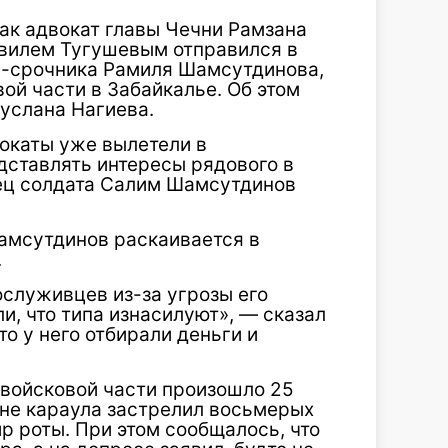
ак адвокат главы Чечни Рамзана
авилем Тугушевым отправился в
а-срочника Рамиля Шамсутдинова,
ой части в Забайкалье. Об этом
Руслана Нагиева.
вокаты уже вылетели в
дставлять интересы рядового в
тец солдата Салим Шамсутдинов
Шамсутдинов раскаивается в
.
ослуживцев из-за угрозы его
ли, что типа изнасилуют», — сказал
то у него отбирали деньги и
 войсковой части произошло 25
не караула застрелил восьмерых
р роты. При этом сообщалось, что