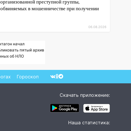
организованной преступной группы,
обвиняемых в мошенничестве при получении
06.08.2026
нтагон начал
бликовать пятый архив
нных об НЛО
рогах
Гороскоп
Скачать приложение:
Наша статистика: