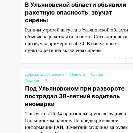
стала пилотным регионом
В Ульяновской области объявили
проекта «Культурное
ракетную опасность: звучат
долголетие»
сирены
17:16
В реанимацию
Ранним утром 8 августа в Ульяновской области
Ульяновской областной
объявлена ракетная опасность. Сигнал тревоги
больницы поступили шесть
прозвучал примерно в 4:30. В населённых
новых аппаратов ИВЛ
пунктах региона включены сирены
16:51
В Чердаклинском районе
08.08.2026
ремонтируют дороги, ставят
остановки и проводят новое
Дорожная обстановка
Новости
Статьи
освещение
#авария
#ДТП
16:35
В Ульяновске установили
Под Ульяновском при развороте
ещё девять бункеров для
пострадал 38-летний водитель
крупногабаритного мусора
иномарки
16:26
В Ульяновске бесплатно
5 августа в 16:34 произошла крупная авария в
покажут матч «Волги» под
Цильнинском районе. По предварительной
открытым небом
информации ГАИ, 38-летний мужчина за рулем