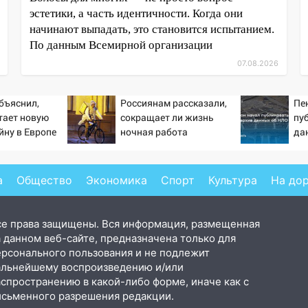
эстетики, а часть идентичности. Когда они
начинают выпадать, это становится испытанием.
По данным Всемирной организации
07.08.2026
бъяснил,
Россиянам рассказали,
Пе
тает новую
сокращает ли жизнь
пу
йну в Европе
ночная работа
да
й
а
Общество
Экономика
Спорт
Культура
На до
се права защищены. Вся информация, размещенная
 данном веб-сайте, предназначена только для
ерсонального пользования и не подлежит
альнейшему воспроизведению и/или
аспространению в какой-либо форме, иначе как с
исьменного разрешения редакции.