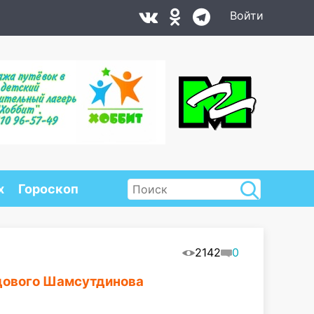
Войти
х
Гороскоп
2142
0
дового Шамсутдинова