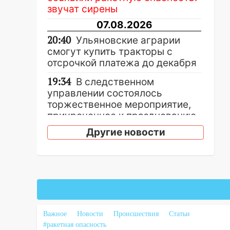
звучат сирены
07.08.2026
20:40
Ульяновские аграрии
смогут купить тракторы с
отсрочкой платежа до декабря
19:34
В следственном
управлении состоялось
торжественное мероприятие,
приуроченное к празднованию
Дня сотрудника органов
Другие новости
следствия Российской
Федерации
19:30
Ульяновцев приглашают
поддержать «Симбирскую
чебурашку» на фестивале
«ФормАРТ»
Важное
Новости
Происшествия
Статьи
18:11
Ульяновская область
#ракетная опасность