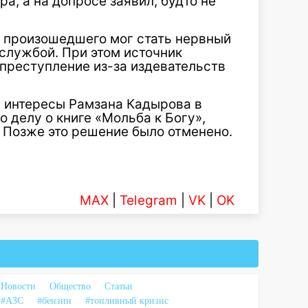
а, а на допросе заявил, будто не
й произошедшего мог стать нервный
службой. При этом источник
 преступление из-за издевательств
 интересы Рамзана Кадырова в
о делу о книге «Мольба к Богу»,
 Позже это решение было отменено.
MAX
|
Telegram
|
VK
|
OK
Новости
Общество
Статьи
#АЗС
#бензин
#топливный кризис