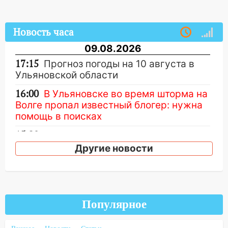
Новость часа
09.08.2026
17:15
Прогноз погоды на 10 августа в
Ульяновской области
16:00
В Ульяновске во время шторма на
Волге пропал известный блогер: нужна
помощь в поисках
15:28
Соцсети: на «Ауди» упало дерево
в Новом городе
Другие новости
15:12
В Ульяновске выгорела кухня в
многоэтажке
14:18
Гинеколог рассказала о том, с
Популярное
какими сложностями сталкиваются
молодые мамы