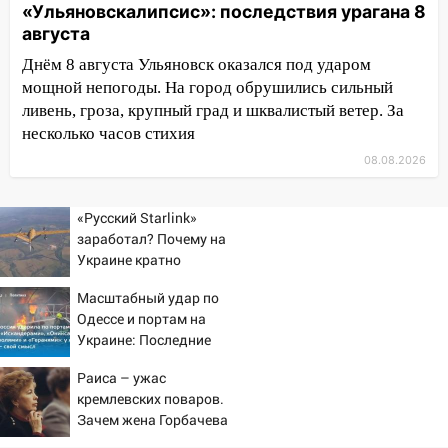
17:15
В Ульяновской области
«Ульяновскалипсис»: последствия урагана 8
ремонтируют девять мостов: один уже
августа
готов, ещё два — почти завершены
Днём 8 августа Ульяновск оказался под ударом
17:00
«Ульяновскалипсис»: последствия
мощной непогоды. На город обрушились сильный
урагана 8 августа
ливень, гроза, крупный град и шквалистый ветер. За
несколько часов стихия
16:38
Прогноз погоды в Ульяновской
области на 9 августа
08.08.2026
16:34
Из-за мощной непогоды в
«Русский Starlink»
Ульяновске отменили фестиваль «Наше
заработал? Почему на
время»
Украине кратно
16:17
Мелекесский район первым в
увеличилась точность
Масштабный удар по
Ульяновской области намолотил более
попаданий по объектам
Одессе и портам на
100 тысяч тонн зерна
ВСУ
Украине: Последние
15:17
В колледжи и техникумы
новости, подробности об
Раиса – ужас
Ульяновской области подали более 10
ударах России 9 августа
кремлевских поваров.
2026 года
тысяч заявлений
Зачем жена Горбачева
15:04
требовала пять видов
Фоторепортаж с улиц Ульяновска