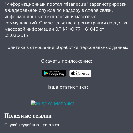
ветром сорвало опалубку со
"Информационный портал misanec.ru" зарегистрирован
строящегося дома
в Федеральной службе по надзору в сфере связи,
информационных технологий и массовых
13:54
В мэрии Ульяновска рассказали,
коммуникаций. Свидетельство о регистрации средства
как устраняют последствия мощного
массовой информации ЭЛ №ФС 77 - 61045 от
шторма
05.03.2015
13:49
Стихия продолжает крушить
Политика в отношении обработки персональных данных
Ульяновск: дерево рухнуло на дом на
Орджоникидзе
Скачать приложение:
13:47
На Нижней Террасе мощным
ветром вырвало дерево с корнем
13:46
Сильный ветер сорвал крышу с
Наша статистика:
СТО на проспекте Созидателей
13:35
Непогода продолжает бить по
транспорту: в Ульяновске трамвай
Полезные ссылки
сошёл с рельсов
Служба судебных приставов
13:22
Упавшие деревья перекрыли