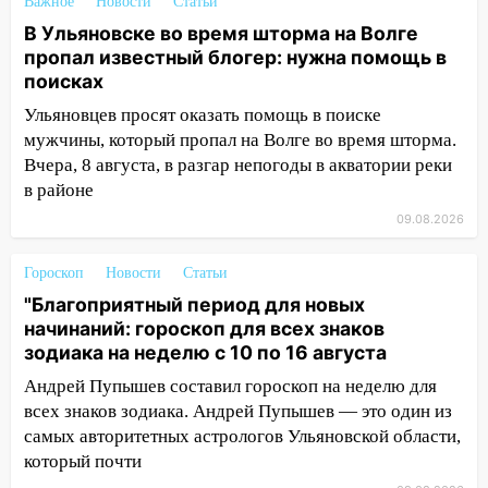
Важное
Новости
Статьи
13:02
Соцсети: на улице Розы
В Ульяновске во время шторма на Волге
Люксембург дерево упало на
пропал известный блогер: нужна помощь в
автомобиль
поисках
13:00
«Благоприятный период для
Ульяновцев просят оказать помощь в поиске
новых начинаний: гороскоп для всех
мужчины, который пропал на Волге во время шторма.
знаков зодиака на неделю с 10 по 16
Вчера, 8 августа, в разгар непогоды в акватории реки
августа
в районе
13:00
На проспекте Тюленева в
09.08.2026
Ульяновске образовалось «море»
Гороскоп
Новости
Статьи
12:57
В Ульяновской области ожидается
"Благоприятный период для новых
крупный град
начинаний: гороскоп для всех знаков
12:11
Где есть бензин в Ульяновске 9
зодиака на неделю с 10 по 16 августа
августа: список АЗС
Андрей Пупышев составил гороскоп на неделю для
11:55
Соцсети: светофор упал на
всех знаков зодиака. Андрей Пупышев — это один из
машину во время сильного ливня в
самых авторитетных астрологов Ульяновской области,
Ульяновске
который почти