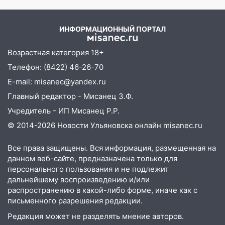
каши каждое утро?
после шторма: поваленные деревья и
затопленные улицы
ИНФОРМАЦИОННЫЙ ПОРТАЛ
14:28
Ураган вырвал остановку на улице
Деева в Заволжье
Возрастная категория 18+
14:26
Жители Ульяновска сами
Телефон: (8422) 46-26-70
пытаются расчистить ливнёвки, не
E-mail: misanec@yandex.ru
дождавшись коммунальщиков
Главный редактор - Мисанец З.Ф.
14:16
Шторм продолжает ломать город:
Учредитель - ИП Мисанец Р.Р.
на улице Любови Шевцовой рухнул
© 2014-2026 Новости Ульяновска онлайн
misanec.ru
светофор
14:14
Все права защищены. Вся информация, размещенная на
Студента из Ульяновска обманули
данном веб-сайте, предназначена только для
мошенники под видом преподавателя
персонального пользования и не подлежит
14:12
Куда жаловаться ульяновцам на
дальнейшему воспроизведению и/или
упавшее дерево или затопленную улицу
распространению в какой-либо форме, иначе как с
после непогоды
письменного разрешения редакции.
Редакция может не разделять мнение авторов.
13:59
В Новом городе ураганным