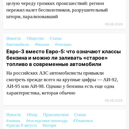
непогода
целую череду громких происшествий: регион
пережил налет беспилотников, разрушительный
07:30
Евро-3 вместо Евро-5: что
шторм, парализовавший
означают классы бензина и можно ли
заливать «старое» топливо в
09.08.2026
современные автомобили
Новости
Общество
Статьи
06:30
Какая погода будет в Ульяновской
#автомобили
#бензин
#топливо
области днем 9 августа
Евро-3 вместо Евро-5: что означают классы
бензина и можно ли заливать «старое»
05:05
День, когда всё может
топливо в современные автомобили
измениться: гороскоп на 9 августа —
три знака получат шанс, который нельзя
На российских АЗС автомобилисты привыкли
упустить
смотреть прежде всего на крупные цифры — АИ-92,
08.08.2026
АИ-95 или АИ-98. Однако у бензина есть еще одна
характеристика, которая обычно
20:10
Во время урагана в Ульяновске на
Волге перевернулась лодка
09.08.2026
19:55
В Ульяновске упавшее дерево
Новости
Обзор
Происшествия
Статьи
заблокировало в машине двух женщин
#ливень
#последствия непогоды
#Ульяновск
#ураган 8 августа
#шторм