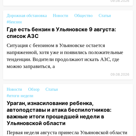
09.08.2026
11:00
В Ульяновской области люди в
СНТ сидят без света
Дорожная обстановка
Новости
Общество
Статьи
10:13
Прокуратура подвела итоги
#бензин
недели в Ульяновской области
Где есть бензин в Ульяновске 9 августа:
список АЗС
09:18
Из-за ливня заблокировано
движение трамваев в Ульяновске
Ситуация с бензином в Ульяновске остается
напряженной, хотя уже и появились положительные
09:15
Ураган, изнасилование ребенка,
тенденции. Водители продолжают искать АЗС, где
автоподставы и атака беспилотников:
можно заправиться, а
важные итоги прошедшей недели в
09.08.2026
Ульяновской области
08:20
В Ульяновске восстановили
Новости
Обзор
Статьи
трамвайную и троллейбусную
#итоги недели
инфраструктуру после шторма.
Ураган, изнасилование ребенка,
автоподставы и атака беспилотников:
08:19
Внимание! В Цильнинском районе
важные итоги прошедшей недели в
пропал 67-летний мужчина
Ульяновской области
08:11
На Ульяновск снова надвигается
Первая неделя августа принесла Ульяновской области