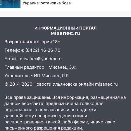
Украине: остановка боев
11:38
В Ленинском районе пожар
грозит для нее хаосом
полностью уничтожил дачный дом и
сарай
ИНФОРМАЦИОННЫЙ ПОРТАЛ
11:38
В Госдуме предложили отменить
ЕГЭ с 2027 года
Возрастная категория 18+
11:25
В Ульяновске ИИ будет выявлять
Телефон: (8422) 46-26-70
нарушителей на контейнерных
E-mail: misanec@yandex.ru
площадках
Главный редактор - Мисанец З.Ф.
11:20
Ульяновская шахматистка
Учредитель - ИП Мисанец Р.Р.
Валерия Клейменова выиграла два
золота в составе сборной мира
© 2014-2026 Новости Ульяновска онлайн
misanec.ru
11:16
В Ульяновске открыли памятную
Все права защищены. Вся информация, размещенная на
доску декабристу Кондратию Рылееву
данном веб-сайте, предназначена только для
персонального пользования и не подлежит
10:40
В Ульяновске спасатели ночью
дальнейшему воспроизведению и/или
нашли потерявшегося в заброшенных
распространению в какой-либо форме, иначе как с
садах 79-летнего мужчину
письменного разрешения редакции.