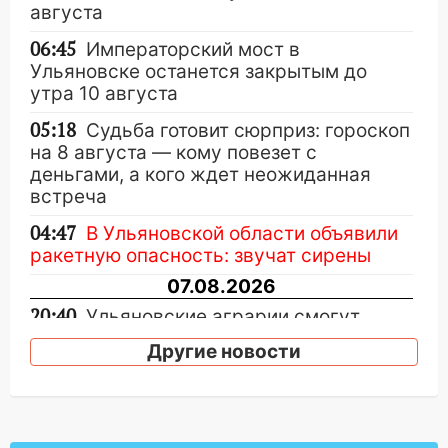
августа
06:45
Императорский мост в
Ульяновске останется закрытым до
утра 10 августа
05:18
Судьба готовит сюрприз: гороскоп
на 8 августа — кому повезет с
деньгами, а кого ждет неожиданная
встреча
04:47
В Ульяновской области объявили
ракетную опасность: звучат сирены
07.08.2026
20:40
Ульяновские аграрии смогут
купить тракторы с отсрочкой платежа
Другие новости
до декабря
19:34
В следственном управлении
состоялось торжественное
мероприятие, приуроченное к