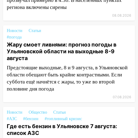
прозвучал примерно в 4:30. В населённых пунктах
региона включены сирены
16:26
В Ульяновске бесплатно покажут
матч «Волги» под открытым небом
08.08.2026
16:12
В Ульяновском госуниверситете
Новости
Статьи
разработают отечественный прибор для
#погода
цифровой ПЦР
Жару смоет ливнями: прогноз погоды в
Ульяновской области на выходные 8-9
15:47
Ульяновцы могут вернуть деньги
августа
за абонементы закрывшегося фитнес-
клуба «Рекорд-Fitness»
Предстоящие выходные, 8 и 9 августа, в Ульяновской
области обещают быть крайне контрастными. Если
15:34
После вмешательства
суббота ещё начнётся с жары, то уже во второй
прокуратуры в селах Ульяновской
половине дня погода
области привели в порядок детские
площадки
07.08.2026
15:27
Прокуратура проверяет
Новости
Общество
Статьи
капремонт школы в селе Кивать
#АЗС
#бензин
#топливный кризис
Где есть бензин в Ульяновске 7 августа:
15:08
В Кузоватово после прокурорской
список АЗС
проверки обновили разметку на