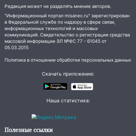
10:26
На нескольких улицах Ульяновска
Редакция может не разделять мнение авторов.
временно отключили холодную воду
"Информационный портал misanec.ru" зарегистрирован
10:14
В Ульяновске двоих участников
в Федеральной службе по надзору в сфере связи,
информационных технологий и массовых
коррупционной схемы при ЦГКБ
коммуникаций. Свидетельство о регистрации средства
отправили в колонию на 7 и 8 лет
массовой информации ЭЛ №ФС 77 - 61045 от
09:52
Ночью беспилотники сбили над
05.03.2015
соседними Татарстаном и Саратовской
областью
Политика в отношении обработки персональных данных
09:41
Диана Шурыгина уверовала в
Скачать приложение:
Бога в СИЗО
09:35
В Ульяновске директора фирмы
будут судить за неуплату налогов на 48
Наша статистика:
млн рублей
08:22
Подросток на питбайке сбил
велосипедистку: пострадали двое
Полезные ссылки
07:20
Жара возвращается: ожидается