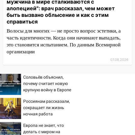
мужчина в мире сталкиваются с
13:01
В Димитровграде мужчина
алопецией": врач рассказал, чем может
выбросил из машины страйкбольную
быть вызвано облысение и как с этим
гранату: его задержали
справиться
Волосы для многих — не просто вопрос эстетики, а
12:34
На Ульяновскую область
часть идентичности. Когда они начинают выпадать,
надвигается сильнейшая непогода: град
это становится испытанием. По данным Всемирной
и шквал до 27 м/с
организации
12:31
Ульяновец хотел купить иномарку
07.08.2026
из Европы и потерял 760 тысяч рублей
12:20
В Чердаклинском районе
Соловьёв объяснил,
столкнулись «Лада» и Chevrolet:
почему считает новую
пострадал 14-летний подросток
крупную войну в Европе
неизбежной
12:00
Где есть бензин в Ульяновске 7
Россиянам рассказали,
августа: список АЗС
сокращает ли жизнь
ночная работа
11:50
Заснул рядом с ребёнком и
случайно задушил его: суд вынес
Европа не знает, что
приговор
делать с миром на