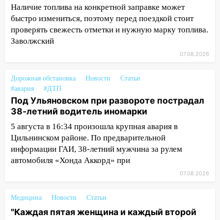
пешеходных переходах
Наличие топлива на конкретной заправке может
быстро измениться, поэтому перед поездкой стоит
14:40
На проспекте Гая в Ульяновске
проверять свежесть отметки и нужную марку топлива.
запретили остановку автомобилей на
Заволжский
50-метровом участке
07.08.2026
14:22
В Новом городе 8 августа пройдет
большой фестиваль «Наше время» с
Дорожная обстановка
Новости
Статьи
мотофристайлом и концертом
#авария
#ДТП
«Мураками»
Под Ульяновском при развороте пострадал
38-летний водитель иномарки
14:04
Жару смоет ливнями: прогноз
погоды в Ульяновской области на
5 августа в 16:34 произошла крупная авария в
выходные 8-9 августа
Цильнинском районе. По предварительной
информации ГАИ, 38-летний мужчина за рулем
13:30
В Ульяновске транспортные
автомобиля «Хонда Аккорд» при
полицейские проведут акцию «Час
пассажира»
07.08.2026
13:20
В Ульяновске за один день
Медицина
Новости
Статьи
обокрали женщину на пляже и
"Каждая пятая женщина и каждый второй
подростка в сквере