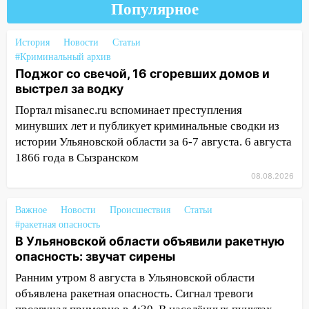
Популярное
празднованию Дня сотрудника органов
следствия Российской Федерации
История
Новости
Статьи
19:30
Ульяновцев приглашают
#Криминальный архив
поддержать «Симбирскую чебурашку»
Поджог со свечой, 16 сгоревших домов и
на фестивале «ФормАРТ»
выстрел за водку
18:11
Ульяновская область стала
Портал misanec.ru вспоминает преступления
пилотным регионом проекта
минувших лет и публикует криминальные сводки из
«Культурное долголетие»
истории Ульяновской области за 6-7 августа. 6 августа
1866 года в Сызранском
17:16
В реанимацию Ульяновской
областной больницы поступили шесть
08.08.2026
новых аппаратов ИВЛ
Важное
Новости
Происшествия
Статьи
16:51
В Чердаклинском районе
#ракетная опасность
ремонтируют дороги, ставят остановки
В Ульяновской области объявили ракетную
и проводят новое освещение
опасность: звучат сирены
16:35
В Ульяновске установили ещё
Ранним утром 8 августа в Ульяновской области
девять бункеров для крупногабаритного
объявлена ракетная опасность. Сигнал тревоги
мусора