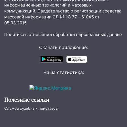
14:26
В Ульяновске ограничат движение
информационных технологий и массовых
по улице Ефремова
коммуникаций. Свидетельство о регистрации средства
14:23
массовой информации ЭЛ №ФС 77 - 61045 от
67% ульяновцев готовы
05.03.2015
передумать увольняться, если им
повысят зарплату
Политика в отношении обработки персональных данных
14:01
Инсценировали ДТП и получили
более 4,6 миллиона рублей: перед
Скачать приложение:
судом предстанет банда
автоподставщиков
13:36
В Инзе произошел крупный пожар
Наша статистика:
13:00
В суде защитили репутацию
мужчины, которого необоснованно
обвиняли в жестоком обращении с
животными
Полезные ссылки
12:28
Миллион на «льготниках»: в
Служба судебных приставов
Ульяновской области перевозчик
провернул хитрую схему с чужими