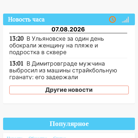
Новость часа
07.08.2026
13:20
В Ульяновске за один день
обокрали женщину на пляже и
подростка в сквере
13:01
В Димитровграде мужчина
выбросил из машины страйкбольную
гранату: его задержали
12:34
На Ульяновскую область
Другие новости
надвигается сильнейшая непогода: град
и шквал до 27 м/с
12:31
Ульяновец хотел купить иномарку
из Европы и потерял 760 тысяч рублей
Популярное
12:20
В Чердаклинском районе