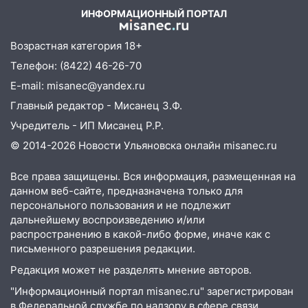
«УльяновскФармации» за махинации на
ИНФОРМАЦИОННЫЙ ПОРТАЛ
3,2 млн рублей
16:09
Ветераны легкой атлетики из
Возрастная категория 18+
Ульяновска успешно выступили на
Телефон: (8422) 46-26-70
Чемпионате России
E-mail: misanec@yandex.ru
16:02
В Ульяновской области убрали
Главный редактор - Мисанец З.Ф.
более 28% площадей зерновых и
Учредитель - ИП Мисанец Р.Р.
зернобобовых культур
© 2014-2026 Новости Ульяновска онлайн
misanec.ru
15:51
Бросила кирпич в жену брата: в
Ульяновской области завели дело на
Все права защищены. Вся информация, размещенная на
агрессивную женщину
данном веб-сайте, предназначена только для
персонального пользования и не подлежит
15:47
На улице Радищева сбили
дальнейшему воспроизведению и/или
курьера: крупная авария в Ульяновске
распространению в какой-либо форме, иначе как с
письменного разрешения редакции.
15:15
Проводил до квартиры и ограбил:
новый кавалер женщины оказался
Редакция может не разделять мнение авторов.
рецидивистом
"Информационный портал misanec.ru" зарегистрирован
в Федеральной службе по надзору в сфере связи,