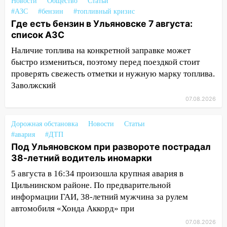
столкнулись «Лада» и Chevrolet:
Новости
Общество
Статьи
пострадал 14-летний подросток
#АЗС
#бензин
#топливный кризис
Где есть бензин в Ульяновске 7 августа:
12:00
Где есть бензин в Ульяновске 7
список АЗС
августа: список АЗС
Наличие топлива на конкретной заправке может
11:50
Заснул рядом с ребёнком и
быстро измениться, поэтому перед поездкой стоит
случайно задушил его: суд вынес
проверять свежесть отметки и нужную марку топлива.
приговор
Заволжский
11:38
07.08.2026
В Ленинском районе пожар
полностью уничтожил дачный дом и
сарай
Дорожная обстановка
Новости
Статьи
#авария
#ДТП
11:38
В Госдуме предложили отменить
Под Ульяновском при развороте пострадал
ЕГЭ с 2027 года
38-летний водитель иномарки
11:25
В Ульяновске ИИ будет выявлять
5 августа в 16:34 произошла крупная авария в
нарушителей на контейнерных
Цильнинском районе. По предварительной
площадках
информации ГАИ, 38-летний мужчина за рулем
автомобиля «Хонда Аккорд» при
11:20
Ульяновская шахматистка
07.08.2026
Валерия Клейменова выиграла два