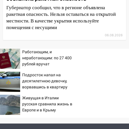
принесет прилив творческой энергии и
отличные шансы исправить старые
Губернатор сообщил, что в регионе объявлена
ошибки
ракетная опасность. Нельзя оставаться на открытой
местности. В качестве укрытия используйте
06.08.2026
помещения с несущими
23:20
Прогноз погоды на 7 августа в
06.08.2026
Ульяновской области
20:04
Ульяновцев приглашают на забег,
Работающим, и
посвящённый Дню воздушного флота
неработающим: по 27 400
России
рублей вручат
пенсионерам в сентябре -
19:12
В Ульяновской области
Подросток напал на
PrimaMedia.ru
руководителя частной компании
десятилетнюю девочку,
наказали за сокрытие прошлого своего
ворвавшись в квартиру
сотрудник
Живущая в Италии
18:02
В Ульяновск едут звезды
русская сравнила жизнь в
баскетбола!
Европе и в Крыму
17:08
Ульяновский областной суд
оставил в силе приговор руководству