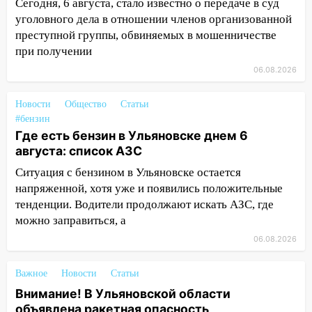
Сегодня, 6 августа, стало известно о передаче в суд
09:35
В Ульяновске директора фирмы
уголовного дела в отношении членов организованной
будут судить за неуплату налогов на 48
преступной группы, обвиняемых в мошенничестве
млн рублей
при получении
06.08.2026
08:22
Подросток на питбайке сбил
велосипедистку: пострадали двое
Новости
Общество
Статьи
07:20
Жара возвращается: ожидается
#бензин
знойный и сухой четверг
Где есть бензин в Ульяновске днем 6
августа: список АЗС
06:00
Под Ульяновском при развороте
пострадал 38-летний водитель
Ситуация с бензином в Ульяновске остается
иномарки
напряженной, хотя уже и появились положительные
тенденции. Водители продолжают искать АЗС, где
05:00
«Каждая пятая женщина и каждый
можно заправиться, а
второй мужчина в мире сталкиваются с
06.08.2026
алопецией»: врач рассказал, чем может
быть вызвано облысение и как с этим
справиться
Важное
Новости
Статьи
Внимание! В Ульяновской области
03:30
Гороскоп на 7 августа: пятница
объявлена ракетная опасность