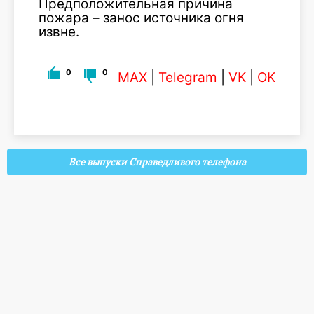
Предположительная причина
пожара – занос источника огня
извне.
0
0
MAX
|
Telegram
|
VK
|
OK
Все выпуски Справедливого телефона