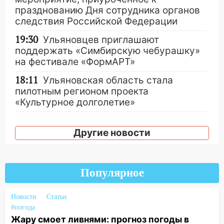
празднованию Дня сотрудника органов
следствия Российской Федерации
19:30
Ульяновцев приглашают
поддержать «Симбирскую чебурашку»
на фестивале «ФормАРТ»
18:11
Ульяновская область стала
пилотным регионом проекта
«Культурное долголетие»
17:16
В реанимацию Ульяновской
областной больницы поступили шесть
Другие новости
новых аппаратов ИВЛ
16:51
В Чердаклинском районе
ремонтируют дороги, ставят остановки
Популярное
и проводят новое освещение
Новости
Статьи
16:35
В Ульяновске установили ещё
#погода
девять бункеров для крупногабаритного
Жару смоет ливнями: прогноз погоды в
мусора