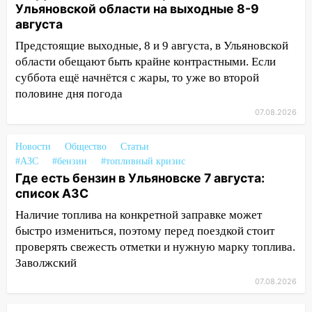
Ульяновской области на выходные 8-9
августа
16:26
В Ульяновске бесплатно покажут
матч «Волги» под открытым небом
Предстоящие выходные, 8 и 9 августа, в Ульяновской
области обещают быть крайне контрастными. Если
16:12
В Ульяновском госуниверситете
суббота ещё начнётся с жары, то уже во второй
разработают отечественный прибор для
половине дня погода
цифровой ПЦР
07.08.2026
15:47
Ульяновцы могут вернуть деньги
за абонементы закрывшегося фитнес-
Новости
Общество
Статьи
клуба «Рекорд-Fitness»
#АЗС
#бензин
#топливный кризис
Где есть бензин в Ульяновске 7 августа:
15:34
После вмешательства
список АЗС
прокуратуры в селах Ульяновской
области привели в порядок детские
Наличие топлива на конкретной заправке может
площадки
быстро измениться, поэтому перед поездкой стоит
проверять свежесть отметки и нужную марку топлива.
15:27
Прокуратура проверяет
Заволжский
капремонт школы в селе Кивать
07.08.2026
15:08
В Кузоватово после прокурорской
проверки обновили разметку на