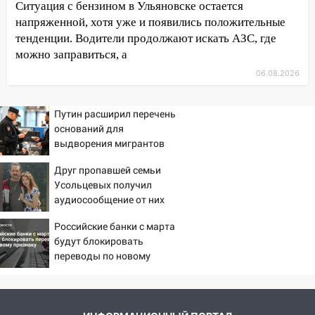
Ситуация с бензином в Ульяновске остается
11:38
В Ленинском районе пожар
напряженной, хотя уже и появились положительные
полностью уничтожил дачный дом и
тенденции. Водители продолжают искать АЗС, где
сарай
можно заправиться, а
11:38
В Госдуме предложили отменить
06.08.2026
ЕГЭ с 2027 года
Путин расширил перечень
11:25
В Ульяновске ИИ будет выявлять
оснований для
нарушителей на контейнерных
выдворения мигрантов
площадках
Друг пропавшей семьи
11:20
Ульяновская шахматистка
Усольцевых получил
Валерия Клейменова выиграла два
аудиосообщение от них
золота в составе сборной мира
Российские банки с марта
11:16
В Ульяновске открыли памятную
будут блокировать
доску декабристу Кондратию Рылееву
переводы по новому
10:40
признаку
В Ульяновске спасатели ночью
нашли потерявшегося в заброшенных
садах 79-летнего мужчину