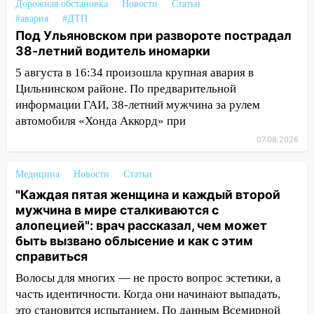
Дорожная обстановка
Новости
Статьи
пешеходных переходах
#авария
#ДТП
Под Ульяновском при развороте пострадал
14:40
На проспекте Гая в Ульяновске
38-летний водитель иномарки
запретили остановку автомобилей на
50-метровом участке
5 августа в 16:34 произошла крупная авария в
Цильнинском районе. По предварительной
14:22
В Новом городе 8 августа пройдет
информации ГАИ, 38-летний мужчина за рулем
большой фестиваль «Наше время» с
автомобиля «Хонда Аккорд» при
мотофристайлом и концертом
«Мураками»
07.08.2026
14:04
Жару смоет ливнями: прогноз
Медицина
Новости
Статьи
погоды в Ульяновской области на
"Каждая пятая женщина и каждый второй
выходные 8-9 августа
мужчина в мире сталкиваются с
13:30
В Ульяновске транспортные
алопецией": врач рассказал, чем может
полицейские проведут акцию «Час
быть вызвано облысение и как с этим
пассажира»
справиться
13:20
Волосы для многих — не просто вопрос эстетики, а
В Ульяновске за один день
обокрали женщину на пляже и
часть идентичности. Когда они начинают выпадать,
подростка в сквере
это становится испытанием. По данным Всемирной