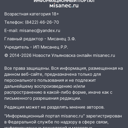
ИНФОРМАЦИОННЫЙ ПОРТАЛ
10:26
На нескольких улицах Ульяновска
временно отключили холодную воду
Возрастная категория 18+
10:14
В Ульяновске двоих участников
Телефон: (8422) 46-26-70
коррупционной схемы при ЦГКБ
E-mail: misanec@yandex.ru
отправили в колонию на 7 и 8 лет
Главный редактор - Мисанец З.Ф.
09:52
Ночью беспилотники сбили над
Учредитель - ИП Мисанец Р.Р.
соседними Татарстаном и Саратовской
© 2014-2026 Новости Ульяновска онлайн
misanec.ru
областью
09:41
Все права защищены. Вся информация, размещенная на
Диана Шурыгина уверовала в
данном веб-сайте, предназначена только для
Бога в СИЗО
персонального пользования и не подлежит
09:35
В Ульяновске директора фирмы
дальнейшему воспроизведению и/или
будут судить за неуплату налогов на 48
распространению в какой-либо форме, иначе как с
млн рублей
письменного разрешения редакции.
Редакция может не разделять мнение авторов.
08:22
Подросток на питбайке сбил
велосипедистку: пострадали двое
"Информационный портал misanec.ru" зарегистрирован
в Федеральной службе по надзору в сфере связи,
07:20
Жара возвращается: ожидается
информационных технологий и массовых