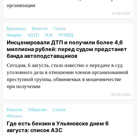
организации
13:01
В Димитровграде мужчина
07.08.2026
выбросил из машины страйкбольную
гранату: его задержали
Криминал
Новости
Статьи
12:34
На Ульяновскую область
#аварии
#ДТП
#СК
#УМВД
надвигается сильнейшая непогода: град
Инсценировали ДТП и получили более 4,6
и шквал до 27 м/с
миллиона рублей: перед судом предстанет
банда автоподставщиков
12:31
Ульяновец хотел купить иномарку
Сегодня, 6 августа, стало известно о передаче в суд
из Европы и потерял 760 тысяч рублей
уголовного дела в отношении членов организованной
12:20
В Чердаклинском районе
преступной группы, обвиняемых в мошенничестве
столкнулись «Лада» и Chevrolet:
при получении
пострадал 14-летний подросток
06.08.2026
12:00
Где есть бензин в Ульяновске 7
августа: список АЗС
Новости
Общество
Статьи
#бензин
11:50
Заснул рядом с ребёнком и
Где есть бензин в Ульяновске днем 6
случайно задушил его: суд вынес
августа: список АЗС
приговор