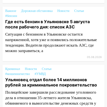
18:14
Прогноз погоды на 6 августа в
Ульяновской области
Важное
Дорожная обстановка
Новости
Статьи
#бензин
18:00
Мотофристайл, рок и силовой
Где есть бензин в Ульяновске 5 августа
экстрим: в Ульяновске пройдет
после рабочего дня: список АЗС
большой фестиваль «Наше время»
Ситуация с бензином в Ульяновске остается
17:30
Где есть бензин в Ульяновске 5
напряженной, хотя уже и появились положительные
августа после рабочего дня: список АЗС
тенденции. Водители продолжают искать АЗС, где
17:05
«Обыск» по видеосвязи: в
можно заправиться, а
Ульяновске задержали 19-летнюю
05.08.2026
сообщницу мошенников
16:12
Криминал
Едва не перерезал горло: в
Новости
Статьи
#мошенничество
#УМВД
Вешкайме посиделки с судимым
Ульяновец отдал более 14 миллионов
знакомым закончились для женщины
рублей за криминальное покровительство
больницей
Полицейские завершили расследование уголовного
16:06
18-летняя девушка без прав
дела в отношении 35-летнего жителя Ульяновска,
перевернулась на мопеде и попала в
обвиняемого в вымогательстве денежных средств у
больницу