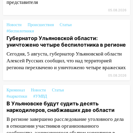
представителя
15:59
Ульяновец отдал более 14
05.08.2026
миллионов рублей за криминальное
покровительство
Новости
Происшествия
Статьи
#беспилотники
15:32
На «кольце» кроссовер сбил 18-
Губернатор Ульяновской области:
летнего мопедиста
уничтожено четыре беспилотника в регионе
15:00
В Ульяновске после тройного ДТП
Сегодня, 5 августа, губернатор Ульяновской области
госпитализировали 25-летнего байкера
Алексей Русских сообщил, что над территорией
14:32
На Ульяновскую область
региона перехвачено и уничтожено четыре вражеских
надвигается жара
05.08.2026
14:08
Пешеход переходил по «зебре»:
Криминал
Новости
Статьи
подробности серьезной аварии на
#наркотики
#УМВД
Фруктовой
В Ульяновске будут судить десять
13:30
В Димитровграде на улице
наркодилеров, снабжавших две области
Трудовой горело здание
В регионе завершено расследование уголовного дела
13:00
в отношении участников организованного
Водитель без прав врезался в
сообщества, занимавшегося сбытом наркотиков в