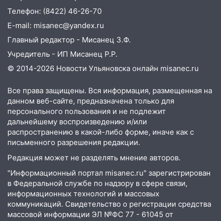
09:39
В Ульяновске будут судить десять
Телефон: (8422) 46-26-70
наркодилеров, снабжавших две области
E-mail: misanec@yandex.ru
09:25
Вынесли приговор дебоширам,
Главный редактор - Мисанец З.Ф.
избившим мужчину в трамвае
Учредитель - ИП Мисанец Р.Р.
08:27
Ульяновская полиция получила
© 2014-2026 Новости Ульяновска онлайн
misanec.ru
один из шести уникальных автомобилей
в России
Все права защищены. Вся информация, размещенная на
07:02
Жара отступит: какой будет
данном веб-сайте, предназначена только для
погода в Ульяновске днем 5 августа
персонального пользования и не подлежит
дальнейшему воспроизведению и/или
06:10
Двое мигрантов изнасиловали 13-
распространению в какой-либо форме, иначе как с
летнюю девочку в центре Ульяновска
письменного разрешения редакции.
06:00
Мертвеца выкопали, посадили в
Редакция может не разделять мнение авторов.
мешок и попытались утопить в Волге
"Информационный портал misanec.ru" зарегистрирован
в Федеральной службе по надзору в сфере связи,
05:30
Астрологи назвали самый
информационных технологий и массовых
опасный день августа: что ждет каждый
коммуникаций. Свидетельство о регистрации средства
знак 5 августа
массовой информации ЭЛ №ФС 77 - 61045 от