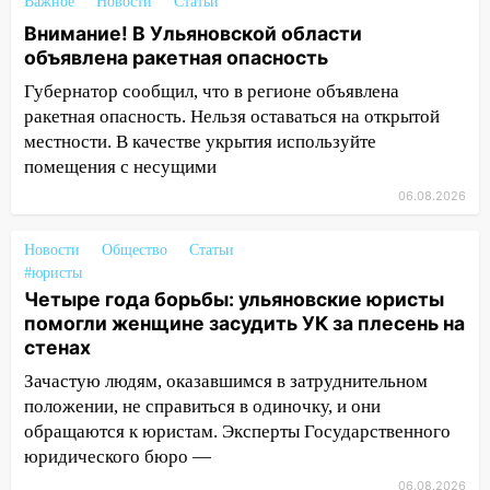
Важное
Новости
Статьи
тридцатиградусная жара: какая будет
Внимание! В Ульяновской области
погода в четверг
объявлена ракетная опасность
06:00
Четыре года борьбы: ульяновские
Губернатор сообщил, что в регионе объявлена
юристы помогли женщине засудить УК
ракетная опасность. Нельзя оставаться на открытой
за плесень на стенах
местности. В качестве укрытия используйте
помещения с несущими
05:00
Кому 6 августа звезды сулят
прибыль, а кому — испытания на
06.08.2026
прочность
05.08.2026
Новости
Общество
Статьи
#юристы
22:58
Соцсети: на проспекте Тюленева
Четыре года борьбы: ульяновские юристы
ДТП с мотоциклистом
помогли женщине засудить УК за плесень на
стенах
20:22
Мошенники обманули 92-летнюю
жительницу Ульяновской области
Зачастую людям, оказавшимся в затруднительном
положении, не справиться в одиночку, и они
19:14
Житель Ульяновской области
обращаются к юристам. Эксперты Государственного
подвез троих незнакомцев на трассе и
юридического бюро —
заработал уголовное дело
06.08.2026