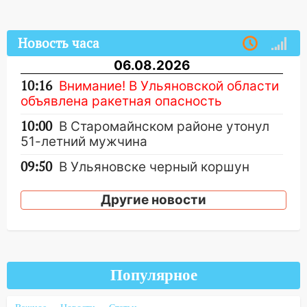
Новость часа
06.08.2026
10:16
Внимание! В Ульяновской области
объявлена ракетная опасность
10:00
В Старомайнском районе утонул
51-летний мужчина
09:50
В Ульяновске черный коршун
застрял в тепловозе
Другие новости
09:44
Ульяновские спасатели помогли
юному велосипедисту на улице
Чернышевского
08:21
В Заволжском районе украли два
Популярное
велосипеда
07:18
В Ульяновск идет