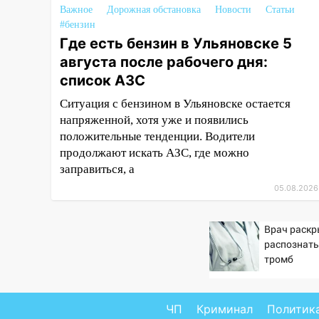
06:00
Четыре года борьбы:
Важное
Дорожная обстановка
Новости
Статьи
ульяновские юристы помогли
#бензин
женщине засудить УК за
Где есть бензин в Ульяновске 5
плесень на стенах
августа после рабочего дня:
05:00
Кому 6 августа звезды
список АЗС
сулят прибыль, а кому —
Ситуация с бензином в Ульяновске остается
испытания на прочность
напряженной, хотя уже и появились
05.08.2026
положительные тенденции. Водители
22:58
Соцсети: на проспекте
продолжают искать АЗС, где можно
Тюленева ДТП с
заправиться, а
мотоциклистом
05.08.2026
20:22
Мошенники обманули 92-
летнюю жительницу
Врач раскр
Ульяновской области
распознать
тромб
19:14
Житель Ульяновской
области подвез троих
незнакомцев на трассе и
ЧП
Криминал
Политик
заработал уголовное дело