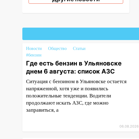
10:16
Внимание! В Ульяновской
области объявлена ракетная
опасность
10:00
В Старомайнском районе
утонул 51-летний мужчина
Новости
Общество
Статьи
09:50
В Ульяновске черный
#бензин
коршун застрял в тепловозе
Где есть бензин в Ульяновске
днем 6 августа: список АЗС
09:44
Ульяновские спасатели
помогли юному велосипедисту
Ситуация с бензином в Ульяновске остается
на улице Чернышевского
напряженной, хотя уже и появились
положительные тенденции. Водители
08:21
В Заволжском районе
продолжают искать АЗС, где можно
украли два велосипеда
заправиться, а
07:18
В Ульяновск идет
тридцатиградусная жара:
06.08.2026
какая будет погода в четверг