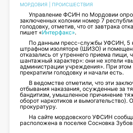
МОРДОВИЯ
|
ПРОИСШЕСТВИЯ
Управление ФСИН по Мордовии опро
заключенных колонии номер 7 республи
голодовку, отметив, что от завтрака от
пишет «
Интерфакс»
.
По данным пресс-службы УФСИН, 5 н
штрафном изоляторе (ШИЗО) и помещени
отказались от утреннего приема пищи, 
шантажный характер»: они не хотели «
администрации учреждения». При этом
прекратили голодовку и начали есть.
В ведомстве отметили, что эти зак
отбывания наказания, осужденные за тя
бандитизм, умышленное причинение тяж
оборот наркотиков и вымогательство). 
прокуратуру.
На сайте мордовского УФСИН сообща
расположена в поселке Сосновка Зубов