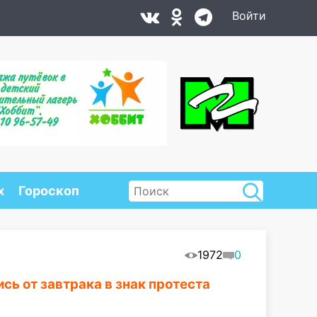
Войти
х
Гороскоп
1972
0
ь от завтрака в знак протеста