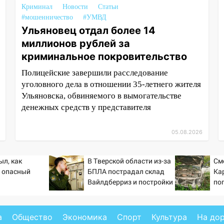
Криминал
Новости
Статьи
#мошенничество
#УМВД
Ульяновец отдал более 14
миллионов рублей за
криминальное покровительство
Полицейские завершили расследование
уголовного дела в отношении 35-летнего жителя
Ульяновска, обвиняемого в вымогательстве
денежных средств у представителя
05.08.2026
ыл, как
В Тверской области из-за
См
 опасный
БПЛА пострадал склад
Ка
Вайлдберриз и постройки
по
в СНТ – Новости Твери и
(Ф
городов Тверской
области сегодня -
а
Общество
Экономика
Спорт
Культура
На до
Afanasy.biz – Тверские