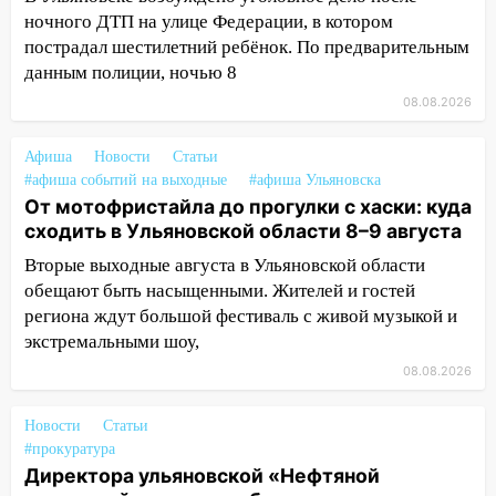
проспекте Филатова в Ульяновске
ночного ДТП на улице Федерации, в котором
пострадал шестилетний ребёнок. По предварительным
13:12
Дерево пробило крышу дома на
данным полиции, ночью 8
Новгородской в Ульяновске и рухнуло
на электрощит
08.08.2026
13:10
В Заволжском районе дерево
Афиша
Новости
Статьи
упало во дворе
#афиша событий на выходные
#афиша Ульяновска
От мотофристайла до прогулки с хаски: куда
13:08
Ураган ударил по Ульяновску:
сходить в Ульяновской области 8–9 августа
сорванные крыши, поваленные деревья,
затопленные улицы и остановившиеся
Вторые выходные августа в Ульяновской области
трамваи
обещают быть насыщенными. Жителей и гостей
региона ждут большой фестиваль с живой музыкой и
12:17
Ульяновск накрыл крупный град:
экстремальными шоу,
после ливня город снова уходит под
воду
08.08.2026
12:12
Прокуратура взяла на контроль
Новости
Статьи
ДТП с шестилетним ребёнком на улице
#прокуратура
Федерации
Директора ульяновской «Нефтяной