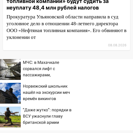
топливной компании» будут судить за
12:01
Пьяная женщина сбила
неуплату 48,4 млн рублей налогов
шестилетнего ребёнка на улице
Федерации: возбуждено уголовное дело
Прокуратура Ульяновской области направила в суд
уголовное дело в отношении 48-летнего директора
11:16
В Ульяновске ищут 37-летнего
ООО «Нефтяная топливная компания». Его обвиняют в
мужчину, пропавшего ещё 19 июля
уклонении от
10:30
От мотофристайла до прогулки с
08.08.2026
хаски: куда сходить в Ульяновской
области 8–9 августа
МЧС: в Махачкале
10:11
Директора ульяновской
сорвался лифт с
«Нефтяной топливной компании» будут
пассажирами,
судить за неуплату 48,4 млн рублей
пострадали четыре
Норвежский школьник
налогов
человека
нашёл на экскурсии меч
09:28
Дети на дорогах: пострадали
времён викингов
велосипедисты, мотоциклисты и
"Даже жутко": порядки в
пешеходы. Обзор крупных аварий в
ВСУ ужаснули главу
Ульяновской области
британской армии
08:30
Поджог со свечой, 16 сгоревших