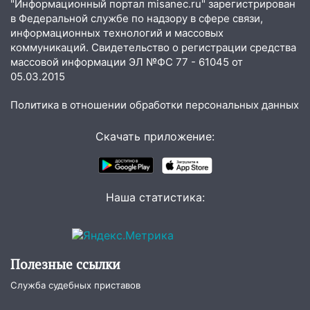
19:34
В следственном управлении
"Информационный портал misanec.ru" зарегистрирован
состоялось торжественное
в Федеральной службе по надзору в сфере связи,
мероприятие, приуроченное к
информационных технологий и массовых
празднованию Дня сотрудника органов
коммуникаций. Свидетельство о регистрации средства
следствия Российской Федерации
массовой информации ЭЛ №ФС 77 - 61045 от
05.03.2015
19:30
Ульяновцев приглашают
поддержать «Симбирскую чебурашку»
Политика в отношении обработки персональных данных
на фестивале «ФормАРТ»
Скачать приложение:
18:11
Ульяновская область стала
пилотным регионом проекта
«Культурное долголетие»
Наша статистика:
17:23
Прогноз погоды в Ульяновской
области на 8 августа
17:16
В реанимацию Ульяновской
областной больницы поступили шесть
Полезные ссылки
новых аппаратов ИВЛ
Служба судебных приставов
16:51
В Чердаклинском районе