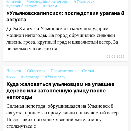
14:16
Шторм продолжает ломать город:
#ливень
#последствия непогоды
#Ульяновск
на улице Любови Шевцовой рухнул
#ураган 8 августа
#шторм
«Ульяновскалипсис»: последствия урагана 8
светофор
августа
14:14
Студента из Ульяновска обманули
Днём 8 августа Ульяновск оказался под ударом
мошенники под видом преподавателя
мощной непогоды. На город обрушились сильный
14:12
Куда жаловаться ульяновцам на
ливень, гроза, крупный град и шквалистый ветер. За
упавшее дерево или затопленную улицу
несколько часов стихия
после непогоды
08.08.2026
13:59
В Новом городе ураганным
ветром сорвало опалубку со
Новости
Общество
Происшествия
Статьи
строящегося дома
#жкх
#непогода
#Ульяновск
Куда жаловаться ульяновцам на упавшее
13:54
В мэрии Ульяновска рассказали,
дерево или затопленную улицу после
как устраняют последствия мощного
непогоды
шторма
Сильная непогода, обрушившаяся на Ульяновск 8
13:49
Стихия продолжает крушить
августа, принесла городу ливни и шквалистый ветер.
Ульяновск: дерево рухнуло на дом на
После таких погодных явлений жители могут
Орджоникидзе
столкнуться с