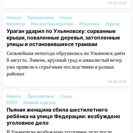
08.08.2026
13:47
На Нижней Террасе мощным
ветром вырвало дерево с корнем
Новости
Происшествия
Статьи
13:46
Сильный ветер сорвал крышу с
#непогода
#последствия непогоды
#Ульяновск
#ураган
СТО на проспекте Созидателей
Ураган ударил по Ульяновску: сорванные
крыши, поваленные деревья, затопленные
13:35
Непогода продолжает бить по
улицы и остановившиеся трамваи
транспорту: в Ульяновске трамвай
сошёл с рельсов
Сильнейшая непогода обрушилась на Ульяновск днём
8 августа. Ливень, крупный град и шквалистый ветер
13:22
Упавшие деревья перекрыли
уже привели к серьёзным последствиям в разных
дороги в Ульяновске: фото
районах
13:17
Непогода в Ульяновске не
08.08.2026
закончится сегодня: сильные ливни
сохранятся 9 августа
Новости
Происшествия
Статьи
#ДТП
#пьяный водитель
13:15
Трижды «брал в долг» без спроса:
Пьяная женщина сбила шестилетнего
житель Вешкаймского района похитил у
ребёнка на улице Федерации: возбуждено
знакомого 191 тысячу рублей
уголовное дело
13:14
Ураган оторвал светофор на
В Ульяновске возбуждено уголовное дело после