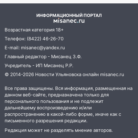
домов и выстрел за водку
07:50
Какая погоды будет днем 8
ИНФОРМАЦИОННЫЙ ПОРТАЛ
августа
Возрастная категория 18+
06:45
Императорский мост в
Ульяновске останется закрытым до
Телефон: (8422) 46-26-70
утра 10 августа
E-mail: misanec@yandex.ru
05:18
Судьба готовит сюрприз: гороскоп
Главный редактор - Мисанец З.Ф.
на 8 августа — кому повезет с
Учредитель - ИП Мисанец Р.Р.
деньгами, а кого ждет неожиданная
© 2014-2026 Новости Ульяновска онлайн
misanec.ru
встреча
04:47
В Ульяновской области объявили
Все права защищены. Вся информация, размещенная на
ракетную опасность: звучат сирены
данном веб-сайте, предназначена только для
персонального пользования и не подлежит
07.08.2026
дальнейшему воспроизведению и/или
20:40
Ульяновские аграрии смогут
распространению в какой-либо форме, иначе как с
купить тракторы с отсрочкой платежа
письменного разрешения редакции.
до декабря
Редакция может не разделять мнение авторов.