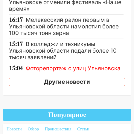
Ульяновске отменили фестиваль «Наше
время»
16:17
Мелекесский район первым в
Ульяновской области намолотил более
100 тысяч тонн зерна
15:17
В колледжи и техникумы
Ульяновской области подали более 10
тысяч заявлений
15:04
Фоторепортаж с улиц Ульяновска
после шторма: поваленные деревья и
затопленные улицы
Другие новости
14:28
Ураган вырвал остановку на улице
Деева в Заволжье
14:26
Жители Ульяновска сами
Популярное
пытаются расчистить ливнёвки, не
дождавшись коммунальщиков
Новости
Обзор
Происшествия
Статьи