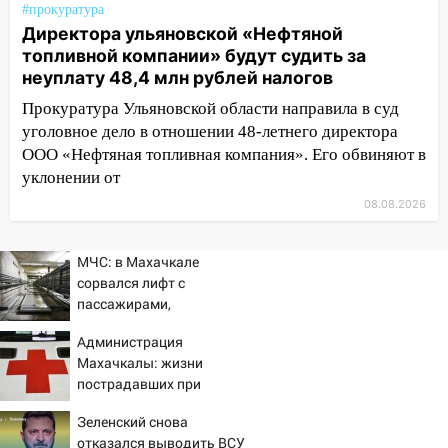
#прокуратура
12:01
Пьяная женщина сбила
Директора ульяновской «Нефтяной
шестилетнего ребёнка на улице
топливной компании» будут судить за
Федерации: возбуждено уголовное дело
неуплату 48,4 млн рублей налогов
Прокуратура Ульяновской области направила в суд
11:16
В Ульяновске ищут 37-летнего
уголовное дело в отношении 48-летнего директора
мужчину, пропавшего ещё 19 июля
ООО «Нефтяная топливная компания». Его обвиняют в
10:30
От мотофристайла до прогулки с
уклонении от
хаски: куда сходить в Ульяновской
08.08.2026
области 8–9 августа
10:11
Директора ульяновской
МЧС: в Махачкале
«Нефтяной топливной компании» будут
сорвался лифт с
судить за неуплату 48,4 млн рублей
пассажирами,
налогов
пострадали четыре
Администрация
человека
09:28
Дети на дорогах: пострадали
Махачкалы: жизни
велосипедисты, мотоциклисты и
пострадавших при
пешеходы. Обзор крупных аварий в
падении лифта ничто не
Ульяновской области
Зеленский снова
угрожает
отказался выводить ВСУ