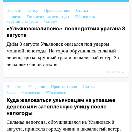
14:16
Шторм продолжает ломать город:
Новости
Обзор
Происшествия
Статьи
на улице Любови Шевцовой рухнул
#ливень
#последствия непогоды
#Ульяновск
светофор
#ураган 8 августа
#шторм
«Ульяновскалипсис»: последствия урагана 8
14:14
Студента из Ульяновска обманули
августа
мошенники под видом преподавателя
Днём 8 августа Ульяновск оказался под ударом
14:12
Куда жаловаться ульяновцам на
мощной непогоды. На город обрушились сильный
упавшее дерево или затопленную улицу
ливень, гроза, крупный град и шквалистый ветер. За
после непогоды
несколько часов стихия
13:59
В Новом городе ураганным
08.08.2026
ветром сорвало опалубку со
строящегося дома
Новости
Общество
Происшествия
Статьи
#жкх
#непогода
#Ульяновск
13:54
В мэрии Ульяновска рассказали,
Куда жаловаться ульяновцам на упавшее
как устраняют последствия мощного
дерево или затопленную улицу после
шторма
непогоды
13:49
Стихия продолжает крушить
Сильная непогода, обрушившаяся на Ульяновск 8
Ульяновск: дерево рухнуло на дом на
августа, принесла городу ливни и шквалистый ветер.