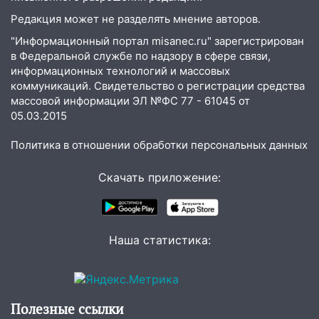
19:34
Редакция может не разделять мнение авторов.
В следственном управлении
состоялось торжественное
"Информационный портал misanec.ru" зарегистрирован
мероприятие, приуроченное к
в Федеральной службе по надзору в сфере связи,
празднованию Дня сотрудника органов
информационных технологий и массовых
следствия Российской Федерации
коммуникаций. Свидетельство о регистрации средства
массовой информации ЭЛ №ФС 77 - 61045 от
19:30
Ульяновцев приглашают
05.03.2015
поддержать «Симбирскую чебурашку»
на фестивале «ФормАРТ»
Политика в отношении обработки персональных данных
18:11
Ульяновская область стала
Скачать приложение:
пилотным регионом проекта
«Культурное долголетие»
17:23
Прогноз погоды в Ульяновской
области на 8 августа
Наша статистика:
17:16
В реанимацию Ульяновской
областной больницы поступили шесть
новых аппаратов ИВЛ
Полезные ссылки