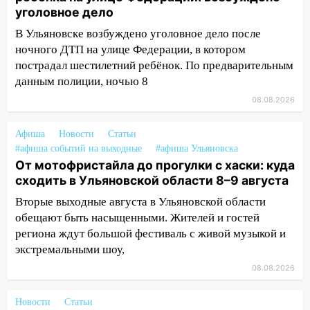
13:14
Ураган оторвал светофор на
уголовное дело
проспекте Филатова в Ульяновске
В Ульяновске возбуждено уголовное дело после
ночного ДТП на улице Федерации, в котором
13:12
Дерево пробило крышу дома на
пострадал шестилетний ребёнок. По предварительным
Новгородской в Ульяновске и рухнуло
на электрощит
данным полиции, ночью 8
08.08.2026
13:10
В Заволжском районе дерево
упало во дворе
Афиша
Новости
Статьи
13:08
Ураган ударил по Ульяновску:
#афиша событий на выходные
#афиша Ульяновска
сорванные крыши, поваленные деревья,
От мотофристайла до прогулки с хаски: куда
затопленные улицы и остановившиеся
сходить в Ульяновской области 8–9 августа
трамваи
Вторые выходные августа в Ульяновской области
обещают быть насыщенными. Жителей и гостей
12:17
Ульяновск накрыл крупный град:
региона ждут большой фестиваль с живой музыкой и
после ливня город снова уходит под
воду
экстремальными шоу,
08.08.2026
12:12
Прокуратура взяла на контроль
ДТП с шестилетним ребёнком на улице
Новости
Статьи
Федерации