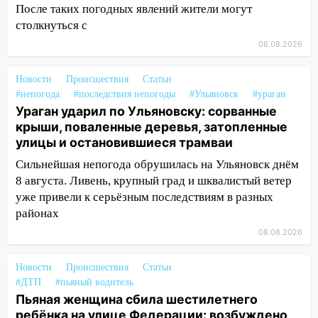
Орджоникидзе
После таких погодных явлений жители могут
столкнуться с
13:47
На Нижней Террасе мощным
ветром вырвало дерево с корнем
08.08.2026
13:46
Сильный ветер сорвал крышу с
Новости
Происшествия
Статьи
СТО на проспекте Созидателей
#непогода
#последствия непогоды
#Ульяновск
#ураган
Ураган ударил по Ульяновску: сорванные
13:35
Непогода продолжает бить по
крыши, поваленные деревья, затопленные
транспорту: в Ульяновске трамвай
улицы и остановившиеся трамваи
сошёл с рельсов
Сильнейшая непогода обрушилась на Ульяновск днём
13:22
Упавшие деревья перекрыли
8 августа. Ливень, крупный град и шквалистый ветер
дороги в Ульяновске: фото
уже привели к серьёзным последствиям в разных
13:17
Непогода в Ульяновске не
районах
закончится сегодня: сильные ливни
08.08.2026
сохранятся 9 августа
Новости
Происшествия
Статьи
13:15
Трижды «брал в долг» без спроса:
#ДТП
#пьяный водитель
житель Вешкаймского района похитил у
Пьяная женщина сбила шестилетнего
знакомого 191 тысячу рублей
ребёнка на улице Федерации: возбуждено