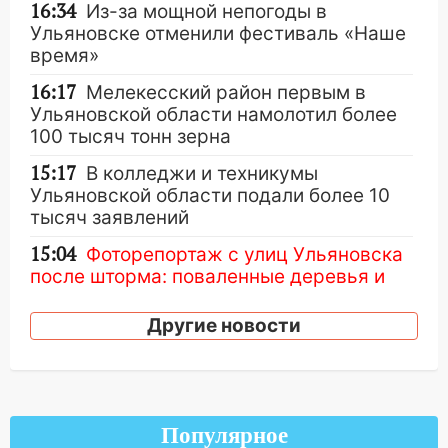
16:34
Из-за мощной непогоды в
Ульяновске отменили фестиваль «Наше
время»
16:17
Мелекесский район первым в
Ульяновской области намолотил более
100 тысяч тонн зерна
15:17
В колледжи и техникумы
Ульяновской области подали более 10
тысяч заявлений
15:04
Фоторепортаж с улиц Ульяновска
после шторма: поваленные деревья и
затопленные улицы
Другие новости
14:28
Ураган вырвал остановку на улице
Деева в Заволжье
14:26
Жители Ульяновска сами
пытаются расчистить ливнёвки, не
Популярное
дождавшись коммунальщиков