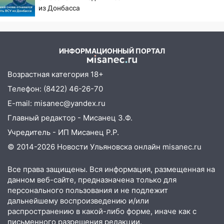
08:30
Поджог со свечой, 16 сгоревших
из Донбасса
домов и выстрел за водку
07:50
Какая погоды будет днем 8
августа
ИНФОРМАЦИОННЫЙ ПОРТАЛ
06:45
Императорский мост в
Возрастная категория 18+
Ульяновске останется закрытым до
утра 10 августа
Телефон: (8422) 46-26-70
E-mail: misanec@yandex.ru
05:18
Судьба готовит сюрприз: гороскоп
на 8 августа — кому повезет с
Главный редактор - Мисанец З.Ф.
деньгами, а кого ждет неожиданная
Учредитель - ИП Мисанец Р.Р.
встреча
© 2014-2026 Новости Ульяновска онлайн
misanec.ru
04:47
В Ульяновской области объявили
ракетную опасность: звучат сирены
Все права защищены. Вся информация, размещенная на
данном веб-сайте, предназначена только для
07.08.2026
персонального пользования и не подлежит
20:40
Ульяновские аграрии смогут
дальнейшему воспроизведению и/или
купить тракторы с отсрочкой платежа
распространению в какой-либо форме, иначе как с
до декабря
письменного разрешения редакции.