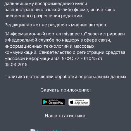
Ульяновске образовалось «море»
дальнейшему воспроизведению и/или
распространению в какой-либо форме, иначе как с
12:57
В Ульяновской области ожидается
письменного разрешения редакции.
крупный град
Редакция может не разделять мнение авторов.
12:11
Где есть бензин в Ульяновске 9
"Информационный портал misanec.ru" зарегистрирован
августа: список АЗС
в Федеральной службе по надзору в сфере связи,
информационных технологий и массовых
11:55
Соцсети: светофор упал на
коммуникаций. Свидетельство о регистрации средства
машину во время сильного ливня в
массовой информации ЭЛ №ФС 77 - 61045 от
Ульяновске
05.03.2015
11:00
В Ульяновской области люди в
Политика в отношении обработки персональных данных
СНТ сидят без света
10:13
Прокуратура подвела итоги
Скачать приложение:
недели в Ульяновской области
09:18
Из-за ливня заблокировано
движение трамваев в Ульяновске
Наша статистика:
09:15
Ураган, изнасилование ребенка,
автоподставы и атака беспилотников: