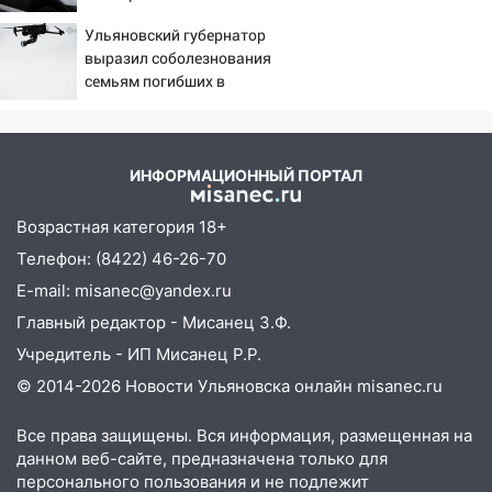
помощь в поисках
БПЛА
Ульяновский губернатор
15:28
Соцсети: на «Ауди» упало дерево
выразил соболезнования
в Новом городе
семьям погибших в
Нижнекамске
15:12
В Ульяновске выгорела кухня в
многоэтажке
ИНФОРМАЦИОННЫЙ ПОРТАЛ
14:18
Гинеколог рассказала о том, с
какими сложностями сталкиваются
Возрастная категория 18+
молодые мамы
Телефон: (8422) 46-26-70
13:02
Соцсети: на улице Розы
E-mail: misanec@yandex.ru
Люксембург дерево упало на
Главный редактор - Мисанец З.Ф.
автомобиль
Учредитель - ИП Мисанец Р.Р.
13:00
«Благоприятный период для
© 2014-2026 Новости Ульяновска онлайн
misanec.ru
новых начинаний: гороскоп для всех
знаков зодиака на неделю с 10 по 16
Все права защищены. Вся информация, размещенная на
августа
данном веб-сайте, предназначена только для
13:00
На проспекте Тюленева в
персонального пользования и не подлежит