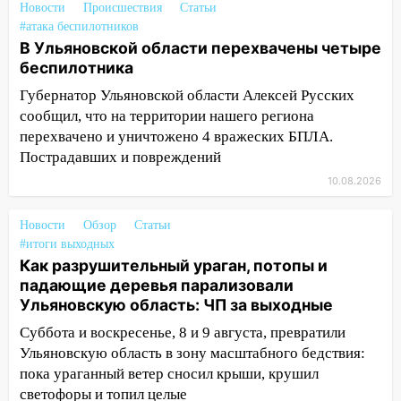
Новости
Происшествия
Статьи
диспансеризации у 26-летнего парня
#атака беспилотников
выявили онкологию
В Ульяновской области перехвачены четыре
беспилотника
07:00
Прохладная ночь и ветреный
день: прогноз погоды в Ульяновске 10
Губернатор Ульяновской области Алексей Русских
августа
сообщил, что на территории нашего региона
перехвачено и уничтожено 4 вражеских БПЛА.
06:00
Как разрушительный ураган,
Пострадавших и повреждений
потопы и падающие деревья
парализовали Ульяновскую область: ЧП
10.08.2026
за выходные
Новости
Обзор
Статьи
05:50
Пять украденных лошадей и
#итоги выходных
смертельная драка
Как разрушительный ураган, потопы и
падающие деревья парализовали
05:00
Боль, скованность и старение
Ульяновскую область: ЧП за выходные
дисков: как повседневные привычки
незаметно разрушают наш позвоночник
Суббота и воскресенье, 8 и 9 августа, превратили
Ульяновскую область в зону масштабного бедствия:
03:00
День скрытых ловушек и
пока ураганный ветер сносил крыши, крушил
внезапных подарков судьбы: гороскоп
светофоры и топил целые
на 10 августа