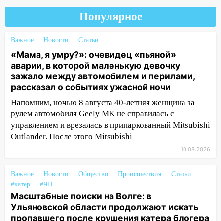
девочки, которую зажало между
автомобилем и перилами во время
Популярное
«пьяного» ДТП на Федерации
Важное
Новости
Статьи
11:29
Сергей Клопков назначен
«Мама, я умру?»: очевидец «пьяной»
начальником управления
аварии, в которой маленькую девочку
административно-технического
зажало между автомобилем и перилами,
контроля администрации Ульяновска
рассказал о событиях ужасной ночи
11:12
В Ульяновской области в огне
Напомним, ночью 8 августа 40-летняя женщина за
погиб один человек
рулем автомобиля Geely MK не справилась с
11:05
12 человек погибли и 39 получили
управлением и врезалась в припаркованный Mitsubishi
ранения после атаки беспилотников на
Outlander. После этого Mitsubishi
Нижнекамск
10.08.2026
10:51
В Ульяновской области
перехвачены четыре беспилотника
Важное
Новости
Общество
Происшествия
Статьи
#катер
#ЧП
10:15
Соцсети: мотоциклист врезался в
Масштабные поиски на Волге: в
«Калину» в Новом городе
Ульяновской области продолжают искать
пропавшего после крушения катера блогера