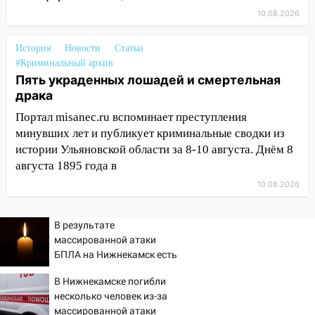
10.08.2026
09.08.2026
21:58
В Ульяновске около «нового»
История
Новости
Статьи
моста утопили автомобиль «Вольво»
#Криминальный архив
Пять украденных лошадей и смертельная
20:20
Итоги 9 августа в Ульяновской
драка
области: разгул стихии, поиски
человека на Волге и транспортный
Портал misanec.ru вспоминает преступления
коллапс
минувших лет и публикует криминальные сводки из
истории Ульяновской области за 8-10 августа. Днём 8
19:43
Из-за ураганного ветра упали
августа 1895 года в
деревья в парке «Победы»
10.08.2026
18:00
Пепелище на Балтийской: в
Заволжье ульяновские спасатели
В результате
ликвидировали крупный пожар
массированной атаки
17:15
Прогноз погоды на 10 августа в
БПЛА на Нижнекамск есть
Ульяновской области
погибшие
В Нижнекамске погибли
16:00
В Ульяновске во время шторма на
несколько человек из-за
Волге пропал известный блогер: нужна
массированной атаки