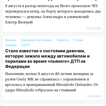
10:11
Во время атаки беспилотников в
Нижнекамске погибли люди: в
8 августа в разгар непогоды на Волге произошло ЧП:
республике объявили траур
перевернулся катер, на борту которого находились два
человека — девушка Александра и ульяновский
10:06
За выходные выпало больше
блогер Валерий
месячной нормы осадков и упало 111
10.08.2026
деревьев в Ульяновске
10:00
В Кузоватово ураганный ветер
Важное
Дорожная обстановка
Новости
Статьи
повредил кровли районного дома
#авария
#ДТП
культуры и школы
Стало известно о состоянии девочки,
которую зажало между автомобилем и
09:20
Момент падения дерева на
перилами во время «пьяного» ДТП на
машину в Ульяновске попал на видео
Федерации
09:16
Утро ульяновских водителей
Напомним, ночью 8 августа 40-летняя женщина за
началось с «глухой» пробки на старом
рулём Geely MK не справилась с управлением и
мосту
врезалась в припаркованный Mitsubishi Outlander. От
удара Mitsubishi отбросило на стоявший
09:10
Соцсети: на Московском шоссе в
Ульяновске произошла авария
10.08.2026
08:02
В Ульяновске во время