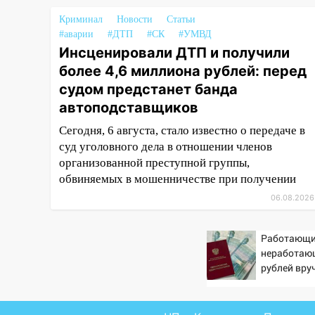
и случайно задушил его: суд
Криминал
Новости
Статьи
вынес приговор
#аварии
#ДТП
#СК
#УМВД
Инсценировали ДТП и получили
11:38
В Ленинском районе
пожар полностью уничтожил
более 4,6 миллиона рублей: перед
дачный дом и сарай
судом предстанет банда
автоподставщиков
11:38
В Госдуме предложили
отменить ЕГЭ с 2027 года
Сегодня, 6 августа, стало известно о передаче в
суд уголовного дела в отношении членов
11:25
В Ульяновске ИИ будет
организованной преступной группы,
выявлять нарушителей на
обвиняемых в мошенничестве при получении
контейнерных площадках
06.08.2026
11:20
Ульяновская
шахматистка Валерия
Работающи
Клейменова выиграла два
неработающ
золота в составе сборной мира
рублей вру
11:16
В Ульяновске открыли
пенсионерам
памятную доску декабристу
PrimaMedia
Кондратию Рылееву