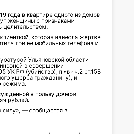
19 года в квартире одного из домов
руп женщины с признаками
ь целительством.
 клиенткой, которая нанесла жертве
итила три ее мобильных телефона и
уратурой Ульяновской области
виновной в совершении
5 УК РФ (убийство), п.«в» ч.2 ст.158
ного ущерба гражданину), и
о режима.
сужденной в пользу дочери
яч рублей.
 силу», — сообщается в