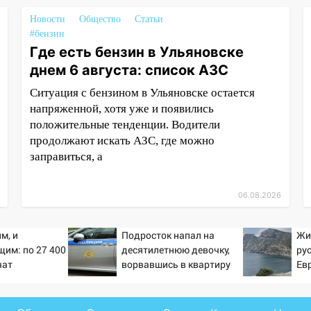
Новости
Общество
Статьи
#бензин
Где есть бензин в Ульяновске
днем 6 августа: список АЗС
Ситуация с бензином в Ульяновске остается
напряженной, хотя уже и появились
положительные тенденции. Водители
продолжают искать АЗС, где можно
заправиться, а
06.08.2026
м, и
Подросток напал на
Жи
им: по 27 400
десятилетнюю девочку,
ру
чат
ворвавшись в квартиру
Ев
 в сентябре -
.ru