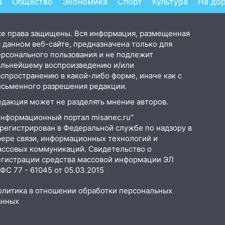
а
Общество
Экономика
Спорт
Культура
На до
се права защищены. Вся информация, размещенная
 данном веб-сайте, предназначена только для
ерсонального пользования и не подлежит
альнейшему воспроизведению и/или
аспространению в какой-либо форме, иначе как с
исьменного разрешения редакции.
едакция может не разделять мнение авторов.
Информационный портал misanec.ru"
арегистрирован в Федеральной службе по надзору в
фере связи, информационных технологий и
ассовых коммуникаций. Свидетельство о
егистрации средства массовой информации ЭЛ
С 77 - 61045 от 05.03.2015
олитика в отношении обработки персональных
анных