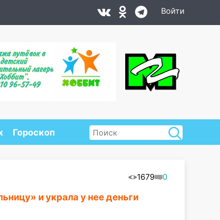
Войти
х
Гороскоп
1679
0
ьницу» и украла у нее деньги