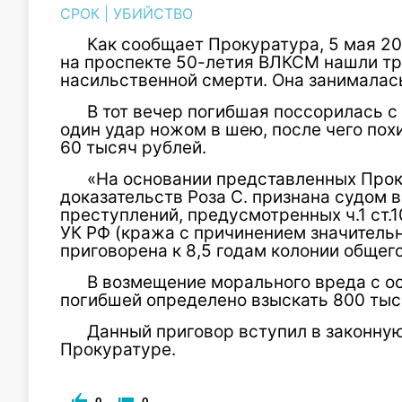
СРОК
|
УБИЙСТВО
Как сообщает Прокуратура, 5 мая 20
на проспекте 50-летия ВЛКСМ нашли т
насильственной смерти. Она занималас
В тот вечер погибшая поссорилась с
один удар ножом в шею, после чего пох
60 тысяч рублей.
«На основании представленных Прок
доказательств Роза С. признана судом 
преступлений, предусмотренных ч.1 ст.10
УК РФ (кража с причинением значитель
приговорена к 8,5 годам колонии общег
В возмещение морального вреда с о
погибшей определено взыскать 800 тыс
Данный приговор вступил в законную
Прокуратуре.
0
0