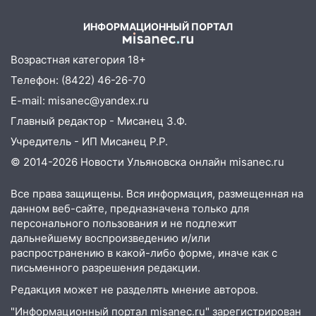
14:32
На Ульяновскую область
06/08/2026 – Новости
надвигается жара
ИНФОРМАЦИОННЫЙ ПОРТАЛ
14:08
Пешеход переходил по «зебре»:
Возрастная категория 18+
подробности серьезной аварии на
Телефон: (8422) 46-26-70
Фруктовой
E-mail: misanec@yandex.ru
13:30
В Димитровграде на улице
Главный редактор - Мисанец З.Ф.
Трудовой горело здание
Учредитель - ИП Мисанец Р.Р.
13:00
Водитель без прав врезался в
© 2014-2026 Новости Ульяновска онлайн
misanec.ru
припаркованный автомобиль
12:37
Переезжал «зебру» на
Все права защищены. Вся информация, размещенная на
велосипеде и попал под колеса
данном веб-сайте, предназначена только для
персонального пользования и не подлежит
12:18
Вспыхнул изнутри: в
дальнейшему воспроизведению и/или
Железнодорожном районе горела дача
распространению в какой-либо форме, иначе как с
письменного разрешения редакции.
11:33
В Засвияжье под колёса авто
попал мужчина
Редакция может не разделять мнение авторов.
"Информационный портал misanec.ru" зарегистрирован
11:17
В Радищевском районе сгорели