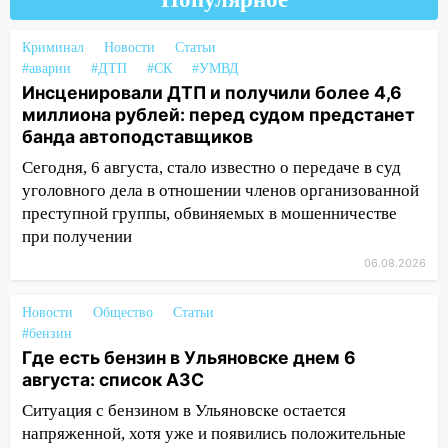
12:10
Ульяновский алиментщик накопил
120 тысяч долга
Криминал
Новости
Статьи
#аварии
#ДТП
#СК
#УМВД
11:49
Снят режим «Ракетная
Инсценировали ДТП и получили более 4,6
опасность» на территории Ульяновской
миллиона рублей: перед судом предстанет
области
банда автоподставщиков
11:30
Кабмин РФ разрешил до 1 июля
Сегодня, 6 августа, стало известно о передаче в суд
2027 года импорт, выпуск и обращение
уголовного дела в отношении членов организованной
бензина Евро 2, Евро 3, Евро 4
преступной группы, обвиняемых в мошенничестве
при получении
11:12
Соцсети: на Рябикова автомобиль
врезался в забор
06.08.2026
10:27
Где есть бензин в Ульяновске
Новости
Общество
Статьи
днем 6 августа: список АЗС
#бензин
10:16
Где есть бензин в Ульяновске днем 6
Внимание! В Ульяновской области
августа: список АЗС
объявлена ракетная опасность
Ситуация с бензином в Ульяновске остается
10:00
В Старомайнском районе утонул
напряженной, хотя уже и появились положительные
51-летний мужчина