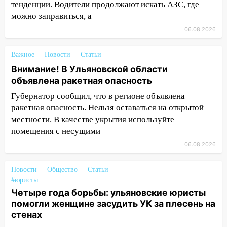
тенденции. Водители продолжают искать АЗС, где
09:50
В Ульяновске черный коршун
можно заправиться, а
застрял в тепловозе
06.08.2026
09:44
Ульяновские спасатели помогли
юному велосипедисту на улице
Важное
Новости
Статьи
Чернышевского
Внимание! В Ульяновской области
объявлена ракетная опасность
08:21
В Заволжском районе украли два
велосипеда
Губернатор сообщил, что в регионе объявлена
ракетная опасность. Нельзя оставаться на открытой
07:18
В Ульяновск идет
местности. В качестве укрытия используйте
тридцатиградусная жара: какая будет
помещения с несущими
погода в четверг
06.08.2026
06:00
Четыре года борьбы: ульяновские
юристы помогли женщине засудить УК
Новости
Общество
Статьи
за плесень на стенах
#юристы
Четыре года борьбы: ульяновские юристы
05:00
Кому 6 августа звезды сулят
помогли женщине засудить УК за плесень на
прибыль, а кому — испытания на
стенах
прочность