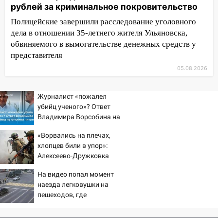
рублей за криминальное покровительство
Ульяновске задержали 19-летнюю
сообщницу мошенников
Полицейские завершили расследование уголовного
дела в отношении 35-летнего жителя Ульяновска,
16:12
Едва не перерезал горло: в
обвиняемого в вымогательстве денежных средств у
Вешкайме посиделки с судимым
представителя
знакомым закончились для женщины
больницей
05.08.2026
16:06
18-летняя девушка без прав
Журналист «пожалел
перевернулась на мопеде и попала в
убийц ученого»? Ответ
больницу
Владимира Ворсобина на
15:59
Ульяновец отдал более 14
отклики читателей
«Ворвались на плечах,
миллионов рублей за криминальное
хлопцев били в упор»:
покровительство
Алексеево-Дружковка
15:32
стала могильником для
На «кольце» кроссовер сбил 18-
На видео попал момент
«птах Мадьяра»
летнего мопедиста
наезда легковушки на
15:00
пешеходов, где
В Ульяновске после тройного ДТП
пострадали минимум
госпитализировали 25-летнего байкера
восемь человек