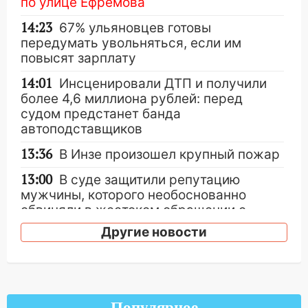
по улице Ефремова
14:23
67% ульяновцев готовы
передумать увольняться, если им
повысят зарплату
14:01
Инсценировали ДТП и получили
более 4,6 миллиона рублей: перед
судом предстанет банда
автоподставщиков
13:36
В Инзе произошел крупный пожар
13:00
В суде защитили репутацию
мужчины, которого необоснованно
обвиняли в жестоком обращении с
животными
Другие новости
12:28
Миллион на «льготниках»: в
Ульяновской области перевозчик
провернул хитрую схему с чужими
проездными
Популярное