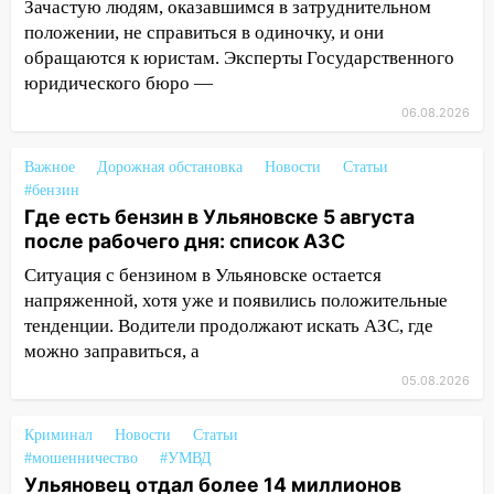
Зачастую людям, оказавшимся в затруднительном
05.08.2026
положении, не справиться в одиночку, и они
22:58
Соцсети: на проспекте Тюленева
обращаются к юристам. Эксперты Государственного
ДТП с мотоциклистом
юридического бюро —
20:22
Мошенники обманули 92-летнюю
06.08.2026
жительницу Ульяновской области
Важное
Дорожная обстановка
Новости
Статьи
19:14
Житель Ульяновской области
#бензин
подвез троих незнакомцев на трассе и
Где есть бензин в Ульяновске 5 августа
заработал уголовное дело
после рабочего дня: список АЗС
18:14
Прогноз погоды на 6 августа в
Ситуация с бензином в Ульяновске остается
Ульяновской области
напряженной, хотя уже и появились положительные
тенденции. Водители продолжают искать АЗС, где
18:00
Мотофристайл, рок и силовой
можно заправиться, а
экстрим: в Ульяновске пройдет
большой фестиваль «Наше время»
05.08.2026
17:30
Где есть бензин в Ульяновске 5
Криминал
Новости
Статьи
августа после рабочего дня: список АЗС
#мошенничество
#УМВД
Ульяновец отдал более 14 миллионов
17:05
«Обыск» по видеосвязи: в