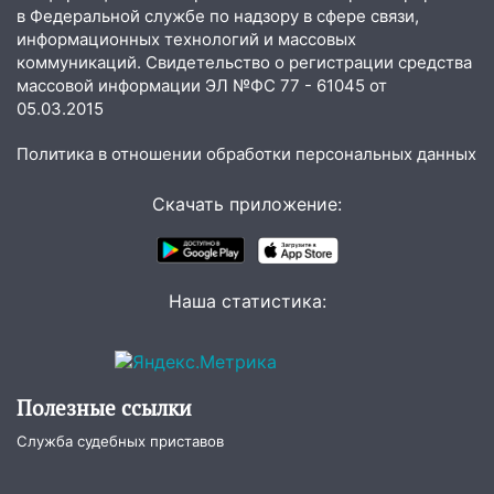
в Федеральной службе по надзору в сфере связи,
хозяйственные постройки
информационных технологий и массовых
11:00
коммуникаций. Свидетельство о регистрации средства
В Канадее горел жилой дом
массовой информации ЭЛ №ФС 77 - 61045 от
10:18
Губернатор Ульяновской области:
05.03.2015
уничтожено четыре беспилотника в
регионе
Политика в отношении обработки персональных данных
10:00
В Ульяновске дотла сгорел
Скачать приложение:
легковой автомобиль
09:39
В Ульяновске будут судить десять
наркодилеров, снабжавших две области
Наша статистика:
09:25
Вынесли приговор дебоширам,
избившим мужчину в трамвае
08:27
Ульяновская полиция получила
Полезные ссылки
один из шести уникальных автомобилей
в России
Служба судебных приставов
07:02
Жара отступит: какой будет