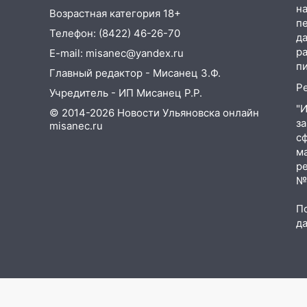
убрали более 28% площадей
на
Возрастная категория 18+
зерновых и зернобобовых
п
Телефон: (8422) 46-26-70
культур
д
р
E-mail: misanec@yandex.ru
15:51
Бросила кирпич в жену
п
Главный редактор - Мисанец З.Ф.
брата: в Ульяновской области
Р
завели дело на агрессивную
Учредитель - ИП Мисанец Р.Р.
женщину
"
© 2014-2026 Новости Ульяновска онлайн
з
misanec.ru
15:47
На улице Радищева
с
сбили курьера: крупная авария
м
в Ульяновске
р
№Ф
15:15
Проводил до квартиры и
ограбил: новый кавалер
П
женщины оказался
д
рецидивистом
14:26
В Ульяновске ограничат
движение по улице Ефремова
14:23
67% ульяновцев готовы