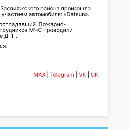
а Засвияжского района произошло
участием автомобиля: «Datsun».
пострадавший. Пожарно-
отрудников МЧС проводили
е ДТП.
ся.
MAX
|
Telegram
|
VK
|
OK