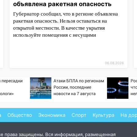
объявлена ракетная опасность
Губернатор сообщил, что в регионе объявлена
ракетная опасность. Нельзя оставаться на
открытой местности. В качестве укрытия
используйте помещения с несущими
06.08.2026
 пересадки
Атаки БПЛА по регионам
Ро
России, последние
чт
ологи»
новости на 7 августа
не
у еще живых
2026: последствия, атаки
са
на склады Wildberries,
состояние пострадавших
а
Общество
Экономика
Спорт
Культура
На до
се права защищены. Вся информация, размещенная