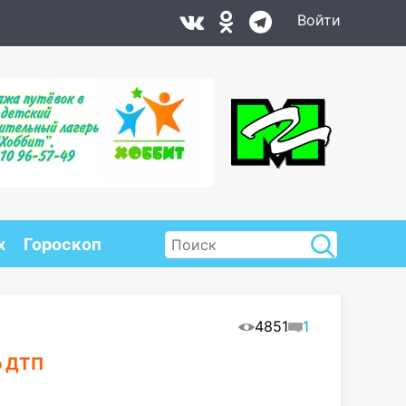
Войти
х
Гороскоп
4851
1
о ДТП