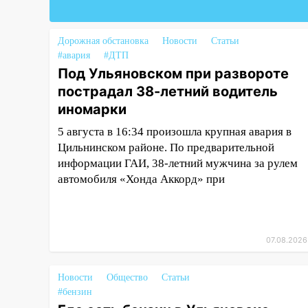
05:00
«Каждая пятая женщина
и каждый второй мужчина в
Дорожная обстановка
Новости
Статьи
мире сталкиваются с
#авария
#ДТП
алопецией»: врач рассказал,
Под Ульяновском при развороте
чем может быть вызвано
пострадал 38-летний водитель
облысение и как с этим
иномарки
справиться
5 августа в 16:34 произошла крупная авария в
03:30
Гороскоп на 7 августа:
Цильнинском районе. По предварительной
пятница принесет прилив
информации ГАИ, 38-летний мужчина за рулем
творческой энергии и отличные
автомобиля «Хонда Аккорд» при
шансы исправить старые
ошибки
06.08.2026
23:20
Прогноз погоды на 7
07.08.2026
августа в Ульяновской области
Новости
Общество
Статьи
20:04
Ульяновцев приглашают
#бензин
на забег, посвящённый Дню