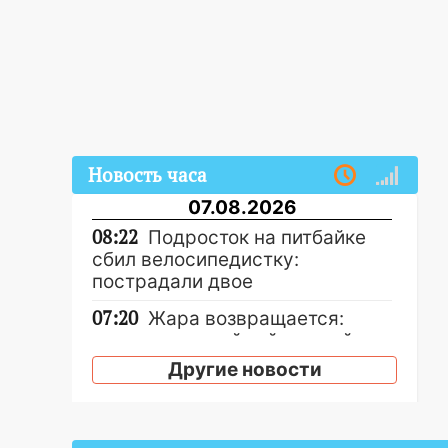
Новость часа
07.08.2026
08:22
Подросток на питбайке
сбил велосипедистку:
пострадали двое
07:20
Жара возвращается:
ожидается знойный и сухой
четверг
Другие новости
06:00
Под Ульяновском при
развороте пострадал 38-
летний водитель иномарки