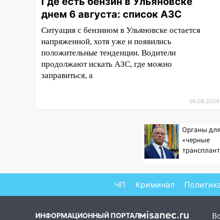
Где есть бензин в Ульяновске
воздушного флота России
днем 6 августа: список АЗС
19:12
В Ульяновской области
Ситуация с бензином в Ульяновске остается
руководителя частной
напряженной, хотя уже и появились
компании наказали за сокрытие
прошлого своего сотрудник
положительные тенденции. Водители
продолжают искать АЗС, где можно
18:02
В Ульяновск едут звезды
заправиться, а
баскетбола!
17:08
Ульяновский областной
06.08.2026
суд оставил в силе приговор
руководству
Органы для
«УльяновскФармации» за
«черные
махинации на 3,2 млн рублей
трансплант
16:09
извлекали 
Ветераны легкой
пациентов
атлетики из Ульяновска
успешно выступили на
ЧП
Криминал
Политик
Чемпионате России
16:02
В Ульяновской области
ИНФОРМАЦИОННЫЙ ПОРТАЛ
В