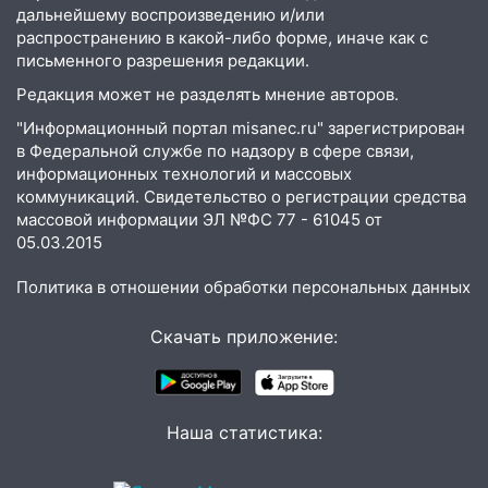
дальнейшему воспроизведению и/или
11:00
В Ульяновской области люди в
распространению в какой-либо форме, иначе как с
СНТ сидят без света
письменного разрешения редакции.
10:13
Прокуратура подвела итоги
Редакция может не разделять мнение авторов.
недели в Ульяновской области
"Информационный портал misanec.ru" зарегистрирован
в Федеральной службе по надзору в сфере связи,
09:18
Из-за ливня заблокировано
информационных технологий и массовых
движение трамваев в Ульяновске
коммуникаций. Свидетельство о регистрации средства
09:15
Ураган, изнасилование ребенка,
массовой информации ЭЛ №ФС 77 - 61045 от
05.03.2015
автоподставы и атака беспилотников:
важные итоги прошедшей недели в
Политика в отношении обработки персональных данных
Ульяновской области
08:20
В Ульяновске восстановили
Скачать приложение:
трамвайную и троллейбусную
инфраструктуру после шторма
08:19
Внимание! В Цильнинском районе
Наша статистика:
пропал 67-летний мужчина
08:11
На Ульяновск снова надвигается