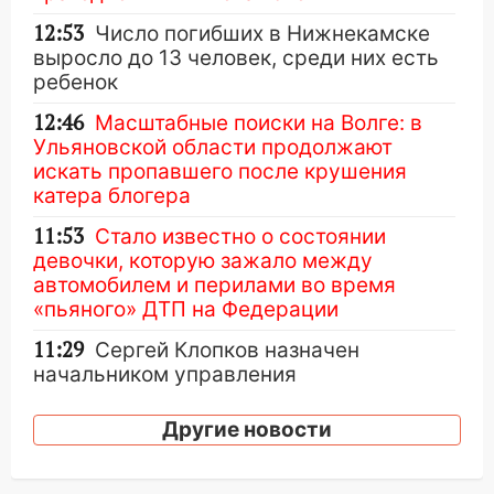
12:53
Число погибших в Нижнекамске
выросло до 13 человек, среди них есть
ребенок
12:46
Масштабные поиски на Волге: в
Ульяновской области продолжают
искать пропавшего после крушения
катера блогера
11:53
Стало известно о состоянии
девочки, которую зажало между
автомобилем и перилами во время
«пьяного» ДТП на Федерации
11:29
Сергей Клопков назначен
начальником управления
административно-технического
контроля администрации Ульяновска
Другие новости
11:12
В Ульяновской области в огне
погиб один человек