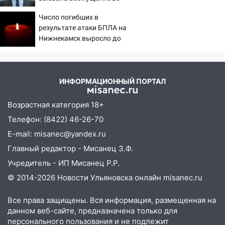
Франции
13:02
Соцсети: на улице Розы
Число погибших в
Люксембург дерево упало на
результате атаки БПЛА на
автомобиль
Нижнекамск выросло до
13
13:00
«Благоприятный период для
новых начинаний: гороскоп для всех
знаков зодиака на неделю с 10 по 16
ИНФОРМАЦИОННЫЙ ПОРТАЛ
августа
Возрастная категория 18+
13:00
На проспекте Тюленева в
Ульяновске образовалось «море»
Телефон: (8422) 46-26-70
E-mail: misanec@yandex.ru
12:57
В Ульяновской области ожидается
крупный град
Главный редактор - Мисанец З.Ф.
Учредитель - ИП Мисанец Р.Р.
12:11
Где есть бензин в Ульяновске 9
© 2014-2026 Новости Ульяновска онлайн
misanec.ru
августа: список АЗС
11:55
Соцсети: светофор упал на
Все права защищены. Вся информация, размещенная на
машину во время сильного ливня в
данном веб-сайте, предназначена только для
Ульяновске
персонального пользования и не подлежит