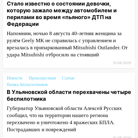
за выходные
Стало известно о состоянии девочки,
которую зажало между автомобилем и
05:50
Пять украденных лошадей и
перилами во время «пьяного» ДТП на
смертельная драка
Федерации
05:00
Боль, скованность и старение
Напомним, ночью 8 августа 40-летняя женщина за
дисков: как повседневные привычки
рулём Geely MK не справилась с управлением и
незаметно разрушают наш позвоночник
врезалась в припаркованный Mitsubishi Outlander. От
удара Mitsubishi отбросило на стоявший
03:00
День скрытых ловушек и
внезапных подарков судьбы: гороскоп
10.08.2026
на 10 августа
09.08.2026
Новости
Происшествия
Статьи
#атака беспилотников
21:58
В Ульяновске около «нового»
В Ульяновской области перехвачены четыре
моста утопили автомобиль «Вольво»
беспилотника
20:20
Итоги 9 августа в Ульяновской
Губернатор Ульяновской области Алексей Русских
области: разгул стихии, поиски
сообщил, что на территории нашего региона
человека на Волге и транспортный
перехвачено и уничтожено 4 вражеских БПЛА.
коллапс
Пострадавших и повреждений
10.08.2026