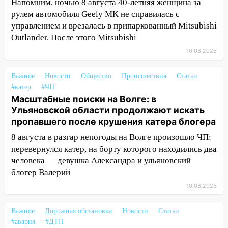
Напомним, ночью 8 августа 40-летняя женщина за
09:20
Момент падения дерева на
рулем автомобиля Geely MK не справилась с
машину в Ульяновске попал на видео
управлением и врезалась в припаркованный Mitsubishi
Outlander. После этого Mitsubishi
09:16
Утро ульяновских водителей
10.08.2026
началось с «глухой» пробки на старом
мосту
Важное
Новости
Общество
Происшествия
Статьи
09:10
Соцсети: на Московском шоссе в
#катер
#ЧП
Ульяновске произошла авария
Масштабные поиски на Волге: в
Ульяновской области продолжают искать
08:02
В Ульяновске во время
пропавшего после крушения катера блогера
диспансеризации у 26-летнего парня
выявили онкологию
8 августа в разгар непогоды на Волге произошло ЧП:
перевернулся катер, на борту которого находились два
07:00
Прохладная ночь и ветреный
человека — девушка Александра и ульяновский
день: прогноз погоды в Ульяновске 10
блогер Валерий
августа
10.08.2026
06:00
Как разрушительный ураган,
потопы и падающие деревья
Важное
Дорожная обстановка
Новости
Статьи
парализовали Ульяновскую область: ЧП
#авария
#ДТП