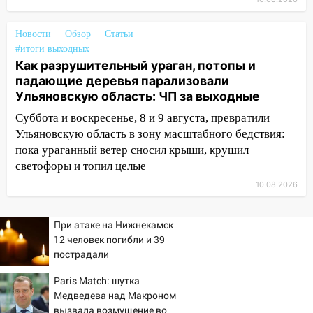
19:43
Из-за ураганного ветра упали
деревья в парке «Победы»
Новости
Обзор
Статьи
18:00
Пепелище на Балтийской: в
#итоги выходных
Заволжье ульяновские спасатели
Как разрушительный ураган, потопы и
ликвидировали крупный пожар
падающие деревья парализовали
Ульяновскую область: ЧП за выходные
17:15
Прогноз погоды на 10 августа в
Ульяновской области
Суббота и воскресенье, 8 и 9 августа, превратили
Ульяновскую область в зону масштабного бедствия:
16:00
В Ульяновске во время шторма на
пока ураганный ветер сносил крыши, крушил
Волге пропал известный блогер: нужна
светофоры и топил целые
помощь в поисках
10.08.2026
15:28
Соцсети: на «Ауди» упало дерево
в Новом городе
При атаке на Нижнекамск
15:12
В Ульяновске выгорела кухня в
12 человек погибли и 39
многоэтажке
пострадали
14:18
Гинеколог рассказала о том, с
Paris Match: шутка
какими сложностями сталкиваются
Медведева над Макроном
молодые мамы
вызвала возмущение во