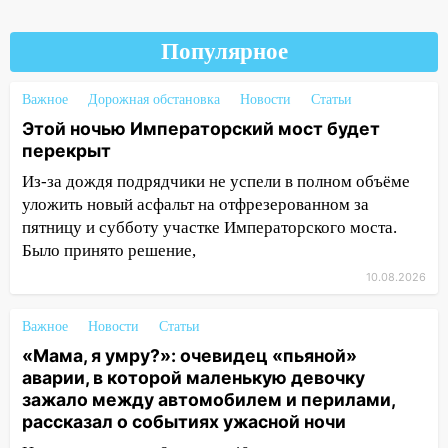
11:05
12 человек погибли и 39 получили
Популярное
ранения после атаки беспилотников на
Нижнекамск
Важное
Дорожная обстановка
Новости
Статьи
10:51
В Ульяновской области
Этой ночью Императорский мост будет
перехвачены четыре беспилотника
перекрыт
10:15
Соцсети: мотоциклист врезался в
Из-за дождя подрядчики не успели в полном объёме
«Калину» в Новом городе
уложить новый асфальт на отфрезерованном за
пятницу и субботу участке Императорского моста.
10:11
Во время атаки беспилотников в
Было принято решение,
Нижнекамске погибли люди: в
республике объявили траур
10.08.2026
10:06
За выходные выпало больше
Важное
Новости
Статьи
месячной нормы осадков и упало 111
деревьев в Ульяновске
«Мама, я умру?»: очевидец «пьяной»
аварии, в которой маленькую девочку
10:00
В Кузоватово ураганный ветер
зажало между автомобилем и перилами,
повредил кровли районного дома
рассказал о событиях ужасной ночи
культуры и школы