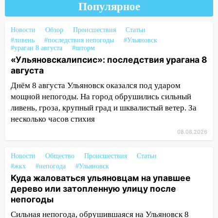
дождавшись коммунальщиков
Популярное
14:16
Шторм продолжает ломать город:
на улице Любови Шевцовой рухнул
Новости
Обзор
Происшествия
Статьи
светофор
#ливень
#последствия непогоды
#Ульяновск
#ураган 8 августа
#шторм
14:14
Студента из Ульяновска обманули
«Ульяновскалипсис»: последствия урагана 8
мошенники под видом преподавателя
августа
Днём 8 августа Ульяновск оказался под ударом
14:12
Куда жаловаться ульяновцам на
мощной непогоды. На город обрушились сильный
упавшее дерево или затопленную улицу
ливень, гроза, крупный град и шквалистый ветер. За
после непогоды
несколько часов стихия
13:59
В Новом городе ураганным
08.08.2026
ветром сорвало опалубку со
строящегося дома
Новости
Общество
Происшествия
Статьи
13:54
В мэрии Ульяновска рассказали,
#жкх
#непогода
#Ульяновск
как устраняют последствия мощного
Куда жаловаться ульяновцам на упавшее
шторма
дерево или затопленную улицу после
непогоды
13:49
Стихия продолжает крушить
Сильная непогода, обрушившаяся на Ульяновск 8
Ульяновск: дерево рухнуло на дом на