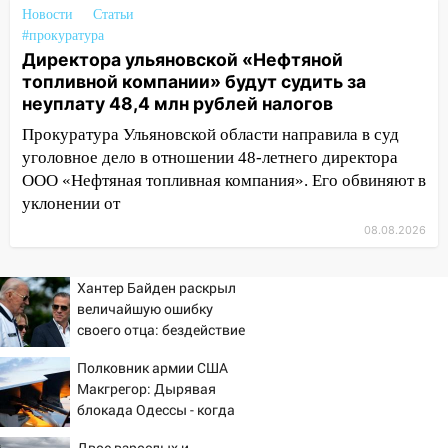
Федерации
Новости
Статьи
#прокуратура
12:01
Пьяная женщина сбила
Директора ульяновской «Нефтяной
шестилетнего ребёнка на улице
топливной компании» будут судить за
Федерации: возбуждено уголовное дело
неуплату 48,4 млн рублей налогов
11:16
В Ульяновске ищут 37-летнего
Прокуратура Ульяновской области направила в суд
мужчину, пропавшего ещё 19 июля
уголовное дело в отношении 48-летнего директора
ООО «Нефтяная топливная компания». Его обвиняют в
10:30
От мотофристайла до прогулки с
уклонении от
хаски: куда сходить в Ульяновской
области 8–9 августа
08.08.2026
10:11
Директора ульяновской
«Нефтяной топливной компании» будут
Хантер Байден раскрыл
судить за неуплату 48,4 млн рублей
величайшую ошибку
налогов
своего отца: бездействие
против Трампа
09:28
Дети на дорогах: пострадали
Полковник армии США
велосипедисты, мотоциклисты и
Макгрегор: Дырявая
блокада Одессы - когда
пешеходы. Обзор крупных аварий в
же в командовании ВМФ
Ульяновской области
Двое взрослых и