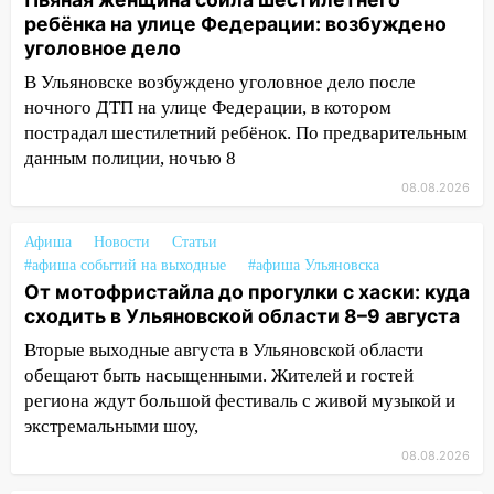
ребёнка на улице Федерации: возбуждено
13:14
Ураган оторвал светофор на
уголовное дело
проспекте Филатова в Ульяновске
В Ульяновске возбуждено уголовное дело после
13:12
Дерево пробило крышу дома на
ночного ДТП на улице Федерации, в котором
Новгородской в Ульяновске и рухнуло
пострадал шестилетний ребёнок. По предварительным
на электрощит
данным полиции, ночью 8
13:10
В Заволжском районе дерево
08.08.2026
упало во дворе
Афиша
Новости
Статьи
13:08
Ураган ударил по Ульяновску:
#афиша событий на выходные
#афиша Ульяновска
сорванные крыши, поваленные деревья,
От мотофристайла до прогулки с хаски: куда
затопленные улицы и остановившиеся
сходить в Ульяновской области 8–9 августа
трамваи
Вторые выходные августа в Ульяновской области
12:17
Ульяновск накрыл крупный град:
обещают быть насыщенными. Жителей и гостей
после ливня город снова уходит под
региона ждут большой фестиваль с живой музыкой и
воду
экстремальными шоу,
12:12
Прокуратура взяла на контроль
08.08.2026
ДТП с шестилетним ребёнком на улице