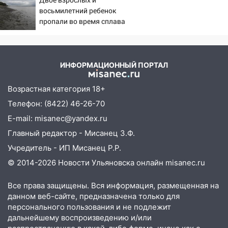
России за это полетят
08:30
восьмилетний ребенок
Поджог со свечой, 16 сгоревших
головы?
пропали во время сплава
домов и выстрел за водку
по реке 08/08/2026 –
07:50
Какая погоды будет днем 8
Новости
августа
ИНФОРМАЦИОННЫЙ ПОРТАЛ
06:45
Императорский мост в
Ульяновске останется закрытым до
Возрастная категория 18+
утра 10 августа
Телефон: (8422) 46-26-70
05:18
Судьба готовит сюрприз: гороскоп
E-mail: misanec@yandex.ru
на 8 августа — кому повезет с
Главный редактор - Мисанец З.Ф.
деньгами, а кого ждет неожиданная
встреча
Учредитель - ИП Мисанец Р.Р.
© 2014-2026 Новости Ульяновска онлайн
misanec.ru
04:47
В Ульяновской области объявили
ракетную опасность: звучат сирены
Все права защищены. Вся информация, размещенная на
07.08.2026
данном веб-сайте, предназначена только для
20:40
персонального пользования и не подлежит
Ульяновские аграрии смогут
дальнейшему воспроизведению и/или
купить тракторы с отсрочкой платежа