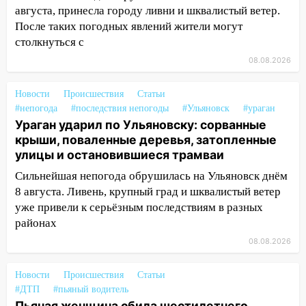
августа, принесла городу ливни и шквалистый ветер.
Орджоникидзе
После таких погодных явлений жители могут
13:47
На Нижней Террасе мощным
столкнуться с
ветром вырвало дерево с корнем
08.08.2026
13:46
Сильный ветер сорвал крышу с
СТО на проспекте Созидателей
Новости
Происшествия
Статьи
#непогода
#последствия непогоды
#Ульяновск
#ураган
13:35
Непогода продолжает бить по
Ураган ударил по Ульяновску: сорванные
транспорту: в Ульяновске трамвай
крыши, поваленные деревья, затопленные
сошёл с рельсов
улицы и остановившиеся трамваи
13:22
Упавшие деревья перекрыли
Сильнейшая непогода обрушилась на Ульяновск днём
дороги в Ульяновске: фото
8 августа. Ливень, крупный град и шквалистый ветер
уже привели к серьёзным последствиям в разных
13:17
Непогода в Ульяновске не
районах
закончится сегодня: сильные ливни
08.08.2026
сохранятся 9 августа
13:15
Трижды «брал в долг» без спроса:
Новости
Происшествия
Статьи
житель Вешкаймского района похитил у
#ДТП
#пьяный водитель
знакомого 191 тысячу рублей
Пьяная женщина сбила шестилетнего