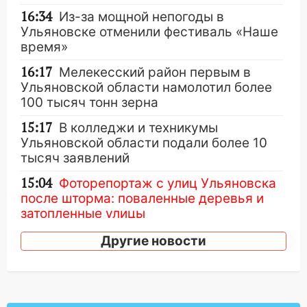
16:34
Из-за мощной непогоды в
Ульяновске отменили фестиваль «Наше
время»
16:17
Мелекесский район первым в
Ульяновской области намолотил более
100 тысяч тонн зерна
15:17
В колледжи и техникумы
Ульяновской области подали более 10
тысяч заявлений
15:04
Фоторепортаж с улиц Ульяновска
после шторма: поваленные деревья и
затопленные улицы
14:28
Ураган вырвал остановку на улице
Другие новости
Деева в Заволжье
14:26
Жители Ульяновска сами
пытаются расчистить ливнёвки, не