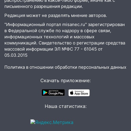
распространению в какой-либо форме, иначе как с
до декабря
письменного разрешения редакции.
19:34
В следственном управлении
Редакция может не разделять мнение авторов.
состоялось торжественное
"Информационный портал misanec.ru" зарегистрирован
мероприятие, приуроченное к
в Федеральной службе по надзору в сфере связи,
празднованию Дня сотрудника органов
информационных технологий и массовых
следствия Российской Федерации
коммуникаций. Свидетельство о регистрации средства
19:30
Ульяновцев приглашают
массовой информации ЭЛ №ФС 77 - 61045 от
поддержать «Симбирскую чебурашку»
05.03.2015
на фестивале «ФормАРТ»
Политика в отношении обработки персональных данных
18:11
Ульяновская область стала
пилотным регионом проекта
Скачать приложение:
«Культурное долголетие»
17:23
Прогноз погоды в Ульяновской
области на 8 августа
Наша статистика:
17:16
В реанимацию Ульяновской
областной больницы поступили шесть
новых аппаратов ИВЛ