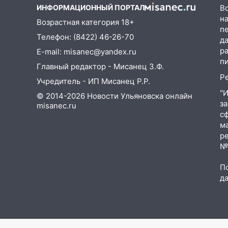
ИНФОРМАЦИОННЫЙ ПОРТАЛ
В
15:27
Прокуратура проверяет
на
Возрастная категория 18+
капремонт школы в селе
п
Кивать
Телефон: (8422) 46-26-70
д
р
E-mail: misanec@yandex.ru
15:08
В Кузоватово после
п
прокурорской проверки
Главный редактор - Мисанец З.Ф.
обновили разметку на
Р
Учредитель - ИП Мисанец Р.Р.
пешеходных переходах
"
© 2014-2026 Новости Ульяновска онлайн
з
misanec.ru
14:40
На проспекте Гая в
с
Ульяновске запретили
м
остановку автомобилей на 50-
р
метровом участке
№Ф
14:22
В Новом городе 8 августа
П
пройдет большой фестиваль
д
«Наше время» с
мотофристайлом и концертом
«Мураками»
14:04
Жару смоет ливнями: