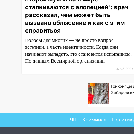
16:35
В Ульяновске установили
сталкиваются с алопецией": врач
ещё девять бункеров для
крупногабаритного мусора
рассказал, чем может быть
вызвано облысение и как с этим
16:26
В Ульяновске бесплатно
справиться
покажут матч «Волги» под
открытым небом
Волосы для многих — не просто вопрос
эстетики, а часть идентичности. Когда они
16:12
В Ульяновском
начинают выпадать, это становится испытанием.
госуниверситете разработают
По данным Всемирной организации
отечественный прибор для
цифровой ПЦР
07.08.2026
15:47
Ульяновцы могут
Гонконгцы
вернуть деньги за абонементы
Хабаровски
закрывшегося фитнес-клуба
«Рекорд-Fitness»
15:34
После вмешательства
прокуратуры в селах
ЧП
Криминал
Политик
Ульяновской области привели
в порядок детские площадки