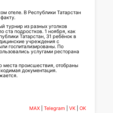
ком отеле. В Республики Татарстан
факту.
ый турнир из разных уголков
о ста подростков. 1 ноября, как
ублики Татарстан, 31 ребёнок в
медицинские учреждения с
ыли госпитализированы. По
ользовались услугами ресторана
р места происшествия, отобраны
бходимая документация.
жается.
MAX
|
Telegram
|
VK
|
OK