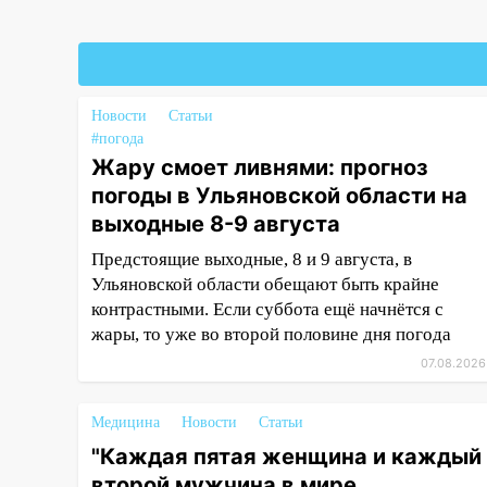
Федерации
19:30
Ульяновцев приглашают
поддержать «Симбирскую
чебурашку» на фестивале
«ФормАРТ»
Новости
Статьи
#погода
18:11
Ульяновская область
Жару смоет ливнями: прогноз
стала пилотным регионом
погоды в Ульяновской области на
проекта «Культурное
выходные 8-9 августа
долголетие»
Предстоящие выходные, 8 и 9 августа, в
17:16
В реанимацию
Ульяновской области обещают быть крайне
Ульяновской областной
контрастными. Если суббота ещё начнётся с
больницы поступили шесть
жары, то уже во второй половине дня погода
новых аппаратов ИВЛ
07.08.2026
16:51
В Чердаклинском районе
ремонтируют дороги, ставят
Медицина
остановки и проводят новое
Новости
Статьи
освещение
"Каждая пятая женщина и каждый
второй мужчина в мире