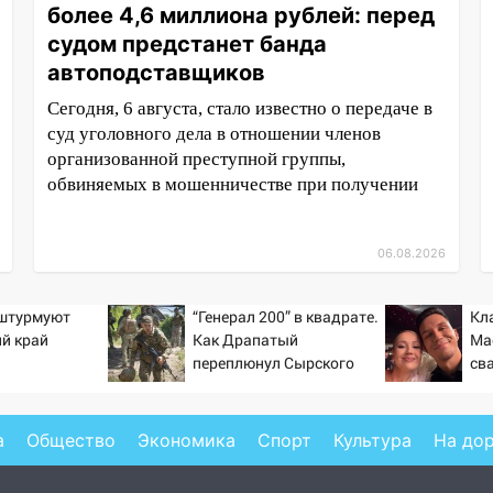
более 4,6 миллиона рублей: перед
судом предстанет банда
автоподставщиков
Сегодня, 6 августа, стало известно о передаче в
суд уголовного дела в отношении членов
организованной преступной группы,
обвиняемых в мошенничестве при получении
06.08.2026
 штурмуют
“Генерал 200” в квадрате.
Кл
й край
Как Драпатый
Ма
переплюнул Сырского
св
а
Общество
Экономика
Спорт
Культура
На до