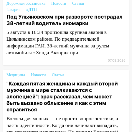
временно отключили холодную воду
Дорожная обстановка
Новости
Статьи
#авария
#ДТП
10:14
В Ульяновске двоих участников
Под Ульяновском при развороте пострадал
коррупционной схемы при ЦГКБ
38-летний водитель иномарки
отправили в колонию на 7 и 8 лет
5 августа в 16:34 произошла крупная авария в
09:52
Ночью беспилотники сбили над
Цильнинском районе. По предварительной
соседними Татарстаном и Саратовской
информации ГАИ, 38-летний мужчина за рулем
областью
автомобиля «Хонда Аккорд» при
09:41
Диана Шурыгина уверовала в
07.08.2026
Бога в СИЗО
Медицина
Новости
Статьи
09:35
В Ульяновске директора фирмы
"Каждая пятая женщина и каждый второй
будут судить за неуплату налогов на 48
мужчина в мире сталкиваются с
млн рублей
алопецией": врач рассказал, чем может
08:22
Подросток на питбайке сбил
быть вызвано облысение и как с этим
велосипедистку: пострадали двое
справиться
Волосы для многих — не просто вопрос эстетики, а
07:20
Жара возвращается: ожидается
часть идентичности. Когда они начинают выпадать,
знойный и сухой четверг