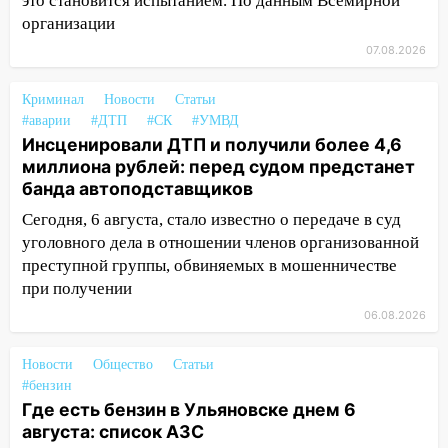
это становится испытанием. По данным Всемирной
06:00
Под Ульяновском при развороте
организации
пострадал 38-летний водитель
07.08.2026
иномарки
05:00
«Каждая пятая женщина и каждый
Криминал
Новости
Статьи
второй мужчина в мире сталкиваются с
#аварии
#ДТП
#СК
#УМВД
алопецией»: врач рассказал, чем может
Инсценировали ДТП и получили более 4,6
быть вызвано облысение и как с этим
миллиона рублей: перед судом предстанет
справиться
банда автоподставщиков
Сегодня, 6 августа, стало известно о передаче в суд
03:30
Гороскоп на 7 августа: пятница
уголовного дела в отношении членов организованной
принесет прилив творческой энергии и
преступной группы, обвиняемых в мошенничестве
отличные шансы исправить старые
ошибки
при получении
06.08.2026
06.08.2026
23:20
Прогноз погоды на 7 августа в
Новости
Общество
Статьи
Ульяновской области
#бензин
20:04
Ульяновцев приглашают на забег,
Где есть бензин в Ульяновске днем 6
посвящённый Дню воздушного флота
августа: список АЗС