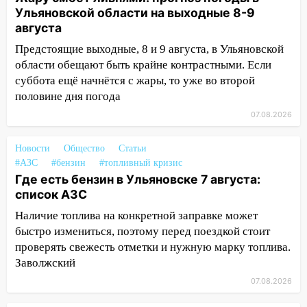
полностью уничтожил дачный дом и
Ульяновской области на выходные 8-9
сарай
августа
11:38
Предстоящие выходные, 8 и 9 августа, в Ульяновской
В Госдуме предложили отменить
ЕГЭ с 2027 года
области обещают быть крайне контрастными. Если
суббота ещё начнётся с жары, то уже во второй
11:25
В Ульяновске ИИ будет выявлять
половине дня погода
нарушителей на контейнерных
07.08.2026
площадках
11:20
Ульяновская шахматистка
Новости
Общество
Статьи
Валерия Клейменова выиграла два
#АЗС
#бензин
#топливный кризис
золота в составе сборной мира
Где есть бензин в Ульяновске 7 августа:
список АЗС
11:16
В Ульяновске открыли памятную
Наличие топлива на конкретной заправке может
доску декабристу Кондратию Рылееву
быстро измениться, поэтому перед поездкой стоит
10:40
В Ульяновске спасатели ночью
проверять свежесть отметки и нужную марку топлива.
нашли потерявшегося в заброшенных
Заволжский
садах 79-летнего мужчину
07.08.2026
10:26
На нескольких улицах Ульяновска