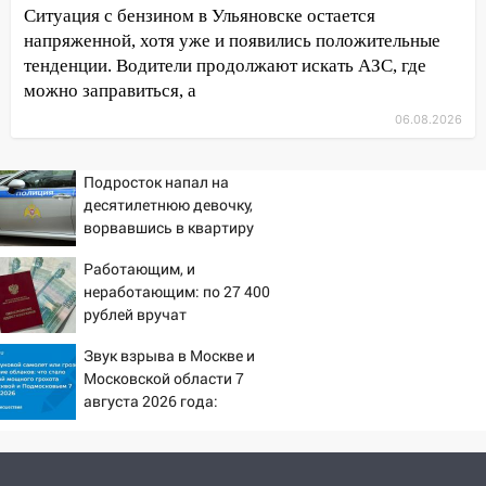
России
Ситуация с бензином в Ульяновске остается
напряженной, хотя уже и появились положительные
19:12
В Ульяновской области
тенденции. Водители продолжают искать АЗС, где
руководителя частной компании
можно заправиться, а
наказали за сокрытие прошлого своего
сотрудник
06.08.2026
18:02
В Ульяновск едут звезды
баскетбола!
Подросток напал на
десятилетнюю девочку,
17:08
Ульяновский областной суд
ворвавшись в квартиру
оставил в силе приговор руководству
«УльяновскФармации» за махинации на
Работающим, и
3,2 млн рублей
неработающим: по 27 400
рублей вручат
16:09
Ветераны легкой атлетики из
пенсионерам в сентябре -
Ульяновска успешно выступили на
Звук взрыва в Москве и
PrimaMedia.ru
Московской области 7
Чемпионате России
августа 2026 года:
16:02
В Ульяновской области убрали
Причины, источник,
более 28% площадей зерновых и
откуда был громкий
зернобобовых культур
хлопок