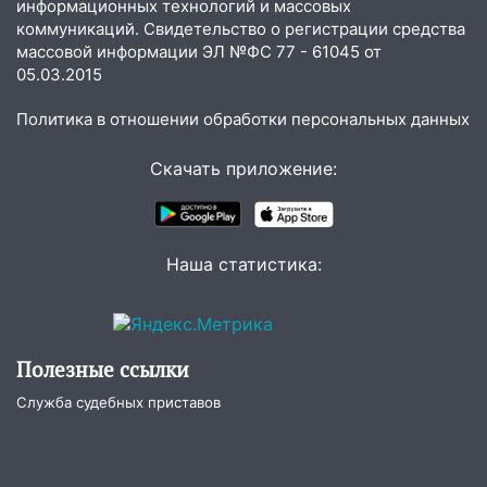
автоподставщиков
информационных технологий и массовых
коммуникаций. Свидетельство о регистрации средства
13:36
В Инзе произошел крупный пожар
массовой информации ЭЛ №ФС 77 - 61045 от
05.03.2015
13:00
В суде защитили репутацию
мужчины, которого необоснованно
Политика в отношении обработки персональных данных
обвиняли в жестоком обращении с
животными
Скачать приложение:
12:28
Миллион на «льготниках»: в
Ульяновской области перевозчик
провернул хитрую схему с чужими
проездными
Наша статистика:
12:10
Ульяновский алиментщик накопил
120 тысяч долга
11:49
Полезные ссылки
Снят режим «Ракетная
опасность» на территории Ульяновской
Служба судебных приставов
области
11:30
Кабмин РФ разрешил до 1 июля
2027 года импорт, выпуск и обращение