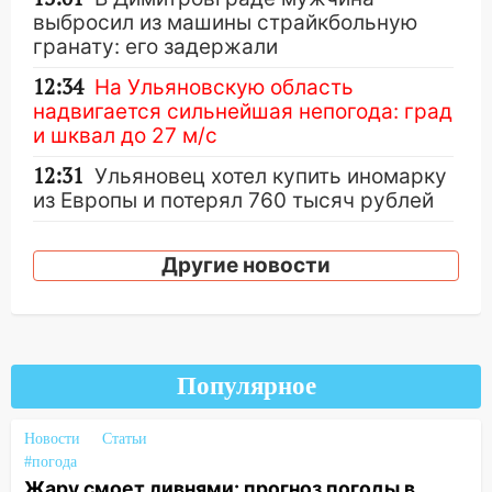
выбросил из машины страйкбольную
гранату: его задержали
12:34
На Ульяновскую область
надвигается сильнейшая непогода: град
и шквал до 27 м/с
12:31
Ульяновец хотел купить иномарку
из Европы и потерял 760 тысяч рублей
12:20
В Чердаклинском районе
столкнулись «Лада» и Chevrolet:
Другие новости
пострадал 14-летний подросток
12:00
Где есть бензин в Ульяновске 7
августа: список АЗС
Популярное
11:50
Заснул рядом с ребёнком и
случайно задушил его: суд вынес
Новости
приговор
Статьи
#погода
11:38
В Ленинском районе пожар
Жару смоет ливнями: прогноз погоды в