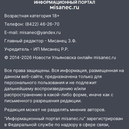
ИНФОРМАЦИОННЫЙ ПОРТАЛ
15:51
Бросила кирпич в жену брата: в
Ульяновской области завели дело на
Возрастная категория 18+
агрессивную женщину
Телефон: (8422) 46-26-70
15:47
На улице Радищева сбили
E-mail: misanec@yandex.ru
курьера: крупная авария в Ульяновске
Главный редактор - Мисанец З.Ф.
15:15
Проводил до квартиры и ограбил:
Учредитель - ИП Мисанец Р.Р.
новый кавалер женщины оказался
© 2014-2026 Новости Ульяновска онлайн
misanec.ru
рецидивистом
14:26
В Ульяновске ограничат движение
Все права защищены. Вся информация, размещенная на
по улице Ефремова
данном веб-сайте, предназначена только для
персонального пользования и не подлежит
14:23
67% ульяновцев готовы
дальнейшему воспроизведению и/или
передумать увольняться, если им
распространению в какой-либо форме, иначе как с
повысят зарплату
письменного разрешения редакции.
14:01
Редакция может не разделять мнение авторов.
Инсценировали ДТП и получили
более 4,6 миллиона рублей: перед
"Информационный портал misanec.ru" зарегистрирован
судом предстанет банда
в Федеральной службе по надзору в сфере связи,