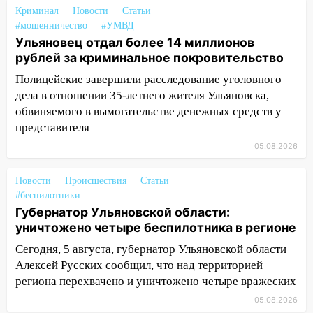
16-м этаже в Ульяновске
Криминал
Новости
Статьи
#мошенничество
#УМВД
16:10
Прокуратура потребовала
Ульяновец отдал более 14 миллионов
усилить борьбу со свалками в
рублей за криминальное покровительство
Инзенском районе
Полицейские завершили расследование уголовного
16:06
Патриарх Кирилл оценил работу
дела в отношении 35-летнего жителя Ульяновска,
Симбирской епархии
обвиняемого в вымогательстве денежных средств у
15:45
Жителям села Тагай больше не
представителя
придётся ездить в райцентр ради сдачи
05.08.2026
анализов
Новости
Происшествия
Статьи
15:30
После жалобы прокурору на
#беспилотники
улице Льва Толстого в Старой Майне
Губернатор Ульяновской области:
восстановили освещение
уничтожено четыре беспилотника в регионе
15:23
За неделю ульяновские спасатели
Сегодня, 5 августа, губернатор Ульяновской области
спасли восемь человек
Алексей Русских сообщил, что над территорией
14:40
региона перехвачено и уничтожено четыре вражеских
Житель Димитровграда поверил в
«посылку от дочери» и лишился более 3
05.08.2026