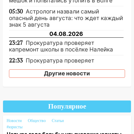
мешок и попытались утопить в Волге
05:30
Астрологи назвали самый
опасный день августа: что ждет каждый
знак 5 августа
04.08.2026
23:27
Прокуратура проверяет
капремонт школы в посёлке Налейка
22:33
Прокуратура проверяет
спортивные объекты в Старой Майне
Другие новости
21:01
Ульяновцев приглашают сдать
кровь: День донора пройдёт 6 августа
20:17
Ульяновская область девятую
неделю подряд удерживает самые
Популярное
низкие цены на подсолнечное масло
19:33
Коровы-рекордсменки: в
Новости
Общество
Статьи
Ульяновской области выросли надои
#юристы
молока