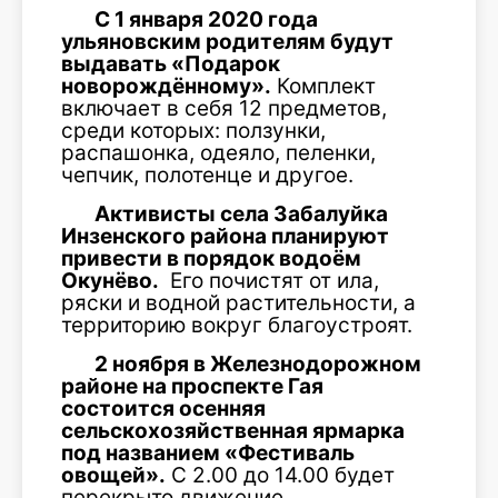
С 1 января 2020 года
ульяновским родителям будут
выдавать «Подарок
новорождённому».
Комплект
включает в себя 12 предметов,
среди которых: ползунки,
распашонка, одеяло, пеленки,
чепчик, полотенце и другое.
Активисты села Забалуйка
Инзенского района планируют
привести в порядок водоём
Окунёво.
Его почистят от ила,
ряски и водной растительности, а
территорию вокруг благоустроят.
2 ноября в Железнодорожном
районе на проспекте Гая
состоится осенняя
сельскохозяйственная ярмарка
под названием «Фестиваль
овощей».
С 2.00 до 14.00 будет
перекрыто движение