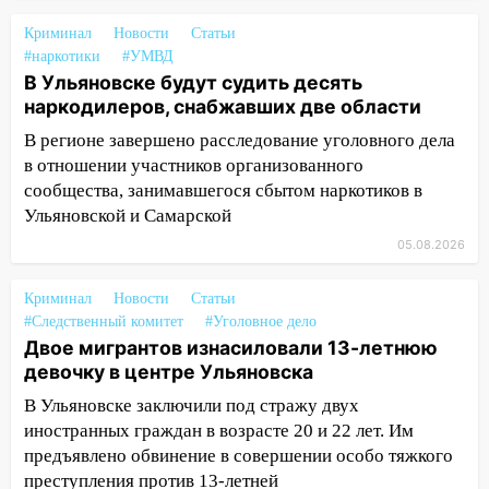
миллионов рублей
Криминал
Новости
Статьи
14:30
Застолье закончилось кражей:
#наркотики
#УМВД
ульяновец перевёл себе деньги с карты
В Ульяновске будут судить десять
знакомого
наркодилеров, снабжавших две области
14:01
За неделю в Ульяновской области
В регионе завершено расследование уголовного дела
поймали 48 пьяных водителей
в отношении участников организованного
сообщества, занимавшегося сбытом наркотиков в
13:54
Хотел «подарить жене машину»,
Ульяновской и Самарской
но едва не отдал мошенникам 530
тысяч рублей
05.08.2026
13:30
Пять встреч и почти 5 млн рублей:
Криминал
Новости
Статьи
ульяновский пенсионер отдал деньги
#Следственный комитет
#Уголовное дело
курьеру мошенников
Двое мигрантов изнасиловали 13-летнюю
13:16
На Московском шоссе Opel не
девочку в центре Ульяновска
уступил дорогу и столкнулся с Kia:
В Ульяновске заключили под стражу двух
водитель госпитализирован
иностранных граждан в возрасте 20 и 22 лет. Им
предъявлено обвинение в совершении особо тяжкого
13:01
В Засвияжье Skoda сбила
преступления против 13-летней
женщину на пешеходном переходе