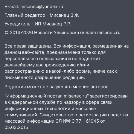
E-mail: misanec@yandex.ru
09:51
В Заволжском районе Ульяновска
загорелись промышленные отходы
Главный редактор - Мисанец З.Ф.
Учредитель - ИП Мисанец Р.Р.
09:45
В Заволжском районе Ульяновска
загорелся гаражный бокс:
© 2014-2026 Новости Ульяновска онлайн
misanec.ru
эвакуировались четыре человека
Все права защищены. Вся информация, размещенная на
09:28
В Майнском районе загорелся
данном веб-сайте, предназначена только для
дачный дом
персонального пользования и не подлежит
дальнейшему воспроизведению и/или
08:28
УлГУ получит субсидию на
распространению в какой-либо форме, иначе как с
создание отечественного ПЦР-
письменного разрешения редакции.
анализатора
Редакция может не разделять мнение авторов.
07:17
Какая погода ждёт Ульяновскую
"Информационный портал misanec.ru" зарегистрирован
область днём 4 августа
в Федеральной службе по надзору в сфере связи,
07:10
информационных технологий и массовых
В Ульяновске почти 20 тысяч
коммуникаций. Свидетельство о регистрации средства
вооружённых человек, в том числе
массовой информации ЭЛ №ФС 77 - 61045 от
женщины
05.03.2015
06:00
Топор убил человека, а пожары