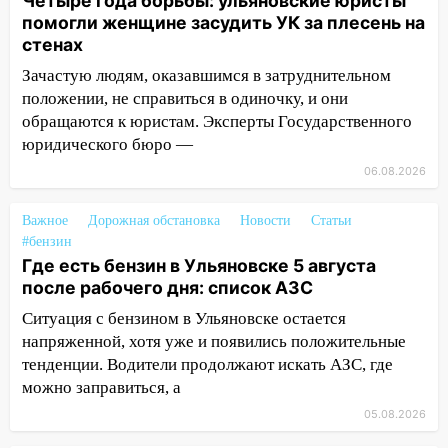
Четыре года борьбы: ульяновские юристы
помогли женщине засудить УК за плесень на
18:20
В Ульяновской области до конца
стенах
года благоустроят 20 родников
Зачастую людям, оказавшимся в затруднительном
17:27
В Ульяновской области 114 детей-
положении, не справиться в одиночку, и они
сирот получили жильё с начала года
обращаются к юристам. Эксперты Государственного
юридического бюро —
16:43
Дорожный сезон перевалил за
экватор: в Ульяновской области
06.08.2026
обновили половину региональных трасс
Важное
Дорожная обстановка
Новости
Статьи
16:31
В Ульяновской области
#бензин
капитально отремонтируют 101
Где есть бензин в Ульяновске 5 августа
многоквартирный дом
после рабочего дня: список АЗС
16:30
Прогноз погоды в Ульяновской
Ситуация с бензином в Ульяновске остается
области на 5 августа
напряженной, хотя уже и появились положительные
тенденции. Водители продолжают искать АЗС, где
16:20
В Сурском районе сёла оказались
можно заправиться, а
не защищены от лесных пожаров
05.08.2026
16:12
Пуля пробила окно квартиры на