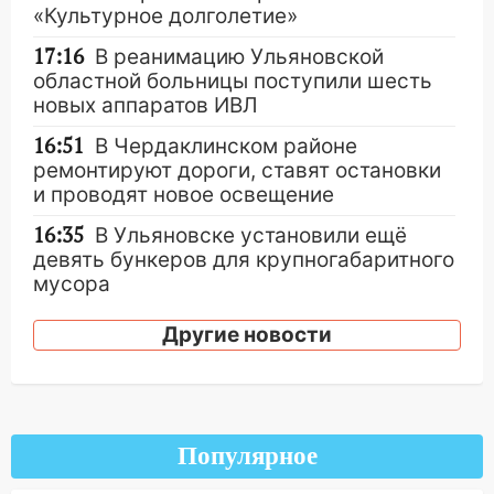
«Культурное долголетие»
17:16
В реанимацию Ульяновской
областной больницы поступили шесть
новых аппаратов ИВЛ
16:51
В Чердаклинском районе
ремонтируют дороги, ставят остановки
и проводят новое освещение
16:35
В Ульяновске установили ещё
девять бункеров для крупногабаритного
мусора
16:26
В Ульяновске бесплатно покажут
Другие новости
матч «Волги» под открытым небом
16:12
В Ульяновском госуниверситете
разработают отечественный прибор для
цифровой ПЦР
Популярное
15:47
Ульяновцы могут вернуть деньги