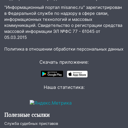
быть вызвано облысение и как с этим
"Информационный портал misanec.ru" зарегистрирован
справиться
в Федеральной службе по надзору в сфере связи,
03:30
Гороскоп на 7 августа: пятница
информационных технологий и массовых
принесет прилив творческой энергии и
коммуникаций. Свидетельство о регистрации средства
отличные шансы исправить старые
массовой информации ЭЛ №ФС 77 - 61045 от
05.03.2015
ошибки
06.08.2026
Политика в отношении обработки персональных данных
23:20
Прогноз погоды на 7 августа в
Ульяновской области
Скачать приложение:
20:04
Ульяновцев приглашают на забег,
посвящённый Дню воздушного флота
России
Наша статистика:
19:12
В Ульяновской области
руководителя частной компании
наказали за сокрытие прошлого своего
сотрудник
Полезные ссылки
18:02
Служба судебных приставов
В Ульяновск едут звезды