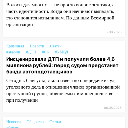
12:31
Ульяновец хотел купить иномарку
Волосы для многих — не просто вопрос эстетики, а
из Европы и потерял 760 тысяч рублей
часть идентичности. Когда они начинают выпадать,
12:20
В Чердаклинском районе
это становится испытанием. По данным Всемирной
столкнулись «Лада» и Chevrolet:
организации
пострадал 14-летний подросток
07.08.2026
12:00
Где есть бензин в Ульяновске 7
Криминал
августа: список АЗС
Новости
Статьи
#аварии
#ДТП
#СК
#УМВД
11:50
Заснул рядом с ребёнком и
Инсценировали ДТП и получили более 4,6
случайно задушил его: суд вынес
миллиона рублей: перед судом предстанет
приговор
банда автоподставщиков
11:38
Сегодня, 6 августа, стало известно о передаче в суд
В Ленинском районе пожар
полностью уничтожил дачный дом и
уголовного дела в отношении членов организованной
сарай
преступной группы, обвиняемых в мошенничестве
при получении
11:38
В Госдуме предложили отменить
06.08.2026
ЕГЭ с 2027 года
11:25
В Ульяновске ИИ будет выявлять
Новости
Общество
Статьи
нарушителей на контейнерных
#бензин