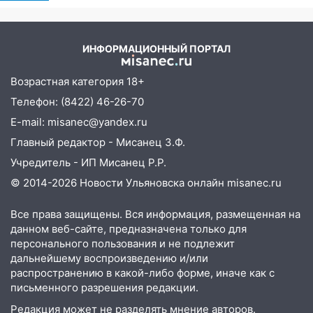
Причины, источник,
областью
откуда был громкий
хлопок
09:41
Диана Шурыгина уверовала в
Бога в СИЗО
ИНФОРМАЦИОННЫЙ ПОРТАЛ
09:35
В Ульяновске директора фирмы
Возрастная категория 18+
будут судить за неуплату налогов на 48
Телефон: (8422) 46-26-70
млн рублей
E-mail: misanec@yandex.ru
08:22
Подросток на питбайке сбил
Главный редактор - Мисанец З.Ф.
велосипедистку: пострадали двое
Учредитель - ИП Мисанец Р.Р.
07:20
Жара возвращается: ожидается
© 2014-2026 Новости Ульяновска онлайн
misanec.ru
знойный и сухой четверг
06:00
Все права защищены. Вся информация, размещенная на
Под Ульяновском при развороте
данном веб-сайте, предназначена только для
пострадал 38-летний водитель
персонального пользования и не подлежит
иномарки
дальнейшему воспроизведению и/или
05:00
«Каждая пятая женщина и каждый
распространению в какой-либо форме, иначе как с
второй мужчина в мире сталкиваются с
письменного разрешения редакции.
алопецией»: врач рассказал, чем может
Редакция может не разделять мнение авторов.