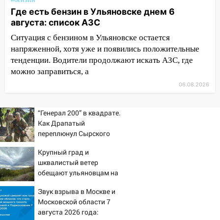
площадках
Где есть бензин в Ульяновске днем 6
августа: список АЗС
11:20
Ульяновская шахматистка
Ситуация с бензином в Ульяновске остается
Валерия Клейменова выиграла два
золота в составе сборной мира
напряженной, хотя уже и появились положительные
тенденции. Водители продолжают искать АЗС, где
11:16
В Ульяновске открыли памятную
можно заправиться, а
доску декабристу Кондратию Рылееву
06.08.2026
10:40
В Ульяновске спасатели ночью
нашли потерявшегося в заброшенных
“Генерал 200” в квадрате.
садах 79-летнего мужчину
Как Драпатый
переплюнул Сырского
10:26
На нескольких улицах Ульяновска
временно отключили холодную воду
Крупный град и
шквалистый ветер
10:14
В Ульяновске двоих участников
обещают ульяновцам на
коррупционной схемы при ЦГКБ
выходные
отправили в колонию на 7 и 8 лет
Звук взрыва в Москве и
Московской области 7
09:52
Ночью беспилотники сбили над
августа 2026 года:
соседними Татарстаном и Саратовской