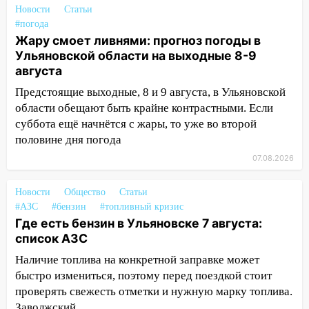
за абонементы закрывшегося фитнес-
Новости
Статьи
клуба «Рекорд-Fitness»
#погода
Жару смоет ливнями: прогноз погоды в
15:34
После вмешательства
Ульяновской области на выходные 8-9
прокуратуры в селах Ульяновской
августа
области привели в порядок детские
площадки
Предстоящие выходные, 8 и 9 августа, в Ульяновской
области обещают быть крайне контрастными. Если
15:27
Прокуратура проверяет
суббота ещё начнётся с жары, то уже во второй
капремонт школы в селе Кивать
половине дня погода
15:08
В Кузоватово после прокурорской
07.08.2026
проверки обновили разметку на
пешеходных переходах
Новости
Общество
Статьи
#АЗС
#бензин
#топливный кризис
14:40
На проспекте Гая в Ульяновске
Где есть бензин в Ульяновске 7 августа:
запретили остановку автомобилей на
список АЗС
50-метровом участке
Наличие топлива на конкретной заправке может
14:22
В Новом городе 8 августа пройдет
быстро измениться, поэтому перед поездкой стоит
большой фестиваль «Наше время» с
проверять свежесть отметки и нужную марку топлива.
мотофристайлом и концертом
Заволжский