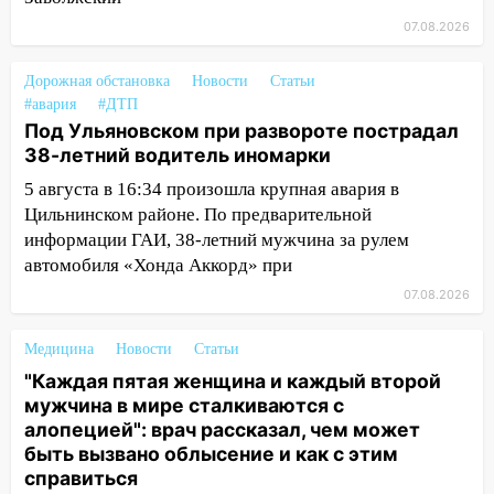
«Мураками»
07.08.2026
14:04
Жару смоет ливнями: прогноз
погоды в Ульяновской области на
Дорожная обстановка
Новости
Статьи
выходные 8-9 августа
#авария
#ДТП
Под Ульяновском при развороте пострадал
13:30
В Ульяновске транспортные
38-летний водитель иномарки
полицейские проведут акцию «Час
пассажира»
5 августа в 16:34 произошла крупная авария в
Цильнинском районе. По предварительной
13:20
В Ульяновске за один день
информации ГАИ, 38-летний мужчина за рулем
обокрали женщину на пляже и
автомобиля «Хонда Аккорд» при
подростка в сквере
07.08.2026
13:01
В Димитровграде мужчина
выбросил из машины страйкбольную
Медицина
Новости
Статьи
гранату: его задержали
"Каждая пятая женщина и каждый второй
мужчина в мире сталкиваются с
12:34
На Ульяновскую область
алопецией": врач рассказал, чем может
надвигается сильнейшая непогода: град
быть вызвано облысение и как с этим
и шквал до 27 м/с
справиться