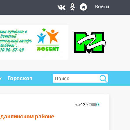
Войти
х
Гороскоп
1250
0
рдаклинском районе