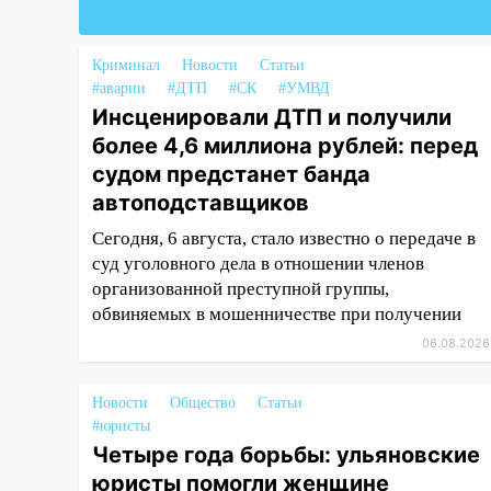
18:02
В Ульяновск едут звезды
баскетбола!
Криминал
Новости
Статьи
#аварии
#ДТП
#СК
#УМВД
17:08
Ульяновский областной
Инсценировали ДТП и получили
суд оставил в силе приговор
более 4,6 миллиона рублей: перед
руководству
«УльяновскФармации» за
судом предстанет банда
махинации на 3,2 млн рублей
автоподставщиков
16:09
Ветераны легкой
Сегодня, 6 августа, стало известно о передаче в
атлетики из Ульяновска
суд уголовного дела в отношении членов
успешно выступили на
организованной преступной группы,
Чемпионате России
обвиняемых в мошенничестве при получении
06.08.2026
16:02
В Ульяновской области
убрали более 28% площадей
зерновых и зернобобовых
Новости
Общество
Статьи
культур
#юристы
Четыре года борьбы: ульяновские
15:51
Бросила кирпич в жену
юристы помогли женщине
брата: в Ульяновской области