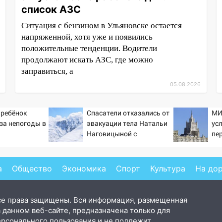
список АЗС
Ситуация с бензином в Ульяновске остается
напряженной, хотя уже и появились
положительные тенденции. Водители
продолжают искать АЗС, где можно
заправиться, а
05.08.2026
 ребёнок
Спасатели отказались от
МИ
-за непогоды в
эвакуации тела Натальи
ус
Наговицыной с
пе
семитысячника
Ук
а
Общество
Экономика
Спорт
Культура
На до
се права защищены. Вся информация, размещенная
 данном веб-сайте, предназначена только для
ерсонального пользования и не подлежит