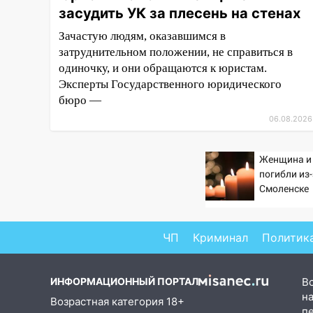
засудить УК за плесень на стенах
завели дело на агрессивную
женщину
Зачастую людям, оказавшимся в
затруднительном положении, не справиться в
15:47
На улице Радищева
одиночку, и они обращаются к юристам.
сбили курьера: крупная авария
в Ульяновске
Эксперты Государственного юридического
бюро —
15:15
Проводил до квартиры и
06.08.2026
ограбил: новый кавалер
женщины оказался
рецидивистом
Женщина и
погибли из
14:26
В Ульяновске ограничат
Смоленске
движение по улице Ефремова
14:23
67% ульяновцев готовы
ЧП
Криминал
Политик
передумать увольняться, если
им повысят зарплату
14:01
Инсценировали ДТП и
ИНФОРМАЦИОННЫЙ ПОРТАЛ
В
получили более 4,6 миллиона
на
Возрастная категория 18+
рублей: перед судом
п