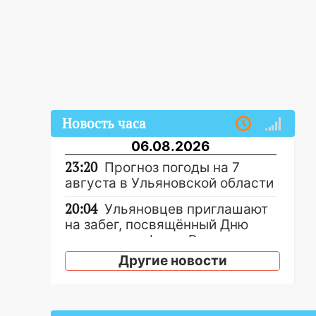
Новость часа
06.08.2026
23:20
Прогноз погоды на 7
августа в Ульяновской области
20:04
Ульяновцев приглашают
на забег, посвящённый Дню
воздушного флота России
Другие новости
19:12
В Ульяновской области
руководителя частной
компании наказали за сокрытие
прошлого своего сотрудник