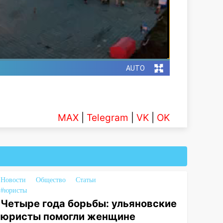
MAX
|
Telegram
|
VK
|
OK
Новости
Общество
Статьи
#юристы
Четыре года борьбы: ульяновские
юристы помогли женщине