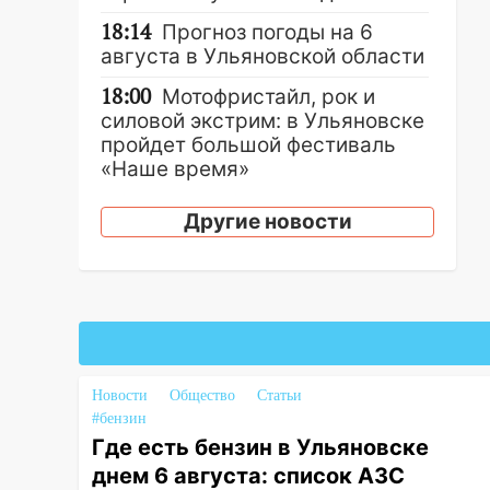
18:14
Прогноз погоды на 6
августа в Ульяновской области
18:00
Мотофристайл, рок и
силовой экстрим: в Ульяновске
пройдет большой фестиваль
«Наше время»
17:30
Где есть бензин в
Другие новости
Ульяновске 5 августа после
рабочего дня: список АЗС
17:05
«Обыск» по видеосвязи: в
Ульяновске задержали 19-
летнюю сообщницу
мошенников
Новости
Общество
Статьи
16:12
Едва не перерезал горло:
#бензин
в Вешкайме посиделки с
Где есть бензин в Ульяновске
судимым знакомым
днем 6 августа: список АЗС
закончились для женщины