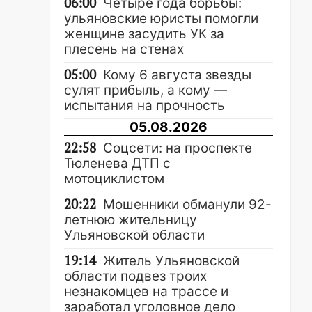
06:00
Четыре года борьбы:
ульяновские юристы помогли
женщине засудить УК за
плесень на стенах
05:00
Кому 6 августа звезды
сулят прибыль, а кому —
испытания на прочность
05.08.2026
22:58
Соцсети: на проспекте
Тюленева ДТП с
мотоциклистом
20:22
Мошенники обманули 92-
летнюю жительницу
Ульяновской области
19:14
Житель Ульяновской
области подвез троих
незнакомцев на трассе и
заработал уголовное дело