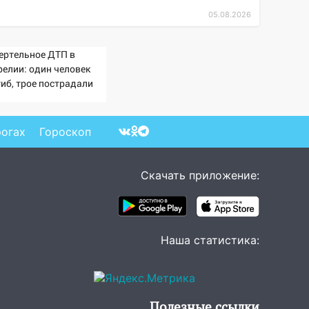
05.08.2026
ертельное ДТП в
релии: один человек
гиб, трое пострадали
ОТО)
рогах
Гороскоп
Скачать приложение:
Наша статистика:
Полезные ссылки