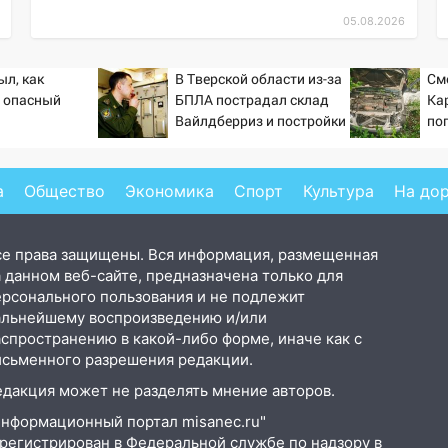
05.08.2026
ыл, как
В Тверской области из-за
См
 опасный
БПЛА пострадал склад
Ка
Вайлдберриз и постройки
по
в СНТ – Новости Твери и
(Ф
городов Тверской
области сегодня -
а
Общество
Экономика
Спорт
Культура
На до
Afanasy.biz – Тверские
новости. Новости
се права защищены. Вся информация, размещенная
 данном веб-сайте, предназначена только для
ерсонального пользования и не подлежит
альнейшему воспроизведению и/или
аспространению в какой-либо форме, иначе как с
исьменного разрешения редакции.
едакция может не разделять мнение авторов.
Информационный портал misanec.ru"
арегистрирован в Федеральной службе по надзору в