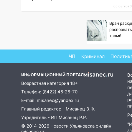
14:08
Пешеход переходил по
05.08.2026
«зебре»: подробности
серьезной аварии на
Фруктовой
Врач раскр
распознать
13:30
В Димитровграде на
тромб
улице Трудовой горело здание
13:00
Водитель без прав
ЧП
Криминал
Политик
врезался в припаркованный
автомобиль
12:37
Переезжал «зебру» на
ИНФОРМАЦИОННЫЙ ПОРТАЛ
В
велосипеде и попал под колеса
на
Возрастная категория 18+
п
12:18
Вспыхнул изнутри: в
Телефон: (8422) 46-26-70
д
Железнодорожном районе
р
E-mail: misanec@yandex.ru
горела дача
п
Главный редактор - Мисанец З.Ф.
11:33
В Засвияжье под колёса
Р
Учредитель - ИП Мисанец Р.Р.
авто попал мужчина
"
© 2014-2026 Новости Ульяновска онлайн
з
misanec.ru