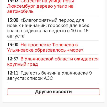
13:02
Соцсети: на улице Розы
Люксембург дерево упало на
автомобиль
13:00
«Благоприятный период для
новых начинаний: гороскоп для всех
знаков зодиака на неделю с 10 по 16
августа
13:00
На проспекте Тюленева в
Ульяновске образовалось «море»
12:57
В Ульяновской области ожидается
крупный град
12:11
Где есть бензин в Ульяновске 9
августа: список АЗС
11:55
Соцсети: светофор упал на
Другие новости
машину во время сильного ливня в
Ульяновске
11:00
В Ульяновской области люди в