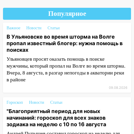
СНТ сидят без света
Популярное
10:13
Прокуратура подвела итоги
недели в Ульяновской области
Важное
Новости
Статьи
09:18
Из-за ливня заблокировано
В Ульяновске во время шторма на Волге
движение трамваев в Ульяновске
пропал известный блогер: нужна помощь в
поисках
09:15
Ураган, изнасилование ребенка,
автоподставы и атака беспилотников:
Ульяновцев просят оказать помощь в поиске
важные итоги прошедшей недели в
мужчины, который пропал на Волге во время шторма.
Ульяновской области
Вчера, 8 августа, в разгар непогоды в акватории реки
в районе
08:20
В Ульяновске восстановили
09.08.2026
трамвайную и троллейбусную
инфраструктуру после шторма.
Гороскоп
Новости
Статьи
08:19
Внимание! В Цильнинском районе
"Благоприятный период для новых
пропал 67-летний мужчина
начинаний: гороскоп для всех знаков
зодиака на неделю с 10 по 16 августа
08:11
На Ульяновск снова надвигается
непогода
Андрей Пупышев составил гороскоп на неделю для