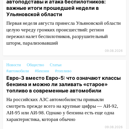
автоподставы и атака беспилотников:
ремонтируют девять мостов: один уже
важные итоги прошедшей недели в
готов, ещё два — почти завершены
Ульяновской области
17:00
«Ульяновскалипсис»: последствия
Первая неделя августа принесла Ульяновской области
урагана 8 августа
целую череду громких происшествий: регион
16:38
Прогноз погоды в Ульяновской
пережил налет беспилотников, разрушительный
области на 9 августа
шторм, парализовавший
09.08.2026
16:34
Из-за мощной непогоды в
Ульяновске отменили фестиваль «Наше
Новости
Общество
Статьи
время»
#автомобили
#бензин
#топливо
16:17
Мелекесский район первым в
Евро-3 вместо Евро-5: что означают классы
Ульяновской области намолотил более
бензина и можно ли заливать «старое»
100 тысяч тонн зерна
топливо в современные автомобили
На российских АЗС автомобилисты привыкли
15:17
В колледжи и техникумы
смотреть прежде всего на крупные цифры — АИ-92,
Ульяновской области подали более 10
тысяч заявлений
АИ-95 или АИ-98. Однако у бензина есть еще одна
характеристика, которая обычно
15:04
Фоторепортаж с улиц Ульяновска
09.08.2026