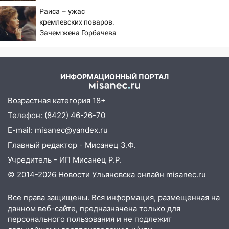
области
строящегося дома
Раиса – ужас
кремлевских поваров.
13:54
В мэрии Ульяновска рассказали,
Зачем жена Горбачева
как устраняют последствия мощного
требовала пять видов
шторма
каши каждое утро?
13:49
Стихия продолжает крушить
ИНФОРМАЦИОННЫЙ ПОРТАЛ
Ульяновск: дерево рухнуло на дом на
Орджоникидзе
Возрастная категория 18+
13:47
На Нижней Террасе мощным
Телефон: (8422) 46-26-70
ветром вырвало дерево с корнем
E-mail: misanec@yandex.ru
13:46
Сильный ветер сорвал крышу с
Главный редактор - Мисанец З.Ф.
СТО на проспекте Созидателей
Учредитель - ИП Мисанец Р.Р.
13:35
Непогода продолжает бить по
© 2014-2026 Новости Ульяновска онлайн
misanec.ru
транспорту: в Ульяновске трамвай
сошёл с рельсов
Все права защищены. Вся информация, размещенная на
данном веб-сайте, предназначена только для
13:22
Упавшие деревья перекрыли
персонального пользования и не подлежит
дороги в Ульяновске: фото