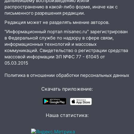
дальнейшему воспроизведению и/или
распространению в какой-либо форме, иначе как с
13:17
Непогода в Ульяновске не
письменного разрешения редакции.
закончится сегодня: сильные ливни
сохранятся 9 августа
Редакция может не разделять мнение авторов.
"Информационный портал misanec.ru" зарегистрирован
13:15
Трижды «брал в долг» без спроса:
в Федеральной службе по надзору в сфере связи,
житель Вешкаймского района похитил у
информационных технологий и массовых
знакомого 191 тысячу рублей
коммуникаций. Свидетельство о регистрации средства
13:14
Ураган оторвал светофор на
массовой информации ЭЛ №ФС 77 - 61045 от
05.03.2015
проспекте Филатова в Ульяновске
13:12
Дерево пробило крышу дома на
Политика в отношении обработки персональных данных
Новгородской в Ульяновске и рухнуло
на электрощит
Скачать приложение:
13:10
В Заволжском районе дерево
упало во дворе
Наша статистика:
13:08
Ураган ударил по Ульяновску:
сорванные крыши, поваленные деревья,
затопленные улицы и остановившиеся