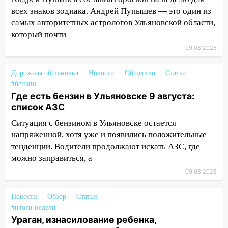
всех знаков зодиака. Андрей Пупышев — это один из
07:30
Евро-3 вместо Евро-5: что
самых авторитетных астрологов Ульяновской области,
означают классы бензина и можно ли
который почти
заливать «старое» топливо в
современные автомобили
09.08.2026
06:30
Какая погода будет в Ульяновской
Дорожная обстановка
Новости
Общество
Статьи
области днем 9 августа
#бензин
Где есть бензин в Ульяновске 9 августа:
05:05
День, когда всё может
список АЗС
измениться: гороскоп на 9 августа —
три знака получат шанс, который нельзя
Ситуация с бензином в Ульяновске остается
упустить
напряженной, хотя уже и появились положительные
08.08.2026
тенденции. Водители продолжают искать АЗС, где
можно заправиться, а
20:10
Во время урагана в Ульяновске на
Волге перевернулась лодка
09.08.2026
19:55
В Ульяновске упавшее дерево
Новости
Обзор
Статьи
заблокировало в машине двух женщин
#итоги недели
Ураган, изнасилование ребенка,
17:15
В Ульяновской области