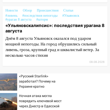
после шторма: поваленные деревья и
затопленные улицы
Новости
Обзор
Происшествия
Статьи
14:28
Ураган вырвал остановку на улице
#ливень
#последствия непогоды
#Ульяновск
#ураган 8 августа
#шторм
Деева в Заволжье
«Ульяновскалипсис»: последствия урагана 8
14:26
Жители Ульяновска сами
августа
пытаются расчистить ливнёвки, не
Днём 8 августа Ульяновск оказался под ударом
дождавшись коммунальщиков
мощной непогоды. На город обрушились сильный
14:16
Шторм продолжает ломать город:
ливень, гроза, крупный град и шквалистый ветер. За
на улице Любови Шевцовой рухнул
несколько часов стихия
светофор
08.08.2026
14:14
Студента из Ульяновска обманули
мошенники под видом преподавателя
«Русский Starlink»
заработал? Почему на
14:12
Куда жаловаться ульяновцам на
Украине кратно
упавшее дерево или затопленную улицу
увеличилась точность
после непогоды
Ночная атака могла
попаданий по объектам
повредить ключевой мост
ВСУ
13:59
В Новом городе ураганным
через Днестр в Одесской
ветром сорвало опалубку со