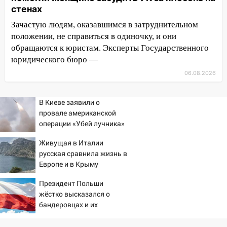
14:26
В Ульяновске ограничат движение
стенах
по улице Ефремова
Зачастую людям, оказавшимся в затруднительном
14:23
положении, не справиться в одиночку, и они
67% ульяновцев готовы
передумать увольняться, если им
обращаются к юристам. Эксперты Государственного
повысят зарплату
юридического бюро —
06.08.2026
14:01
Инсценировали ДТП и получили
более 4,6 миллиона рублей: перед
судом предстанет банда
В Киеве заявили о
автоподставщиков
провале американской
операции «Убей лучника»
13:36
В Инзе произошел крупный пожар
против России
Живущая в Италии
13:00
В суде защитили репутацию
русская сравнила жизнь в
мужчины, которого необоснованно
Европе и в Крыму
обвиняли в жестоком обращении с
животными
Президент Польши
жёстко высказался о
12:28
Миллион на «льготниках»: в
бандеровцах и их
Ульяновской области перевозчик
идеологии
провернул хитрую схему с чужими