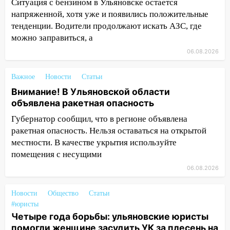
Ситуация с бензином в Ульяновске остается
«УльяновскФармации» за махинации на
напряженной, хотя уже и появились положительные
3,2 млн рублей
тенденции. Водители продолжают искать АЗС, где
можно заправиться, а
16:09
Ветераны легкой атлетики из
Ульяновска успешно выступили на
06.08.2026
Чемпионате России
Важное
Новости
Статьи
16:02
В Ульяновской области убрали
Внимание! В Ульяновской области
более 28% площадей зерновых и
объявлена ракетная опасность
зернобобовых культур
Губернатор сообщил, что в регионе объявлена
15:51
Бросила кирпич в жену брата: в
ракетная опасность. Нельзя оставаться на открытой
Ульяновской области завели дело на
местности. В качестве укрытия используйте
агрессивную женщину
помещения с несущими
15:47
На улице Радищева сбили
06.08.2026
курьера: крупная авария в Ульяновске
Новости
15:15
Общество
Статьи
Проводил до квартиры и ограбил:
#юристы
новый кавалер женщины оказался
Четыре года борьбы: ульяновские юристы
рецидивистом
помогли женщине засудить УК за плесень на