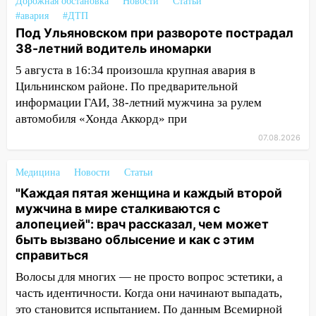
Бога в СИЗО
Дорожная обстановка
Новости
Статьи
#авария
#ДТП
09:35
В Ульяновске директора фирмы
Под Ульяновском при развороте пострадал
будут судить за неуплату налогов на 48
38-летний водитель иномарки
млн рублей
5 августа в 16:34 произошла крупная авария в
08:22
Подросток на питбайке сбил
Цильнинском районе. По предварительной
велосипедистку: пострадали двое
информации ГАИ, 38-летний мужчина за рулем
автомобиля «Хонда Аккорд» при
07:20
Жара возвращается: ожидается
07.08.2026
знойный и сухой четверг
06:00
Под Ульяновском при развороте
Медицина
Новости
Статьи
пострадал 38-летний водитель
"Каждая пятая женщина и каждый второй
иномарки
мужчина в мире сталкиваются с
05:00
алопецией": врач рассказал, чем может
«Каждая пятая женщина и каждый
быть вызвано облысение и как с этим
второй мужчина в мире сталкиваются с
справиться
алопецией»: врач рассказал, чем может
быть вызвано облысение и как с этим
Волосы для многих — не просто вопрос эстетики, а
справиться
часть идентичности. Когда они начинают выпадать,
это становится испытанием. По данным Всемирной
03:30
Гороскоп на 7 августа: пятница