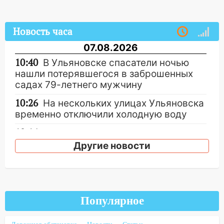
Новость часа
07.08.2026
10:40
В Ульяновске спасатели ночью
нашли потерявшегося в заброшенных
садах 79-летнего мужчину
10:26
На нескольких улицах Ульяновска
временно отключили холодную воду
10:14
В Ульяновске двоих участников
коррупционной схемы при ЦГКБ
Другие новости
отправили в колонию на 7 и 8 лет
09:52
Ночью беспилотники сбили над
соседними Татарстаном и Саратовской
областью
Популярное
09:41
Диана Шурыгина уверовала в