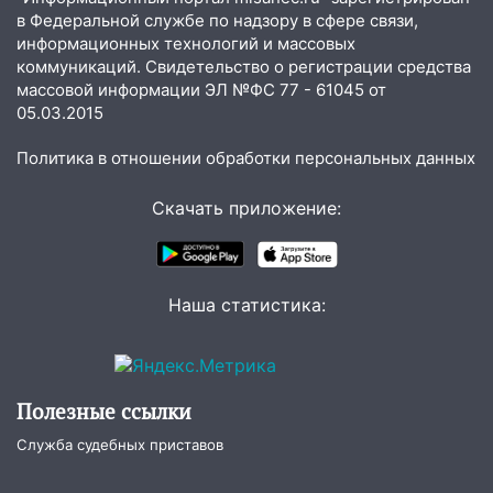
10:00
В Старомайнском районе утонул
в Федеральной службе по надзору в сфере связи,
51-летний мужчина
информационных технологий и массовых
09:50
В Ульяновске черный коршун
коммуникаций. Свидетельство о регистрации средства
массовой информации ЭЛ №ФС 77 - 61045 от
застрял в тепловозе
05.03.2015
09:44
Ульяновские спасатели помогли
юному велосипедисту на улице
Политика в отношении обработки персональных данных
Чернышевского
Скачать приложение:
08:21
В Заволжском районе украли два
велосипеда
07:18
В Ульяновск идет
Наша статистика:
тридцатиградусная жара: какая будет
погода в четверг
06:00
Четыре года борьбы: ульяновские
юристы помогли женщине засудить УК
Полезные ссылки
за плесень на стенах
Служба судебных приставов
05:00
Кому 6 августа звезды сулят
прибыль, а кому — испытания на