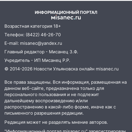
проездными
ИНФОРМАЦИОННЫЙ ПОРТАЛ
12:10
Ульяновский алиментщик накопил
120 тысяч долга
Возрастная категория 18+
11:49
Снят режим «Ракетная
Телефон: (8422) 46-26-70
опасность» на территории Ульяновской
E-mail: misanec@yandex.ru
области
Главный редактор - Мисанец З.Ф.
11:30
Кабмин РФ разрешил до 1 июля
Учредитель - ИП Мисанец Р.Р.
2027 года импорт, выпуск и обращение
© 2014-2026 Новости Ульяновска онлайн
misanec.ru
бензина Евро 2, Евро 3, Евро 4
11:12
Соцсети: на Рябикова автомобиль
Все права защищены. Вся информация, размещенная на
врезался в забор
данном веб-сайте, предназначена только для
персонального пользования и не подлежит
10:27
Где есть бензин в Ульяновске
дальнейшему воспроизведению и/или
днем 6 августа: список АЗС
распространению в какой-либо форме, иначе как с
письменного разрешения редакции.
10:16
Внимание! В Ульяновской области
объявлена ракетная опасность
Редакция может не разделять мнение авторов.
"Информационный портал misanec.ru" зарегистрирован