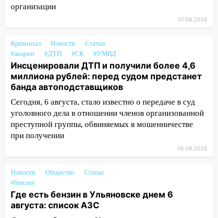
организации
принесет прилив творческой энергии и
отличные шансы исправить старые
07.08.2026
ошибки
06.08.2026
Криминал
Новости
Статьи
#аварии
#ДТП
#СК
#УМВД
23:20
Прогноз погоды на 7 августа в
Инсценировали ДТП и получили более 4,6
Ульяновской области
миллиона рублей: перед судом предстанет
банда автоподставщиков
20:04
Ульяновцев приглашают на забег,
посвящённый Дню воздушного флота
Сегодня, 6 августа, стало известно о передаче в суд
России
уголовного дела в отношении членов организованной
преступной группы, обвиняемых в мошенничестве
19:12
В Ульяновской области
при получении
руководителя частной компании
наказали за сокрытие прошлого своего
06.08.2026
сотрудник
Новости
Общество
Статьи
18:02
В Ульяновск едут звезды
#бензин
баскетбола!
Где есть бензин в Ульяновске днем 6
августа: список АЗС
17:08
Ульяновский областной суд
оставил в силе приговор руководству