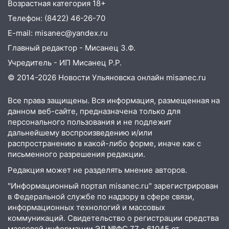
Возрастная категория 18+
Бога в СИЗО
Телефон: (8422) 46-26-70
09:35
В Ульяновске директора фирмы
E-mail: misanec@yandex.ru
будут судить за неуплату налогов на 48
Главный редактор - Мисанец З.Ф.
млн рублей
Учредитель - ИП Мисанец Р.Р.
08:22
Подросток на питбайке сбил
© 2014-2026 Новости Ульяновска онлайн
misanec.ru
велосипедистку: пострадали двое
07:20
Жара возвращается: ожидается
Все права защищены. Вся информация, размещенная на
знойный и сухой четверг
данном веб-сайте, предназначена только для
персонального пользования и не подлежит
06:00
Под Ульяновском при развороте
дальнейшему воспроизведению и/или
пострадал 38-летний водитель
распространению в какой-либо форме, иначе как с
иномарки
письменного разрешения редакции.
05:00
Редакция может не разделять мнение авторов.
«Каждая пятая женщина и каждый
второй мужчина в мире сталкиваются с
"Информационный портал misanec.ru" зарегистрирован
алопецией»: врач рассказал, чем может
в Федеральной службе по надзору в сфере связи,
быть вызвано облысение и как с этим
информационных технологий и массовых
справиться
коммуникаций. Свидетельство о регистрации средства
массовой информации ЭЛ №ФС 77 - 61045 от