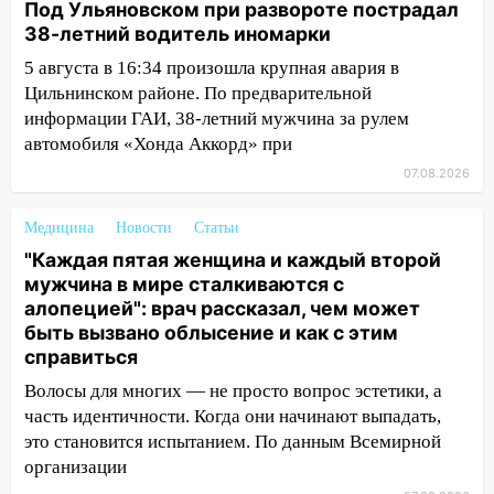
Под Ульяновском при развороте пострадал
погоды в Ульяновской области на
38-летний водитель иномарки
выходные 8-9 августа
5 августа в 16:34 произошла крупная авария в
13:30
В Ульяновске транспортные
Цильнинском районе. По предварительной
полицейские проведут акцию «Час
информации ГАИ, 38-летний мужчина за рулем
пассажира»
автомобиля «Хонда Аккорд» при
13:20
В Ульяновске за один день
07.08.2026
обокрали женщину на пляже и
подростка в сквере
Медицина
Новости
Статьи
13:01
В Димитровграде мужчина
"Каждая пятая женщина и каждый второй
выбросил из машины страйкбольную
мужчина в мире сталкиваются с
гранату: его задержали
алопецией": врач рассказал, чем может
быть вызвано облысение и как с этим
12:34
На Ульяновскую область
справиться
надвигается сильнейшая непогода: град
Волосы для многих — не просто вопрос эстетики, а
и шквал до 27 м/с
часть идентичности. Когда они начинают выпадать,
12:31
Ульяновец хотел купить иномарку
это становится испытанием. По данным Всемирной
из Европы и потерял 760 тысяч рублей
организации