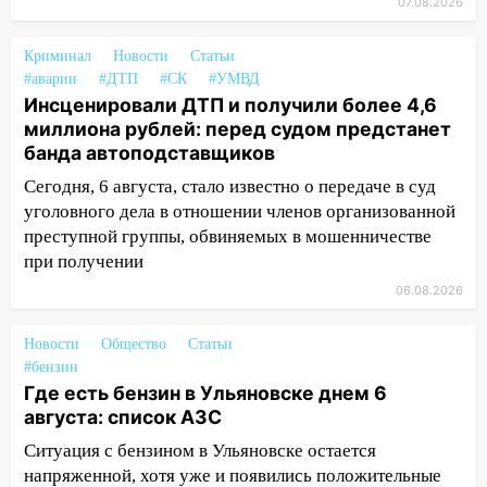
12:20
07.08.2026
В Чердаклинском районе
столкнулись «Лада» и Chevrolet:
пострадал 14-летний подросток
Криминал
Новости
Статьи
#аварии
#ДТП
#СК
#УМВД
12:00
Где есть бензин в Ульяновске 7
Инсценировали ДТП и получили более 4,6
августа: список АЗС
миллиона рублей: перед судом предстанет
банда автоподставщиков
11:50
Заснул рядом с ребёнком и
случайно задушил его: суд вынес
Сегодня, 6 августа, стало известно о передаче в суд
приговор
уголовного дела в отношении членов организованной
преступной группы, обвиняемых в мошенничестве
11:38
В Ленинском районе пожар
при получении
полностью уничтожил дачный дом и
06.08.2026
сарай
11:38
В Госдуме предложили отменить
Новости
Общество
Статьи
ЕГЭ с 2027 года
#бензин
Где есть бензин в Ульяновске днем 6
11:25
В Ульяновске ИИ будет выявлять
августа: список АЗС
нарушителей на контейнерных
площадках
Ситуация с бензином в Ульяновске остается
напряженной, хотя уже и появились положительные