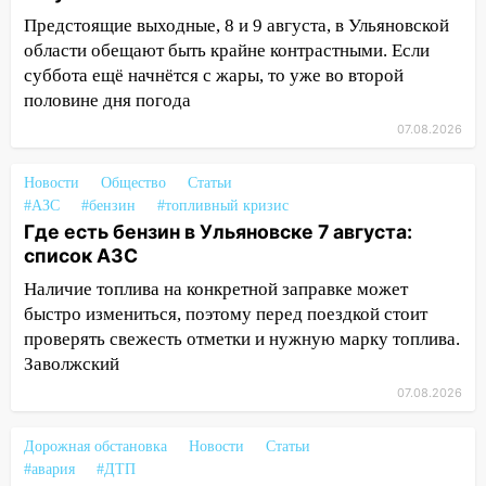
15:34
После вмешательства
Предстоящие выходные, 8 и 9 августа, в Ульяновской
прокуратуры в селах Ульяновской
области обещают быть крайне контрастными. Если
области привели в порядок детские
суббота ещё начнётся с жары, то уже во второй
площадки
половине дня погода
15:27
Прокуратура проверяет
07.08.2026
капремонт школы в селе Кивать
Новости
Общество
Статьи
15:08
В Кузоватово после прокурорской
#АЗС
#бензин
#топливный кризис
проверки обновили разметку на
Где есть бензин в Ульяновске 7 августа:
пешеходных переходах
список АЗС
14:40
На проспекте Гая в Ульяновске
Наличие топлива на конкретной заправке может
запретили остановку автомобилей на
быстро измениться, поэтому перед поездкой стоит
50-метровом участке
проверять свежесть отметки и нужную марку топлива.
14:22
В Новом городе 8 августа пройдет
Заволжский
большой фестиваль «Наше время» с
07.08.2026
мотофристайлом и концертом
«Мураками»
Дорожная обстановка
Новости
Статьи
#авария
#ДТП
14:04
Жару смоет ливнями: прогноз