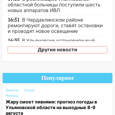
областной больницы поступили шесть
новых аппаратов ИВЛ
16:51
В Чердаклинском районе
ремонтируют дороги, ставят остановки
и проводят новое освещение
16:35
В Ульяновске установили ещё
девять бункеров для крупногабаритного
Другие новости
мусора
16:26
В Ульяновске бесплатно покажут
матч «Волги» под открытым небом
16:12
В Ульяновском госуниверситете
Популярное
разработают отечественный прибор для
цифровой ПЦР
Новости
Статьи
#погода
15:47
Ульяновцы могут вернуть деньги
Жару смоет ливнями: прогноз погоды в
за абонементы закрывшегося фитнес-
Ульяновской области на выходные 8-9
клуба «Рекорд-Fitness»
августа