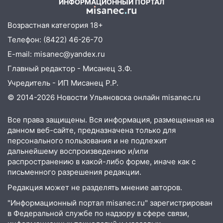
ИНФОРМАЦИОННЫЙ ПОРТАЛ
10:26
На нескольких улицах Ульяновска
временно отключили холодную воду
Возрастная категория 18+
10:14
В Ульяновске двоих участников
Телефон: (8422) 46-26-70
коррупционной схемы при ЦГКБ
E-mail: misanec@yandex.ru
отправили в колонию на 7 и 8 лет
Главный редактор - Мисанец З.Ф.
09:52
Ночью беспилотники сбили над
Учредитель - ИП Мисанец Р.Р.
соседними Татарстаном и Саратовской
© 2014-2026 Новости Ульяновска онлайн
misanec.ru
областью
09:41
Диана Шурыгина уверовала в
Все права защищены. Вся информация, размещенная на
данном веб-сайте, предназначена только для
Бога в СИЗО
персонального пользования и не подлежит
09:35
В Ульяновске директора фирмы
дальнейшему воспроизведению и/или
будут судить за неуплату налогов на 48
распространению в какой-либо форме, иначе как с
млн рублей
письменного разрешения редакции.
Редакция может не разделять мнение авторов.
08:22
Подросток на питбайке сбил
велосипедистку: пострадали двое
"Информационный портал misanec.ru" зарегистрирован
в Федеральной службе по надзору в сфере связи,
07:20
Жара возвращается: ожидается