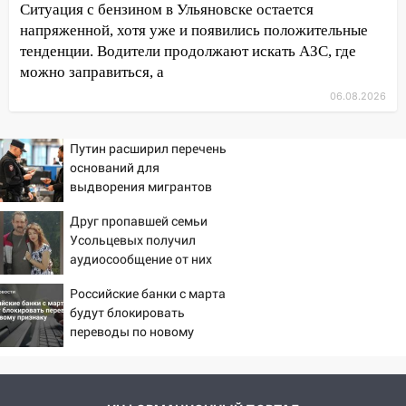
Ситуация с бензином в Ульяновске остается
11:38
В Ленинском районе пожар
напряженной, хотя уже и появились положительные
полностью уничтожил дачный дом и
тенденции. Водители продолжают искать АЗС, где
сарай
можно заправиться, а
11:38
В Госдуме предложили отменить
06.08.2026
ЕГЭ с 2027 года
11:25
Путин расширил перечень
В Ульяновске ИИ будет выявлять
оснований для
нарушителей на контейнерных
выдворения мигрантов
площадках
Друг пропавшей семьи
11:20
Ульяновская шахматистка
Усольцевых получил
Валерия Клейменова выиграла два
аудиосообщение от них
золота в составе сборной мира
Российские банки с марта
11:16
В Ульяновске открыли памятную
будут блокировать
доску декабристу Кондратию Рылееву
переводы по новому
10:40
В Ульяновске спасатели ночью
признаку
нашли потерявшегося в заброшенных
садах 79-летнего мужчину