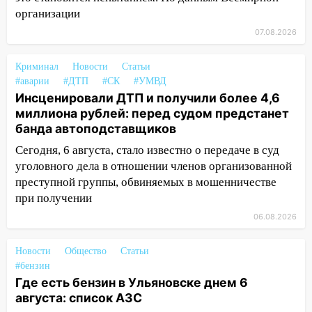
организации
13:01
В Димитровграде мужчина
07.08.2026
выбросил из машины страйкбольную
гранату: его задержали
Криминал
Новости
Статьи
12:34
На Ульяновскую область
#аварии
#ДТП
#СК
#УМВД
надвигается сильнейшая непогода: град
Инсценировали ДТП и получили более 4,6
и шквал до 27 м/с
миллиона рублей: перед судом предстанет
банда автоподставщиков
12:31
Ульяновец хотел купить иномарку
из Европы и потерял 760 тысяч рублей
Сегодня, 6 августа, стало известно о передаче в суд
уголовного дела в отношении членов организованной
12:20
В Чердаклинском районе
преступной группы, обвиняемых в мошенничестве
столкнулись «Лада» и Chevrolet:
при получении
пострадал 14-летний подросток
06.08.2026
12:00
Где есть бензин в Ульяновске 7
августа: список АЗС
Новости
Общество
Статьи
#бензин
11:50
Заснул рядом с ребёнком и
Где есть бензин в Ульяновске днем 6
случайно задушил его: суд вынес
августа: список АЗС
приговор