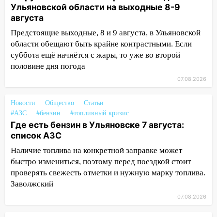
мусора
Ульяновской области на выходные 8-9
16:26
августа
В Ульяновске бесплатно покажут
матч «Волги» под открытым небом
Предстоящие выходные, 8 и 9 августа, в Ульяновской
области обещают быть крайне контрастными. Если
16:12
В Ульяновском госуниверситете
суббота ещё начнётся с жары, то уже во второй
разработают отечественный прибор для
половине дня погода
цифровой ПЦР
07.08.2026
15:47
Ульяновцы могут вернуть деньги
за абонементы закрывшегося фитнес-
Новости
Общество
Статьи
клуба «Рекорд-Fitness»
#АЗС
#бензин
#топливный кризис
15:34
Где есть бензин в Ульяновске 7 августа:
После вмешательства
список АЗС
прокуратуры в селах Ульяновской
области привели в порядок детские
Наличие топлива на конкретной заправке может
площадки
быстро измениться, поэтому перед поездкой стоит
проверять свежесть отметки и нужную марку топлива.
15:27
Прокуратура проверяет
Заволжский
капремонт школы в селе Кивать
07.08.2026
15:08
В Кузоватово после прокурорской
проверки обновили разметку на