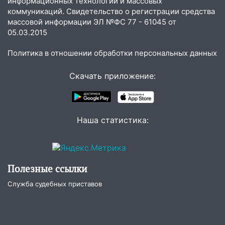
информационных технологий и массовых
знойный и сухой четверг
коммуникаций. Свидетельство о регистрации средства
массовой информации ЭЛ №ФС 77 - 61045 от
06:00
Под Ульяновском при развороте
05.03.2015
пострадал 38-летний водитель
иномарки
Политика в отношении обработки персональных данных
05:00
«Каждая пятая женщина и каждый
Скачать приложение:
второй мужчина в мире сталкиваются с
алопецией»: врач рассказал, чем может
быть вызвано облысение и как с этим
справиться
Наша статистика:
03:30
Гороскоп на 7 августа: пятница
принесет прилив творческой энергии и
отличные шансы исправить старые
ошибки
Полезные ссылки
06.08.2026
Служба судебных приставов
23:20
Прогноз погоды на 7 августа в
Ульяновской области
20:04
Ульяновцев приглашают на забег,