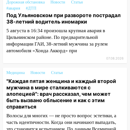
Дорожная обстановка
Новости
Статьи
пешеходных переходах
#авария
#ДТП
14:40
Под Ульяновском при развороте пострадал
На проспекте Гая в Ульяновске
38-летний водитель иномарки
запретили остановку автомобилей на
50-метровом участке
5 августа в 16:34 произошла крупная авария в
Цильнинском районе. По предварительной
14:22
В Новом городе 8 августа пройдет
информации ГАИ, 38-летний мужчина за рулем
большой фестиваль «Наше время» с
автомобиля «Хонда Аккорд» при
мотофристайлом и концертом
«Мураками»
07.08.2026
14:04
Жару смоет ливнями: прогноз
Медицина
Новости
Статьи
погоды в Ульяновской области на
"Каждая пятая женщина и каждый второй
выходные 8-9 августа
мужчина в мире сталкиваются с
13:30
В Ульяновске транспортные
алопецией": врач рассказал, чем может
полицейские проведут акцию «Час
быть вызвано облысение и как с этим
пассажира»
справиться
13:20
В Ульяновске за один день
Волосы для многих — не просто вопрос эстетики, а
обокрали женщину на пляже и
часть идентичности. Когда они начинают выпадать,
подростка в сквере
это становится испытанием. По данным Всемирной