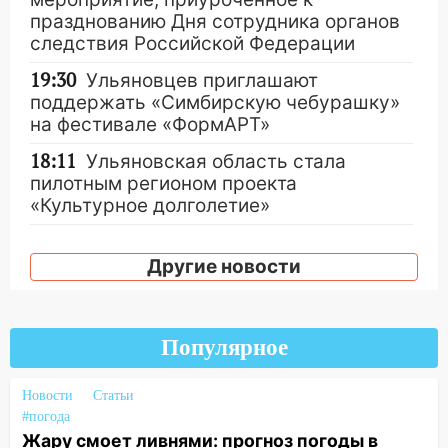
празднованию Дня сотрудника органов
следствия Российской Федерации
19:30
Ульяновцев приглашают
поддержать «Симбирскую чебурашку»
на фестивале «ФормАРТ»
18:11
Ульяновская область стала
пилотным регионом проекта
«Культурное долголетие»
17:16
В реанимацию Ульяновской
областной больницы поступили шесть
Другие новости
новых аппаратов ИВЛ
16:51
В Чердаклинском районе
ремонтируют дороги, ставят остановки
Популярное
и проводят новое освещение
Новости
Статьи
16:35
В Ульяновске установили ещё
#погода
девять бункеров для крупногабаритного
Жару смоет ливнями: прогноз погоды в