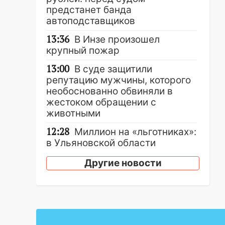
предстанет банда
автоподставщиков
13:36
В Инзе произошел
крупный пожар
13:00
В суде защитили
репутацию мужчины, которого
необоснованно обвиняли в
жестоком обращении с
животными
12:28
Миллион на «льготниках»:
в Ульяновской области
перевозчик провернул хитрую
Другие новости
схему с чужими проездными
12:10
Ульяновский алиментщик
накопил 120 тысяч долга
11:49
Снят режим «Ракетная
опасность» на территории