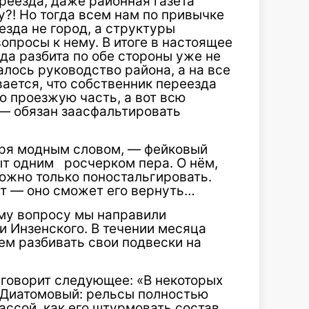
реезда, даже районная газета
у?! Но тогда всем нам по привычке
езда не город, а структуры
вопросы к нему. В итоге в настоящее
да разбита по обе стороны уже не
алось руководство района, а на все
вается, что собственник переезда
 проезжую часть, а вот всю
 — обязан заасфальтировать
воря модным словом, — фейковый
ыт одним росчерком пера. О нём,
ожно только поностальгировать.
ет — оно сможет его вернуть…
ому вопросу мы направили
 Инзенского. В течении месяца
дем разбивать свои подвески на
 говорит следующее: «В некоторых
 Диатомовый: рельсы полностью
ассой, как его штурмовать состав