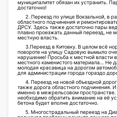
муниципалитет обязан их устранить. Па
достаточно!
2. Переезд по улице Вокзальной, в р
областного подчинения и ремонтировать
ДРСУ. Здесь также достаточно пары вед
плавно проезжать данный переезд, не м
местную власть.
3.Переезд в Китовку. В целом всё но
повороте на улицу Садовую вымыло очен
нарушение! Просьба к местной власти 
местного каменистого материала… Не да
молодая красавица на дорогом автомоб
для администрации города гораздо дор
4. Переезд на новой объездной доро
также дорога областного подчинения. И
именно в межрельсовом пространстве.
необходимо обратить внимание на её ус
бетона будет вполне достаточно.
5. Многострадальный переезд на Диа