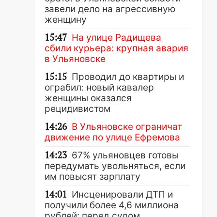
завели дело на агрессивную
женщину
15:47
На улице Радищева
сбили курьера: крупная авария
в Ульяновске
15:15
Проводил до квартиры и
ограбил: новый кавалер
женщины оказался
рецидивистом
14:26
В Ульяновске ограничат
движение по улице Ефремова
14:23
67% ульяновцев готовы
передумать увольняться, если
им повысят зарплату
14:01
Инсценировали ДТП и
получили более 4,6 миллиона
рублей: перед судом