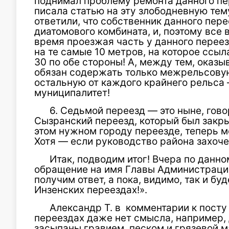
поднимал проблему ремонта данного пе
писала статью на эту злободневную тем
ответили, что собственник данного пере
диатомового комбината, и, поэтому все 
время проезжая часть у данного переез
на те самые 10 метров, на которое ссыл
30 по обе стороны! А, между тем, оказы
обязан содержать только межрельсовую
остальную от каждого крайнего рельса
муниципалитет!
6. Седьмой переезд — это ныне, го
Сызранский переезд, который был закр
этом нужном городу переезде, теперь м
Хотя — если руководство района захоч
Итак, подводим итог! Вчера по данн
обращение на имя Главы Администрации
получим ответ, а пока, видимо, так и бу
Инзенских переездах!».
Александр Т. в комментарии к посту
переездах даже нет смысла, например,
засыпаны гравием, песком и грязевой м