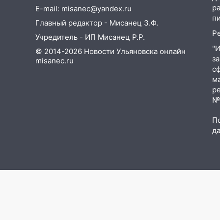
05.08.2026
р
E-mail: misanec@yandex.ru
22:58
Соцсети: на проспекте
п
Главный редактор - Мисанец З.Ф.
Тюленева ДТП с
Р
мотоциклистом
Учредитель - ИП Мисанец Р.Р.
"
© 2014-2026 Новости Ульяновска онлайн
20:22
Мошенники обманули 92-
з
misanec.ru
летнюю жительницу
с
Ульяновской области
м
р
19:14
Житель Ульяновской
№Ф
области подвез троих
незнакомцев на трассе и
П
заработал уголовное дело
д
18:14
Прогноз погоды на 6
августа в Ульяновской области
18:00
Мотофристайл, рок и
силовой экстрим: в Ульяновске
пройдет большой фестиваль
«Наше время»