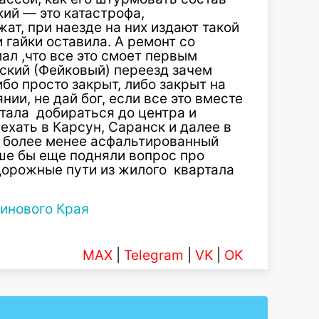
кий — это катастрофа,
ат, при наезде на них издают такой
 гайки оставила. А ремонт со
ал ,что все это смоет первым
ский (Фейковый) переезд зачем
бо просто закрыт, либо закрыт на
ии, не дай бог, если все это вместе
ртала добираться до центра и
ехать в Карсун, Саранск и далее в
д более менее асфальтированный
ше бы еще подняли вопрос про
дорожные пути из жилого квартала
инового Края
MAX
|
Telegram
|
VK
|
OK