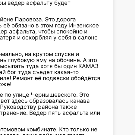
ры вёдер асфальту будет
айоне Паровоза. Это дорога
 её обязано в этом году Инзенское
ер асфальта, чтобы спокойно и
атеря и оскорбляя у себя в салоне
рмально, на крутом спуске и
ь глубокую яму на обочине. А это
высыпать туда хотя бы один КАМАЗ
й бог туда съедет какая-то
иле! Ремонт её подвески обойдётся
оже!
ге по улице Чернышевского. Это
 вот здесь образовалась канава
 Руководству района также
транение. Вёдер пять асфальта или
томовом комбинате. Кто только не