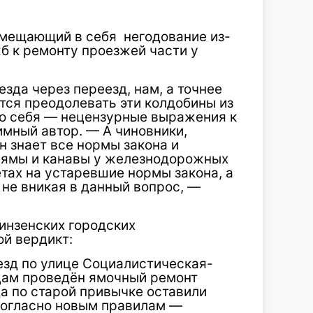
вмещающий в себя негодование из-
б к ремонту проезжей части у
зда через переезд, нам, а точнее
тся преодолевать эти колдобины из
 про себя — нецензурные выражения к
имный автор. — А чиновники,
н знает все нормы закона и
т ямы и канавы у железнодорожных
тах на устаревшие нормы закона, а
не вникая в данный вопрос, —
инзенских городских
й вердикт:
езд по улице Социалистическая-
ицам проведён ямочный ремонт
а по старой привычке оставили
 согласно новым правилам —