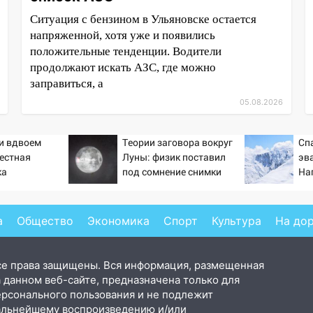
Ситуация с бензином в Ульяновске остается
напряженной, хотя уже и появились
положительные тенденции. Водители
продолжают искать АЗС, где можно
заправиться, а
05.08.2026
ти вдвоем
Теории заговора вокруг
Сп
вестная
Луны: физик поставил
эв
ка
под сомнение снимки
На
ла роман
NASA
се
 и Исаковой
а
Общество
Экономика
Спорт
Культура
На до
се права защищены. Вся информация, размещенная
 данном веб-сайте, предназначена только для
ерсонального пользования и не подлежит
альнейшему воспроизведению и/или