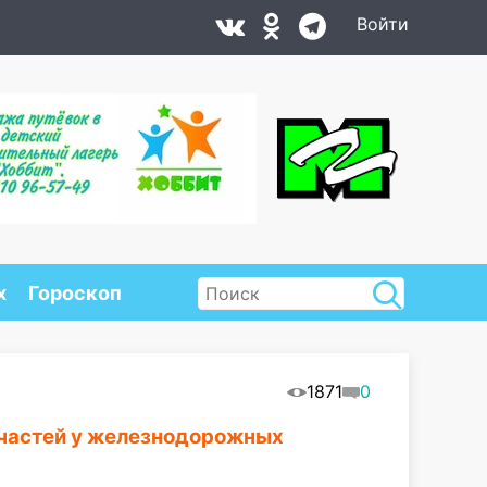
Войти
х
Гороскоп
1871
0
 частей у железнодорожных