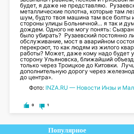
будет, я даже не представляю. Рузаевс
металлические полотна, которые там леж
шум, будто твоя машина там все болты и
стороны улицы Больничной… я так и дум
дождем. Одного не могу понять: Сызран
было убирать? Рузаевский постоянно ли
обслуживание, мост в аварийном состоян
перекроют, то как людям из жилого ква
работы? Может, даже кому надо будет у
сторону Ульяновска, ближайший объез
только через Троицкое до Китовки. Луч
дополнительную дорогу через железно
до центра».
Фото:
INZA.RU — Новости Инзы и Мал
0
1
Популярное