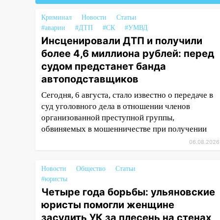
Ульяновской области
Криминал
Новости
Статьи
11:30
Кабмин РФ разрешил до 1
#аварии
#ДТП
#СК
#УМВД
июля 2027 года импорт, выпуск
Инсценировали ДТП и получили
и обращение бензина Евро 2,
более 4,6 миллиона рублей: перед
Евро 3, Евро 4
судом предстанет банда
11:12
автоподставщиков
Соцсети: на Рябикова
автомобиль врезался в забор
Сегодня, 6 августа, стало известно о передаче в
суд уголовного дела в отношении членов
10:27
Где есть бензин в
организованной преступной группы,
Ульяновске днем 6 августа:
список АЗС
обвиняемых в мошенничестве при получении
06.08.2026
10:16
Внимание! В Ульяновской
области объявлена ракетная
опасность
Новости
Общество
Статьи
#юристы
10:00
В Старомайнском районе
Четыре года борьбы: ульяновские
утонул 51-летний мужчина
юристы помогли женщине
09:50
В Ульяновске черный
засудить УК за плесень на стенах