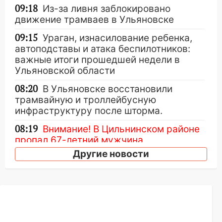
09:18
Из-за ливня заблокировано
движение трамваев в Ульяновске
09:15
Ураган, изнасилование ребенка,
автоподставы и атака беспилотников:
важные итоги прошедшей недели в
Ульяновской области
08:20
В Ульяновске восстановили
трамвайную и троллейбусную
инфраструктуру после шторма.
08:19
Внимание! В Цильнинском районе
пропал 67-летний мужчина
Другие новости
08:11
На Ульяновск снова надвигается
непогода
07:30
Евро-3 вместо Евро-5: что
означают классы бензина и можно ли
заливать «старое» топливо в
современные автомобили