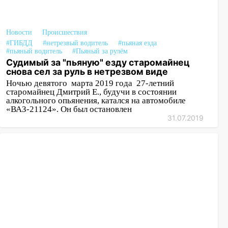
14:26
Жители Ульяновска сами
пытаются расчистить ливнёвки, не
Новости
дождавшись коммунальщиков
Происшествия
#ГИБДД
#нетрезвый водитель
#пьяная езда
14:16
#пьяный водитель
Шторм продолжает ломать город:
#Пьяный за рулём
Судимый за "пьяную" езду старомайнец
на улице Любови Шевцовой рухнул
снова сел за руль в нетрезвом виде
светофор
Ночью девятого марта 2019 года 27-летний
старомайнец Дмитрий Е., будучи в состоянии
14:14
Студента из Ульяновска обманули
алкогольного опьянения, катался на автомобиле
мошенники под видом преподавателя
«ВАЗ-21124». Он был остановлен
31.07.2019
14:12
Куда жаловаться ульяновцам на
упавшее дерево или затопленную улицу
после непогоды
13:59
В Новом городе ураганным
ветром сорвало опалубку со
строящегося дома
13:54
В мэрии Ульяновска рассказали,
как устраняют последствия мощного