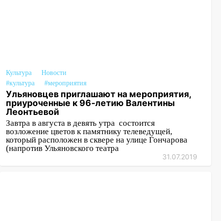
06:30
Какая погода будет в Ульяновской
области днем 9 августа
05:05
День, когда всё может
измениться: гороскоп на 9 августа —
три знака получат шанс, который нельзя
Культура
Новости
упустить
#культура
#мероприятия
08.08.2026
Ульяновцев приглашают на мероприятия,
приуроченные к 96-летию Валентины
20:10
Во время урагана в Ульяновске на
Леонтьевой
Волге перевернулась лодка
Завтра в августа в девять утра состоится
возложение цветов к памятнику телеведущей,
19:55
В Ульяновске упавшее дерево
который расположен в сквере на улице Гончарова
заблокировало в машине двух женщин
(напротив Ульяновского театра
31.07.2019
17:15
В Ульяновской области
ремонтируют девять мостов: один уже
готов, ещё два — почти завершены
17:00
«Ульяновскалипсис»: последствия
урагана 8 августа