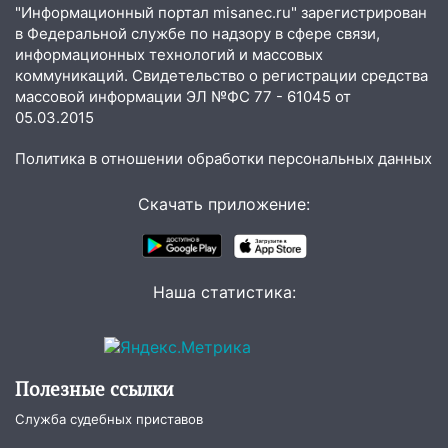
"Информационный портал misanec.ru" зарегистрирован
20:40
Ульяновские аграрии смогут
в Федеральной службе по надзору в сфере связи,
купить тракторы с отсрочкой платежа
информационных технологий и массовых
до декабря
коммуникаций. Свидетельство о регистрации средства
массовой информации ЭЛ №ФС 77 - 61045 от
19:34
В следственном управлении
05.03.2015
состоялось торжественное
мероприятие, приуроченное к
Политика в отношении обработки персональных данных
празднованию Дня сотрудника органов
следствия Российской Федерации
Скачать приложение:
19:30
Ульяновцев приглашают
поддержать «Симбирскую чебурашку»
на фестивале «ФормАРТ»
Наша статистика:
18:11
Ульяновская область стала
пилотным регионом проекта
«Культурное долголетие»
Полезные ссылки
17:23
Прогноз погоды в Ульяновской
области на 8 августа
Служба судебных приставов