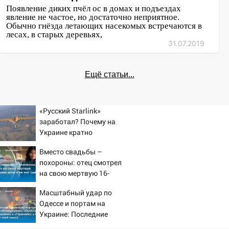
Появление диких пчёл ос в домах и подъездах
12:12
Прокуратура взяла на контроль
явление не частое, но достаточно неприятное.
ДТП с шестилетним ребёнком на улице
Обычно гнёзда летающих насекомых встречаются в
лесах, в старых деревьях,
Федерации
31.07.2019
12:01
Пьяная женщина сбила
шестилетнего ребёнка на улице
Ещё статьи...
Федерации: возбуждено уголовное дело
11:16
В Ульяновске ищут 37-летнего
мужчину, пропавшего ещё 19 июля
«Русский Starlink»
заработал? Почему на
10:30
От мотофристайла до прогулки с
Украине кратно
хаски: куда сходить в Ульяновской
увеличилась точность
области 8–9 августа
Вместо свадьбы –
попаданий по объектам
похороны: отец смотрел
ВСУ
10:11
Директора ульяновской
на свою мертвую 16-
«Нефтяной топливной компании» будут
летнюю дочь и не мог
судить за неуплату 48,4 млн рублей
Масштабный удар по
сдержать слезы
налогов
Одессе и портам на
Украине: Последние
09:28
Дети на дорогах: пострадали
новости, подробности об