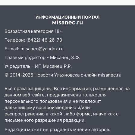
велосипедисты, мотоциклисты и
ударах России 9 августа
пешеходы. Обзор крупных аварий в
2026 года
Ульяновской области
ИНФОРМАЦИОННЫЙ ПОРТАЛ
08:30
Поджог со свечой, 16 сгоревших
Возрастная категория 18+
домов и выстрел за водку
Телефон: (8422) 46-26-70
07:50
Какая погоды будет днем 8
E-mail: misanec@yandex.ru
августа
Главный редактор - Мисанец З.Ф.
06:45
Императорский мост в
Учредитель - ИП Мисанец Р.Р.
Ульяновске останется закрытым до
утра 10 августа
© 2014-2026 Новости Ульяновска онлайн
misanec.ru
05:18
Судьба готовит сюрприз: гороскоп
Все права защищены. Вся информация, размещенная на
на 8 августа — кому повезет с
данном веб-сайте, предназначена только для
деньгами, а кого ждет неожиданная
персонального пользования и не подлежит
встреча
дальнейшему воспроизведению и/или
распространению в какой-либо форме, иначе как с
04:47
В Ульяновской области объявили
письменного разрешения редакции.
ракетную опасность: звучат сирены
Редакция может не разделять мнение авторов.
07.08.2026