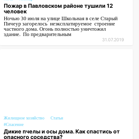
13:15
Трижды «брал в долг» без спроса:
Пожар в Павловском районе тушили 12
житель Вешкаймского района похитил у
человек
знакомого 191 тысячу рублей
Ночью 30 июля на улице Школьная в селе Старый
Пичеур загорелось неэксплатируемое строение
13:14
Ураган оторвал светофор на
частного дома. Огонь полностью уничтожил
здание. По предварительным
проспекте Филатова в Ульяновске
31.07.2019
13:12
Дерево пробило крышу дома на
Новгородской в Ульяновске и рухнуло
на электрощит
13:10
В Заволжском районе дерево
упало во дворе
13:08
Ураган ударил по Ульяновску:
сорванные крыши, поваленные деревья,
затопленные улицы и остановившиеся
трамваи
Жилищное хозяйство
Статьи
12:17
Ульяновск накрыл крупный град:
#Спасение
после ливня город снова уходит под
Дикие пчелы и осы дома. Как спастись от
воду
опасного соседства?