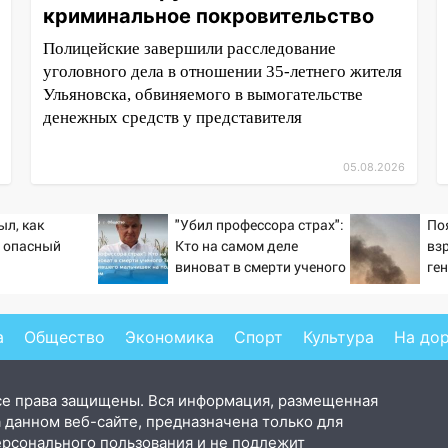
криминальное покровительство
Полицейские завершили расследование
уголовного дела в отношении 35-летнего жителя
Ульяновска, обвиняемого в вымогательстве
денежных средств у представителя
05.08.2026
ыл, как
"Убил профессора страх":
По
 опасный
Кто на самом деле
вз
виноват в смерти ученого
ге
Зезина, остановившего
«У
мальчишек на поле с
Ур
горохом
а
Общество
Экономика
Спорт
Культура
На до
се права защищены. Вся информация, размещенная
 данном веб-сайте, предназначена только для
ерсонального пользования и не подлежит