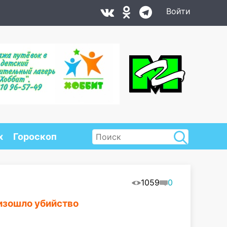
Войти
х
Гороскоп
1059
0
изошло убийство