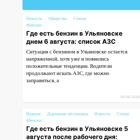
11:12
Соцсети: на Рябикова
автомобиль врезался в забор
Новости
Общество
Статьи
#бензин
10:27
Где есть бензин в
Где есть бензин в Ульяновске
Ульяновске днем 6 августа:
днем 6 августа: список АЗС
список АЗС
Ситуация с бензином в Ульяновске остается
10:16
Внимание! В Ульяновской
напряженной, хотя уже и появились
области объявлена ракетная
положительные тенденции. Водители
опасность
продолжают искать АЗС, где можно
10:00
В Старомайнском районе
заправиться, а
утонул 51-летний мужчина
09:50
В Ульяновске черный
06.08.2026
коршун застрял в тепловозе
Важное
Дорожная обстановка
Новости
Статьи
09:44
Ульяновские спасатели
#бензин
помогли юному велосипедисту
Где есть бензин в Ульяновске 5
на улице Чернышевского
августа после рабочего дня: