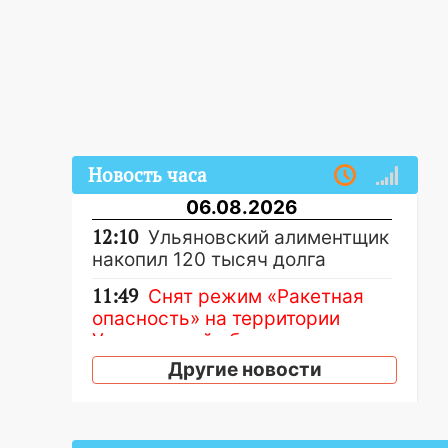
Новость часа
06.08.2026
12:10
Ульяновский алиментщик
накопил 120 тысяч долга
11:49
Снят режим «Ракетная
опасность» на территории
Ульяновской области
Другие новости
11:30
Кабмин РФ разрешил до 1
июля 2027 года импорт, выпуск
и обращение бензина Евро 2,
Евро 3, Евро 4