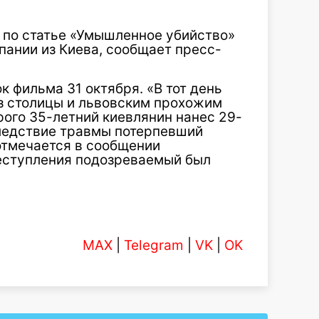
 по статье «Умышленное убийство»
пании из Киева, сообщает пресс-
 фильма 31 октября. «В тот день
з столицы и львовским прохожим
рого 35-летний киевлянин нанес 29-
ледствие травмы потерпевший
отмечается в сообщении
реступления подозреваемый был
MAX
|
Telegram
|
VK
|
OK