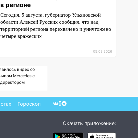
в регионе
Сегодня, 5 августа, губернатор Ульяновской
области Алексей Русских сообщил, что над
территорией региона перехвачено и уничтожено
четыре вражеских
05.08.2026
явилось видео со
рывом Mercedes с
ндиректором
ралдронзавода» на
але
рогах
Гороскоп
Скачать приложение: