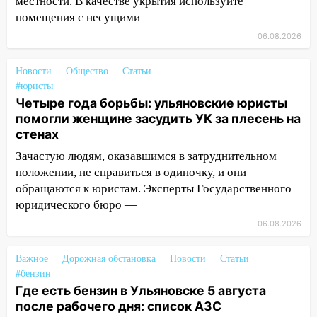
местности. В качестве укрытия используйте
10:16
Внимание! В Ульяновской области
помещения с несущими
объявлена ракетная опасность
06.08.2026
10:00
В Старомайнском районе утонул
51-летний мужчина
Новости
Общество
Статьи
#юристы
09:50
В Ульяновске черный коршун
Четыре года борьбы: ульяновские юристы
застрял в тепловозе
помогли женщине засудить УК за плесень на
стенах
09:44
Ульяновские спасатели помогли
юному велосипедисту на улице
Зачастую людям, оказавшимся в затруднительном
Чернышевского
положении, не справиться в одиночку, и они
обращаются к юристам. Эксперты Государственного
08:21
В Заволжском районе украли два
юридического бюро —
велосипеда
06.08.2026
07:18
В Ульяновск идет
тридцатиградусная жара: какая будет
Важное
Дорожная обстановка
Новости
Статьи
погода в четверг
#бензин
Где есть бензин в Ульяновске 5 августа
06:00
Четыре года борьбы: ульяновские
после рабочего дня: список АЗС
юристы помогли женщине засудить УК