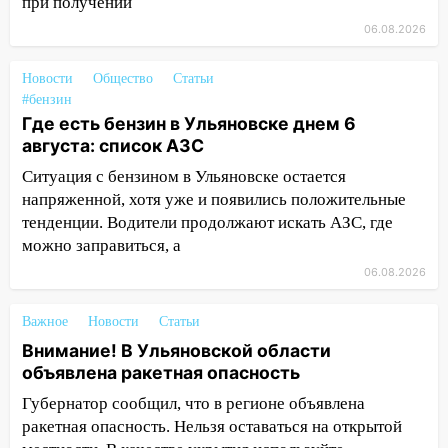
при получении
12:28
Миллион на «льготниках»: в
06.08.2026
Ульяновской области перевозчик
провернул хитрую схему с чужими
Новости
Общество
Статьи
проездными
#бензин
Где есть бензин в Ульяновске днем 6
12:10
Ульяновский алиментщик накопил
августа: список АЗС
120 тысяч долга
Ситуация с бензином в Ульяновске остается
11:49
Снят режим «Ракетная
напряженной, хотя уже и появились положительные
опасность» на территории Ульяновской
тенденции. Водители продолжают искать АЗС, где
области
можно заправиться, а
11:30
Кабмин РФ разрешил до 1 июля
06.08.2026
2027 года импорт, выпуск и обращение
бензина Евро 2, Евро 3, Евро 4
Важное
Новости
Статьи
11:12
Соцсети: на Рябикова автомобиль
Внимание! В Ульяновской области
врезался в забор
объявлена ракетная опасность
Губернатор сообщил, что в регионе объявлена
10:27
Где есть бензин в Ульяновске
ракетная опасность. Нельзя оставаться на открытой
днем 6 августа: список АЗС