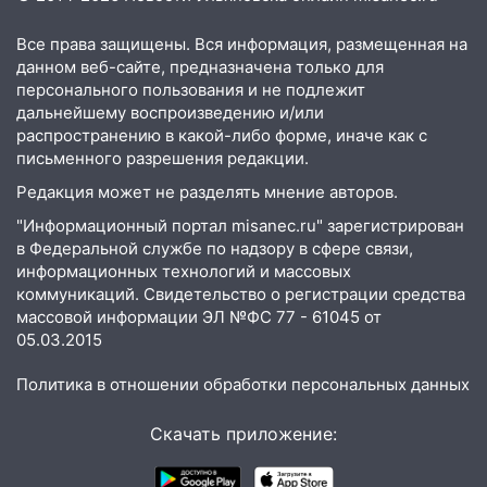
15:32
На «кольце» кроссовер сбил 18-
летнего мопедиста
Все права защищены. Вся информация, размещенная на
15:00
В Ульяновске после тройного ДТП
данном веб-сайте, предназначена только для
госпитализировали 25-летнего байкера
персонального пользования и не подлежит
дальнейшему воспроизведению и/или
14:32
На Ульяновскую область
распространению в какой-либо форме, иначе как с
надвигается жара
письменного разрешения редакции.
14:08
Редакция может не разделять мнение авторов.
Пешеход переходил по «зебре»:
подробности серьезной аварии на
"Информационный портал misanec.ru" зарегистрирован
Фруктовой
в Федеральной службе по надзору в сфере связи,
информационных технологий и массовых
13:30
В Димитровграде на улице
коммуникаций. Свидетельство о регистрации средства
Трудовой горело здание
массовой информации ЭЛ №ФС 77 - 61045 от
05.03.2015
13:00
Водитель без прав врезался в
припаркованный автомобиль
Политика в отношении обработки персональных данных
12:37
Переезжал «зебру» на
велосипеде и попал под колеса
Скачать приложение:
12:18
Вспыхнул изнутри: в