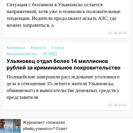
за плесень на стенах
Ситуация с бензином в Ульяновске остается
напряженной, хотя уже и появились положительные
05:00
Кому 6 августа звезды сулят
тенденции. Водители продолжают искать АЗС, где
прибыль, а кому — испытания на
можно заправиться, а
прочность
05.08.2026
05.08.2026
22:58
Соцсети: на проспекте Тюленева
Криминал
Новости
Статьи
ДТП с мотоциклистом
#мошенничество
#УМВД
Ульяновец отдал более 14 миллионов
20:22
Мошенники обманули 92-летнюю
рублей за криминальное покровительство
жительницу Ульяновской области
Полицейские завершили расследование уголовного
19:14
Житель Ульяновской области
дела в отношении 35-летнего жителя Ульяновска,
подвез троих незнакомцев на трассе и
обвиняемого в вымогательстве денежных средств у
заработал уголовное дело
представителя
18:14
Прогноз погоды на 6 августа в
05.08.2026
Ульяновской области
18:00
Мотофристайл, рок и силовой
Журналист «пожалел
экстрим: в Ульяновске пройдет
убийц ученого»? Ответ