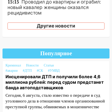
15:15
Проводил до квартиры и ограбил:
новый кавалер женщины оказался
рецидивистом
14:26
В Ульяновске ограничат движение
Другие новости
по улице Ефремова
14:23
67% ульяновцев готовы
передумать увольняться, если им
повысят зарплату
Популярное
14:01
Инсценировали ДТП и получили
более 4,6 миллиона рублей: перед
Криминал
Новости
Статьи
судом предстанет банда
#аварии
#ДТП
#СК
#УМВД
автоподставщиков
Инсценировали ДТП и получили более 4,6
миллиона рублей: перед судом предстанет
13:36
В Инзе произошел крупный пожар
банда автоподставщиков
13:00
В суде защитили репутацию
Сегодня, 6 августа, стало известно о передаче в суд
мужчины, которого необоснованно
уголовного дела в отношении членов организованной
обвиняли в жестоком обращении с
преступной группы, обвиняемых в мошенничестве
животными