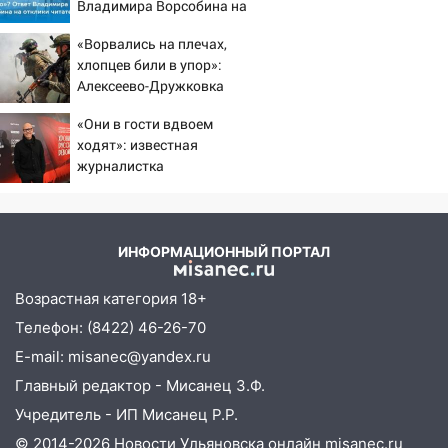
большой фестиваль «Наше время»
Владимира Ворсобина на
отклики читателей
17:30
Где есть бензин в Ульяновске 5
«Ворвались на плечах,
августа после рабочего дня: список АЗС
хлопцев били в упор»:
Алексеево-Дружковка
17:05
«Обыск» по видеосвязи: в
стала могильником для
Ульяновске задержали 19-летнюю
«Они в гости вдвоем
«птах Мадьяра»
ходят»: известная
сообщницу мошенников
журналистка
16:12
Едва не перерезал горло: в
подтвердила роман
Вешкайме посиделки с судимым
Бондарчука и Исаковой
знакомым закончились для женщины
больницей
ИНФОРМАЦИОННЫЙ ПОРТАЛ
16:06
18-летняя девушка без прав
Возрастная категория 18+
перевернулась на мопеде и попала в
Телефон: (8422) 46-26-70
больницу
E-mail: misanec@yandex.ru
15:59
Ульяновец отдал более 14
Главный редактор - Мисанец З.Ф.
миллионов рублей за криминальное
покровительство
Учредитель - ИП Мисанец Р.Р.
© 2014-2026 Новости Ульяновска онлайн
misanec.ru