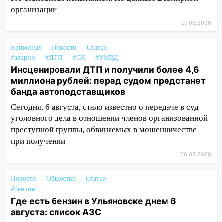
организации
12:20
В Чердаклинском районе
07.08.2026
столкнулись «Лада» и Chevrolet:
пострадал 14-летний подросток
Криминал
Новости
Статьи
12:00
Где есть бензин в Ульяновске 7
#аварии
#ДТП
#СК
#УМВД
августа: список АЗС
Инсценировали ДТП и получили более 4,6
миллиона рублей: перед судом предстанет
11:50
Заснул рядом с ребёнком и
банда автоподставщиков
случайно задушил его: суд вынес
приговор
Сегодня, 6 августа, стало известно о передаче в суд
уголовного дела в отношении членов организованной
11:38
В Ленинском районе пожар
преступной группы, обвиняемых в мошенничестве
полностью уничтожил дачный дом и
при получении
сарай
06.08.2026
11:38
В Госдуме предложили отменить
ЕГЭ с 2027 года
Новости
Общество
Статьи
#бензин
11:25
В Ульяновске ИИ будет выявлять
Где есть бензин в Ульяновске днем 6
нарушителей на контейнерных
августа: список АЗС
площадках