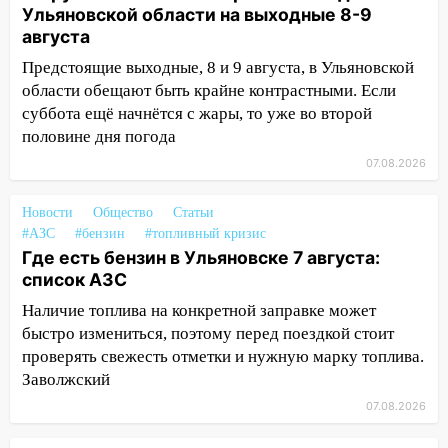
Ульяновской области на выходные 8-9
15:34
После вмешательства
августа
прокуратуры в селах Ульяновской
Предстоящие выходные, 8 и 9 августа, в Ульяновской
области привели в порядок детские
области обещают быть крайне контрастными. Если
площадки
суббота ещё начнётся с жары, то уже во второй
15:27
Прокуратура проверяет
половине дня погода
капремонт школы в селе Кивать
07.08.2026
15:08
В Кузоватово после прокурорской
Новости
Общество
Статьи
проверки обновили разметку на
#АЗС
#бензин
#топливный кризис
пешеходных переходах
Где есть бензин в Ульяновске 7 августа:
14:40
На проспекте Гая в Ульяновске
список АЗС
запретили остановку автомобилей на
Наличие топлива на конкретной заправке может
50-метровом участке
быстро измениться, поэтому перед поездкой стоит
14:22
проверять свежесть отметки и нужную марку топлива.
В Новом городе 8 августа пройдет
большой фестиваль «Наше время» с
Заволжский
мотофристайлом и концертом
07.08.2026
«Мураками»