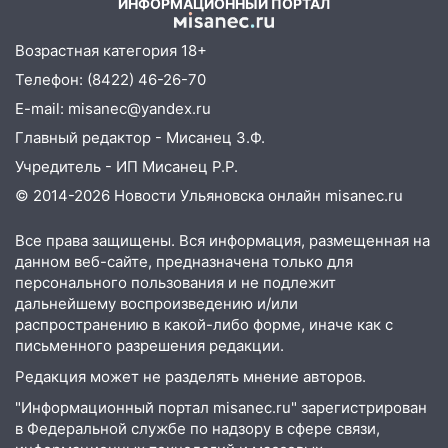
ИНФОРМАЦИОННЫЙ ПОРТАЛ
09:41
Диана Шурыгина уверовала в
Бога в СИЗО
Возрастная категория 18+
09:35
В Ульяновске директора фирмы
Телефон: (8422) 46-26-70
будут судить за неуплату налогов на 48
E-mail: misanec@yandex.ru
млн рублей
Главный редактор - Мисанец З.Ф.
08:22
Подросток на питбайке сбил
Учредитель - ИП Мисанец Р.Р.
велосипедистку: пострадали двое
© 2014-2026 Новости Ульяновска онлайн
misanec.ru
07:20
Жара возвращается: ожидается
знойный и сухой четверг
Все права защищены. Вся информация, размещенная на
данном веб-сайте, предназначена только для
06:00
Под Ульяновском при развороте
персонального пользования и не подлежит
пострадал 38-летний водитель
дальнейшему воспроизведению и/или
иномарки
распространению в какой-либо форме, иначе как с
письменного разрешения редакции.
05:00
«Каждая пятая женщина и каждый
Редакция может не разделять мнение авторов.
второй мужчина в мире сталкиваются с
алопецией»: врач рассказал, чем может
"Информационный портал misanec.ru" зарегистрирован
быть вызвано облысение и как с этим
в Федеральной службе по надзору в сфере связи,
справиться