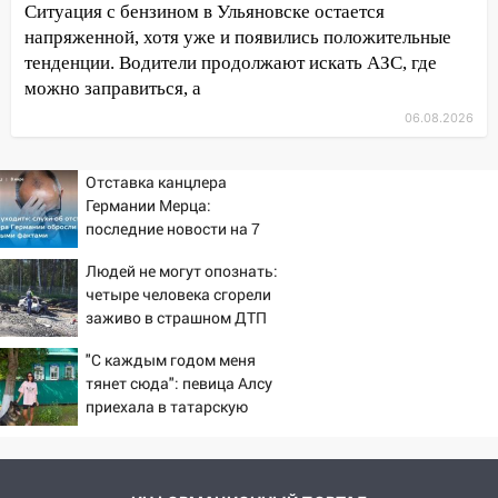
Ситуация с бензином в Ульяновске остается
11:20
Ульяновская шахматистка
напряженной, хотя уже и появились положительные
Валерия Клейменова выиграла два
тенденции. Водители продолжают искать АЗС, где
золота в составе сборной мира
можно заправиться, а
11:16
В Ульяновске открыли памятную
06.08.2026
доску декабристу Кондратию Рылееву
10:40
В Ульяновске спасатели ночью
Отставка канцлера
нашли потерявшегося в заброшенных
Германии Мерца:
садах 79-летнего мужчину
последние новости на 7
августа 2026 и прогнозы
10:26
На нескольких улицах Ульяновска
Людей не могут опознать:
временно отключили холодную воду
четыре человека сгорели
заживо в страшном ДТП
10:14
В Ульяновске двоих участников
на трассе 07/08/2026 –
коррупционной схемы при ЦГКБ
"С каждым годом меня
Новости
тянет сюда": певица Алсу
отправили в колонию на 7 и 8 лет
приехала в татарскую
09:52
Ночью беспилотники сбили над
деревню, где прошло ее
соседними Татарстаном и Саратовской
детство 07/08/2026 –
областью
Новости