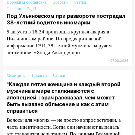
Дорожная обстановка
Новости
Статьи
14:04
Жару смоет ливнями: прогноз
#авария
#ДТП
погоды в Ульяновской области на
Под Ульяновском при развороте пострадал
выходные 8-9 августа
38-летний водитель иномарки
13:30
В Ульяновске транспортные
5 августа в 16:34 произошла крупная авария в
полицейские проведут акцию «Час
Цильнинском районе. По предварительной
пассажира»
информации ГАИ, 38-летний мужчина за рулем
13:20
В Ульяновске за один день
автомобиля «Хонда Аккорд» при
обокрали женщину на пляже и
07.08.2026
подростка в сквере
Медицина
Новости
Статьи
13:01
В Димитровграде мужчина
выбросил из машины страйкбольную
"Каждая пятая женщина и каждый второй
гранату: его задержали
мужчина в мире сталкиваются с
алопецией": врач рассказал, чем может
12:34
На Ульяновскую область
быть вызвано облысение и как с этим
надвигается сильнейшая непогода: град
справиться
и шквал до 27 м/с
Волосы для многих — не просто вопрос эстетики, а
12:31
Ульяновец хотел купить иномарку
часть идентичности. Когда они начинают выпадать,
из Европы и потерял 760 тысяч рублей
это становится испытанием. По данным Всемирной