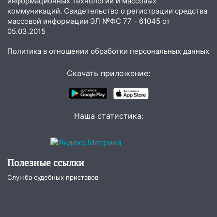
информационных технологий и массовых
коммуникаций. Свидетельство о регистрации средства
03:30
Гороскоп на 7 августа: пятница
массовой информации ЭЛ №ФС 77 - 61045 от
принесет прилив творческой энергии и
05.03.2015
отличные шансы исправить старые
ошибки
Политика в отношении обработки персональных данных
06.08.2026
Скачать приложение:
23:20
Прогноз погоды на 7 августа в
Ульяновской области
20:04
Ульяновцев приглашают на забег,
Наша статистика:
посвящённый Дню воздушного флота
России
19:12
В Ульяновской области
руководителя частной компании
Полезные ссылки
наказали за сокрытие прошлого своего
сотрудник
Служба судебных приставов
18:02
В Ульяновск едут звезды
баскетбола!