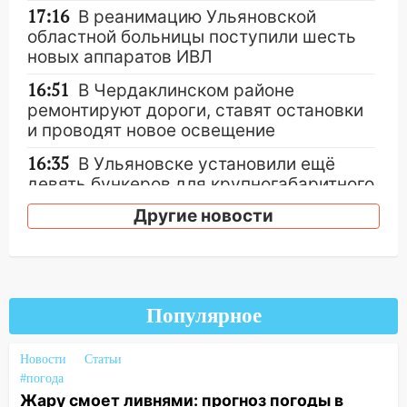
17:16
В реанимацию Ульяновской
областной больницы поступили шесть
новых аппаратов ИВЛ
16:51
В Чердаклинском районе
ремонтируют дороги, ставят остановки
и проводят новое освещение
16:35
В Ульяновске установили ещё
девять бункеров для крупногабаритного
мусора
Другие новости
16:26
В Ульяновске бесплатно покажут
матч «Волги» под открытым небом
16:12
В Ульяновском госуниверситете
разработают отечественный прибор для
Популярное
цифровой ПЦР
Новости
Статьи
15:47
Ульяновцы могут вернуть деньги
#погода
за абонементы закрывшегося фитнес-
Жару смоет ливнями: прогноз погоды в
клуба «Рекорд-Fitness»