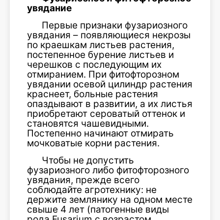
увядание
Первые признаки фузариозного
увядания – появляющиеся некрозы
по краешкам листьев растения,
постепенное бурение листьев и
черешков с последующим их
отмиранием. При фитофторозном
увядании осевой цилиндр растения
краснеет, больные растения
опаздывают в развитии, а их листья
приобретают сероватый оттенок и
становятся чашевидными.
Постепенно начинают отмирать
мочковатые корни растения.
Чтобы не допустить
фузариозного либо фитофторозного
увядания, прежде всего
соблюдайте агротехнику: не
держите землянику на одном месте
свыше 4 лет (патогенные виды
рода Fusarium с возрастом