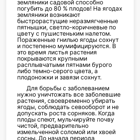
земляники садовой способно
погубить до 80 % плодов! На ягодах
земляники возникают
быстрорастущие неразмягченные
пятнышки, светло-коричневые по
цвету с пушистеньким налетом.
Пораженные гнилью ягоды сохнут
и постепенно мумифицируются. В
это время листья растения
покрываются крупными
расплывчатыми пятнами бурого
либо темно-серого цвета, а
плодоножки и завязи сохнут.
Для борьбы с заболеванием
нужно уничтожать все заболевшие
растения, своевременно убирать
ягоды, соблюдать севооборот и не
допускать роста сорняков. Когда
плоды спеют, мульчируйте почву
чистой, предварительно
измельченной соломой или хвоей
сосны. До начала периода