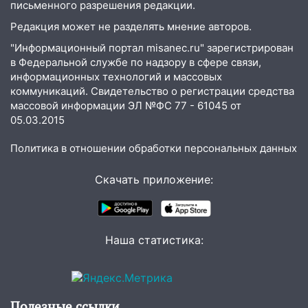
письменного разрешения редакции.
12:17
Ульяновск накрыл крупный град:
Редакция может не разделять мнение авторов.
после ливня город снова уходит под
воду
"Информационный портал misanec.ru" зарегистрирован
в Федеральной службе по надзору в сфере связи,
12:12
Прокуратура взяла на контроль
информационных технологий и массовых
ДТП с шестилетним ребёнком на улице
коммуникаций. Свидетельство о регистрации средства
Федерации
массовой информации ЭЛ №ФС 77 - 61045 от
05.03.2015
12:01
Пьяная женщина сбила
шестилетнего ребёнка на улице
Политика в отношении обработки персональных данных
Федерации: возбуждено уголовное дело
Скачать приложение:
11:16
В Ульяновске ищут 37-летнего
мужчину, пропавшего ещё 19 июля
10:30
От мотофристайла до прогулки с
Наша статистика:
хаски: куда сходить в Ульяновской
области 8–9 августа
10:11
Директора ульяновской
«Нефтяной топливной компании» будут
Полезные ссылки