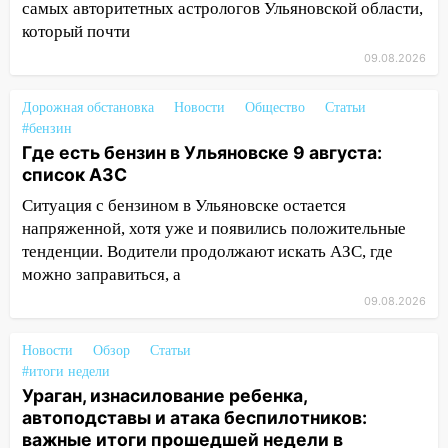
самых авторитетных астрологов Ульяновской области,
готов, ещё два — почти завершены
который почти
17:00
«Ульяновскалипсис»: последствия
09.08.2026
урагана 8 августа
16:38
Прогноз погоды в Ульяновской
Дорожная обстановка
Новости
Общество
Статьи
области на 9 августа
#бензин
Где есть бензин в Ульяновске 9 августа:
16:34
Из-за мощной непогоды в
список АЗС
Ульяновске отменили фестиваль «Наше
Ситуация с бензином в Ульяновске остается
время»
напряженной, хотя уже и появились положительные
16:17
Мелекесский район первым в
тенденции. Водители продолжают искать АЗС, где
Ульяновской области намолотил более
можно заправиться, а
100 тысяч тонн зерна
09.08.2026
15:17
В колледжи и техникумы
Ульяновской области подали более 10
Новости
Обзор
Статьи
тысяч заявлений
#итоги недели
Ураган, изнасилование ребенка,
15:04
Фоторепортаж с улиц Ульяновска
автоподставы и атака беспилотников:
после шторма: поваленные деревья и
важные итоги прошедшей недели в