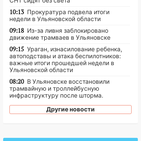
СНТ сидят без света
10:13
Прокуратура подвела итоги
недели в Ульяновской области
09:18
Из-за ливня заблокировано
движение трамваев в Ульяновске
09:15
Ураган, изнасилование ребенка,
автоподставы и атака беспилотников:
важные итоги прошедшей недели в
Ульяновской области
08:20
В Ульяновске восстановили
трамвайную и троллейбусную
инфраструктуру после шторма.
08:19
Внимание! В Цильнинском районе
Другие новости
пропал 67-летний мужчина
08:11
На Ульяновск снова надвигается
непогода