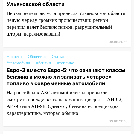
затопленные улицы
Ульяновской области
14:28
Ураган вырвал остановку на улице
Первая неделя августа принесла Ульяновской области
Деева в Заволжье
целую череду громких происшествий: регион
пережил налет беспилотников, разрушительный
14:26
Жители Ульяновска сами
шторм, парализовавший
пытаются расчистить ливнёвки, не
09.08.2026
дождавшись коммунальщиков
14:16
Шторм продолжает ломать город:
Новости
Общество
Статьи
на улице Любови Шевцовой рухнул
#автомобили
#бензин
#топливо
светофор
Евро-3 вместо Евро-5: что означают классы
бензина и можно ли заливать «старое»
14:14
Студента из Ульяновска обманули
топливо в современные автомобили
мошенники под видом преподавателя
На российских АЗС автомобилисты привыкли
14:12
Куда жаловаться ульяновцам на
смотреть прежде всего на крупные цифры — АИ-92,
упавшее дерево или затопленную улицу
АИ-95 или АИ-98. Однако у бензина есть еще одна
после непогоды
характеристика, которая обычно
13:59
В Новом городе ураганным
09.08.2026
ветром сорвало опалубку со