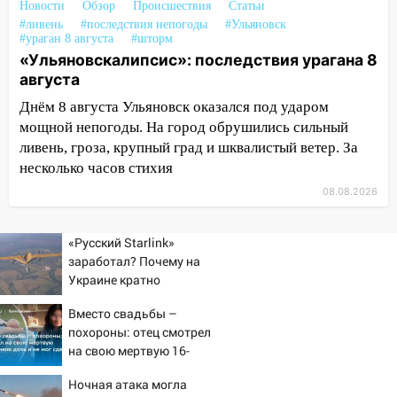
строящегося дома
Новости
Обзор
Происшествия
Статьи
#ливень
#последствия непогоды
#Ульяновск
13:54
В мэрии Ульяновска рассказали,
#ураган 8 августа
#шторм
как устраняют последствия мощного
«Ульяновскалипсис»: последствия урагана 8
шторма
августа
13:49
Стихия продолжает крушить
Днём 8 августа Ульяновск оказался под ударом
Ульяновск: дерево рухнуло на дом на
мощной непогоды. На город обрушились сильный
Орджоникидзе
ливень, гроза, крупный град и шквалистый ветер. За
несколько часов стихия
13:47
На Нижней Террасе мощным
08.08.2026
ветром вырвало дерево с корнем
13:46
Сильный ветер сорвал крышу с
«Русский Starlink»
СТО на проспекте Созидателей
заработал? Почему на
13:35
Украине кратно
Непогода продолжает бить по
увеличилась точность
транспорту: в Ульяновске трамвай
Вместо свадьбы –
попаданий по объектам
сошёл с рельсов
похороны: отец смотрел
ВСУ
на свою мертвую 16-
13:22
Упавшие деревья перекрыли
летнюю дочь и не мог
дороги в Ульяновске: фото
Ночная атака могла
сдержать слезы