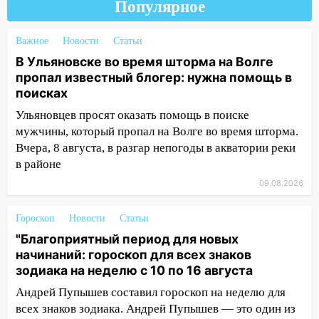
Популярное
07:30
Евро-3 вместо Евро-5: что
означают классы бензина и можно ли
заливать «старое» топливо в
Важное
Новости
Статьи
современные автомобили
В Ульяновске во время шторма на Волге
пропал известный блогер: нужна помощь в
06:30
Какая погода будет в Ульяновской
поисках
области днем 9 августа
Ульяновцев просят оказать помощь в поиске
05:05
День, когда всё может
мужчины, который пропал на Волге во время шторма.
измениться: гороскоп на 9 августа —
Вчера, 8 августа, в разгар непогоды в акватории реки
три знака получат шанс, который нельзя
в районе
упустить
09.08.2026
08.08.2026
20:10
Во время урагана в Ульяновске на
Гороскоп
Новости
Статьи
Волге перевернулась лодка
"Благоприятный период для новых
19:55
начинаний: гороскоп для всех знаков
В Ульяновске упавшее дерево
зодиака на неделю с 10 по 16 августа
заблокировало в машине двух женщин
Андрей Пупышев составил гороскоп на неделю для
17:15
В Ульяновской области
всех знаков зодиака. Андрей Пупышев — это один из
ремонтируют девять мостов: один уже