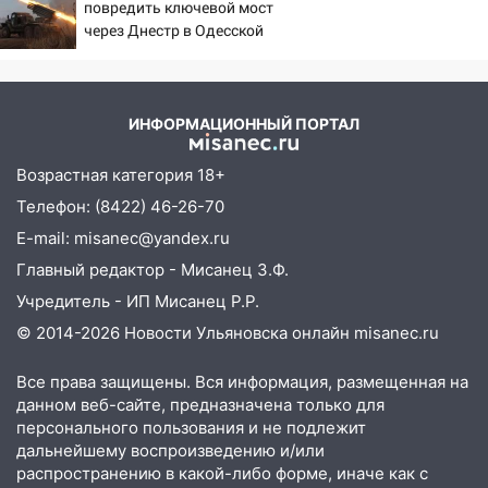
повредить ключевой мост
13:17
Непогода в Ульяновске не
через Днестр в Одесской
закончится сегодня: сильные ливни
области
сохранятся 9 августа
13:15
Трижды «брал в долг» без спроса:
житель Вешкаймского района похитил у
ИНФОРМАЦИОННЫЙ ПОРТАЛ
знакомого 191 тысячу рублей
Возрастная категория 18+
13:14
Ураган оторвал светофор на
Телефон: (8422) 46-26-70
проспекте Филатова в Ульяновске
E-mail: misanec@yandex.ru
13:12
Дерево пробило крышу дома на
Главный редактор - Мисанец З.Ф.
Новгородской в Ульяновске и рухнуло
на электрощит
Учредитель - ИП Мисанец Р.Р.
© 2014-2026 Новости Ульяновска онлайн
misanec.ru
13:10
В Заволжском районе дерево
упало во дворе
Все права защищены. Вся информация, размещенная на
13:08
Ураган ударил по Ульяновску:
данном веб-сайте, предназначена только для
сорванные крыши, поваленные деревья,
персонального пользования и не подлежит
дальнейшему воспроизведению и/или
затопленные улицы и остановившиеся
распространению в какой-либо форме, иначе как с
трамваи