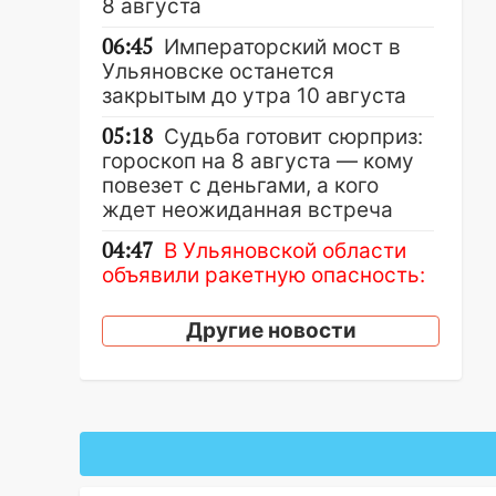
8 августа
06:45
Императорский мост в
Ульяновске останется
закрытым до утра 10 августа
05:18
Судьба готовит сюрприз:
гороскоп на 8 августа — кому
повезет с деньгами, а кого
ждет неожиданная встреча
04:47
В Ульяновской области
объявили ракетную опасность:
звучат сирены
Другие новости
07.08.2026
20:40
Ульяновские аграрии
смогут купить тракторы с
отсрочкой платежа до декабря
19:34
В следственном
управлении состоялось