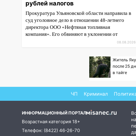
рублей налогов
больницы поступили шесть
новых аппаратов ИВЛ
Прокуратура Ульяновской области направила в
суд уголовное дело в отношении 48-летнего
16:51
В Чердаклинском районе
директора ООО «Нефтяная топливная
ремонтируют дороги, ставят
компания». Его обвиняют в уклонении от
остановки и проводят новое
освещение
08.08.2026
16:35
В Ульяновске установили
Житель Як
ещё девять бункеров для
после 25 д
крупногабаритного мусора
в тайге
16:26
В Ульяновске бесплатно
покажут матч «Волги» под
открытым небом
ЧП
Криминал
Политик
16:12
В Ульяновском
госуниверситете разработают
ИНФОРМАЦИОННЫЙ ПОРТАЛ
В
отечественный прибор для
на
Возрастная категория 18+
цифровой ПЦР
п
Телефон: (8422) 46-26-70
д
15:47
Ульяновцы могут