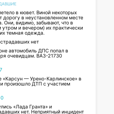
ДАВШИЕ
летело в кювет. Виной некоторых
т дорогу в неустановленном месте
 Они, видимо, забывают, что в
м утром и вечером) их практически
них темная одежда.
острадавших нет
оне автомобиль ДПС попал в
аря очевидцам. ВАЗ-21730
се «Карсун — Урено-Карлинское» в
ти произошло ДТП с участием
улись «Лада Гранта» и
адавших нет. Неприятный инцидент