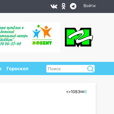
Войти
х
Гороскоп
1083
0