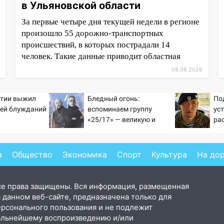
в Ульяновской области
За первые четыре дня текущей недели в регионе
произошло 55 дорожно-транспортных
происшествий, в которых пострадали 14
человек. Такие данные приводит областная
08.08.2026
утии выжил
Бледный огонь:
По
ней блужданий
вспоминаем группу
ус
«25/17» — великую и
рас
(часто) ужасную
в 
а
Общество
Экономика
Спорт
Культура
На до
се права защищены. Вся информация, размещенная
 данном веб-сайте, предназначена только для
ерсонального пользования и не подлежит
альнейшему воспроизведению и/или