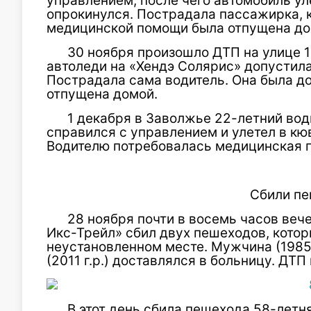
управлением, после чего автомобиль уле
опрокинулся. Пострадала пассажирка, 
медицинской помощи была отпущена до
30 ноября произошло ДТП на улице 1
автоледи на «Хендэ Солярис» допустила
Пострадала сама водитель. Она была до
отпущена домой.
1 декабря в Заволжье 22-летний вод
справился с управлением и улетел в кюв
Водителю потребовалась медицинская 
Сбили п
28 ноября почти в восемь часов веч
Икс-Трейл» сбил двух пешеходов, котор
неустановленном месте. Мужчина (1985 
(2011 г.р.) доставлялся в больницу. ДТ
В этот день сбила пешехода 58-летн