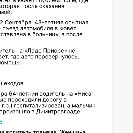
тел в кювет глубиной 1,5 м, где
которая после оказания
мой.
2 Сентября. 43-летняя опытная
 съезд автомобиля в кювет.
ставлена в больницу, а после
итель на «Ладе Приоре» не
ет, где авто перевернулось.
помощь.
ешеходов
ера 64-летний водитель на «Нисан
ые переходили дорогу в
г.р.) госпитализирован, а мальчик
П произошло в Димитровграде.
яя водитель трамвая. Женщина