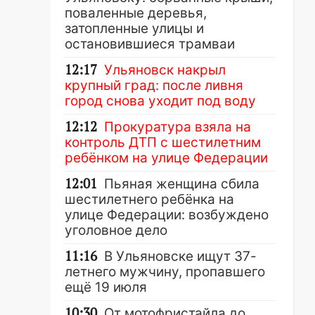
поваленные деревья,
затопленные улицы и
остановившиеся трамваи
12:17
Ульяновск накрыл
крупный град: после ливня
город снова уходит под воду
12:12
Прокуратура взяла на
контроль ДТП с шестилетним
ребёнком на улице Федерации
12:01
Пьяная женщина сбила
шестилетнего ребёнка на
улице Федерации: возбуждено
уголовное дело
11:16
В Ульяновске ищут 37-
летнего мужчину, пропавшего
ещё 19 июля
10:30
От мотофристайла до