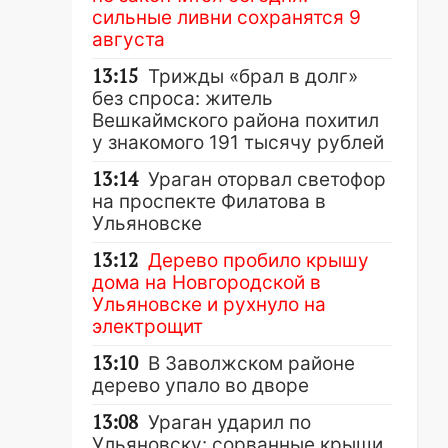
сильные ливни сохранятся 9
августа
13:15
Трижды «брал в долг»
без спроса: житель
Вешкаймского района похитил
у знакомого 191 тысячу рублей
13:14
Ураган оторвал светофор
на проспекте Филатова в
Ульяновске
13:12
Дерево пробило крышу
дома на Новгородской в
Ульяновске и рухнуло на
электрощит
13:10
В Заволжском районе
дерево упало во дворе
13:08
Ураган ударил по
Ульяновску: сорванные крыши,