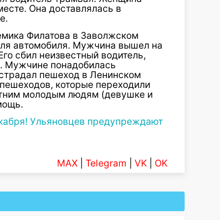
есте. Она доставлялась в
е.
демика Филатова в Заволжском
еля автомобиля. Мужчина вышел на
Его сбил неизвестный водитель,
я. Мужчине понадобилась
острадал пешеход в Ленинском
 пешеходов, которые переходили
етним молодым людям (девушке и
мощь.
екабря! Ульяновцев предупреждают
MAX
|
Telegram
|
VK
|
OK