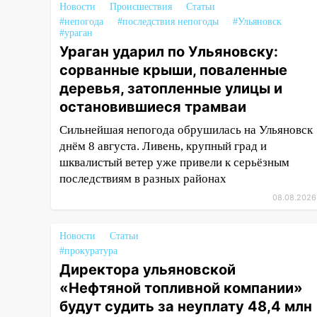
торжественное мероприятие,
Новости
Происшествия
Статьи
приуроченное к празднованию
#непогода
#последствия непогоды
#Ульяновск
#ураган
Дня сотрудника органов
Ураган ударил по Ульяновску:
следствия Российской
Федерации
сорванные крыши, поваленные
деревья, затопленные улицы и
19:30
Ульяновцев приглашают
остановившиеся трамваи
поддержать «Симбирскую
чебурашку» на фестивале
Сильнейшая непогода обрушилась на Ульяновск
«ФормАРТ»
днём 8 августа. Ливень, крупный град и
шквалистый ветер уже привели к серьёзным
18:11
Ульяновская область
последствиям в разных районах
стала пилотным регионом
проекта «Культурное
08.08.2026
долголетие»
Новости
Статьи
17:23
Прогноз погоды в
#прокуратура
Ульяновской области на 8
Директора ульяновской
августа
«Нефтяной топливной компании»
17:16
В реанимацию
будут судить за неуплату 48,4 млн
Ульяновской областной