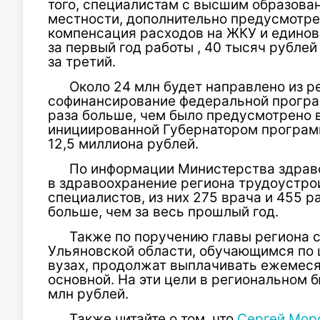
того, специалистам с высшим образова
местности, дополнительно предусмотр
компенсация расходов на ЖКУ и единов
за первый год работы , 40 тысяч рублей
за третий.
Около 24 млн будет направлено из р
софинансирование федеральной програм
раза больше, чем было предусмотрено 
инициированной Губернатором програ
12,5 миллиона рублей.
По информации Министерства здраво
в здравоохранение региона трудоустро
специалистов, из них 275 врача и 455 р
больше, чем за весь прошлый год.
Также по поручению главы региона 
Ульяновской области, обучающимся по 
вузах, продолжат выплачивать ежемеся
основной. На эти цели в региональном 
млн рублей.
Также читайте о том, что
Сергей Мор