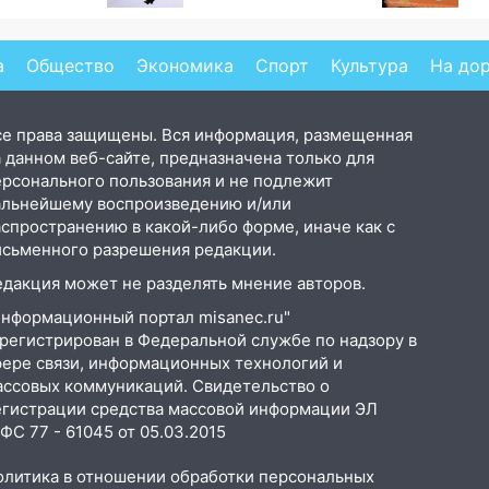
а Зеленского
а
Общество
Экономика
Спорт
Культура
На до
се права защищены. Вся информация, размещенная
 данном веб-сайте, предназначена только для
ерсонального пользования и не подлежит
альнейшему воспроизведению и/или
аспространению в какой-либо форме, иначе как с
исьменного разрешения редакции.
едакция может не разделять мнение авторов.
Информационный портал misanec.ru"
арегистрирован в Федеральной службе по надзору в
фере связи, информационных технологий и
ассовых коммуникаций. Свидетельство о
егистрации средства массовой информации ЭЛ
С 77 - 61045 от 05.03.2015
олитика в отношении обработки персональных