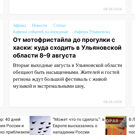
08.08.2026
Афиша
Новости
Статьи
#афиша событий на выходные
#афиша Ульяновска
От мотофристайла до прогулки с
хаски: куда сходить в Ульяновской
области 8–9 августа
Вторые выходные августа в Ульяновской области
обещают быть насыщенными. Жителей и гостей
региона ждут большой фестиваль с живой
музыкой и экстремальными шоу,
08.08.2026
р: 40 дней
"Может что-то сделать": в
В 
ия России и
Европе высказались о
че
зко приблизили
нападении России
по