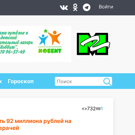
Войти
х
Гороскоп
732
1
ь 92 миллиона рублей на
врачей