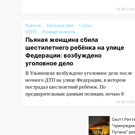
13:22
Упавшие деревья
08.08.2026
перекрыли дороги в
Ульяновске: фото
Новости
Происшествия
Статьи
13:17
Непогода в Ульяновске
#ДТП
#пьяный водитель
не закончится сегодня:
Пьяная женщина сбила
сильные ливни сохранятся 9
шестилетнего ребёнка на улице
августа
Федерации: возбуждено
13:15
Трижды «брал в долг»
уголовное дело
без спроса: житель
Вешкаймского района похитил
В Ульяновске возбуждено уголовное дело после
у знакомого 191 тысячу рублей
ночного ДТП на улице Федерации, в котором
пострадал шестилетний ребёнок. По
13:14
Ураган оторвал светофор
предварительным данным полиции, ночью 8
на проспекте Филатова в
08.08.2026
Ульяновске
13:12
Дерево пробило крышу
Скотт Ритте
дома на Новгородской в
"принужден
Ульяновске и рухнуло на
Путина" ре
электрощит