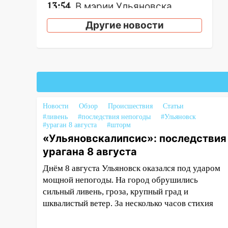
13:54
В мэрии Ульяновска
рассказали, как устраняют
Другие новости
последствия мощного шторма
13:49
Стихия продолжает
крушить Ульяновск: дерево
рухнуло на дом на
Орджоникидзе
13:47
На Нижней Террасе
Новости
Обзор
Происшествия
Статьи
мощным ветром вырвало
#ливень
#последствия непогоды
#Ульяновск
дерево с корнем
#ураган 8 августа
#шторм
«Ульяновскалипсис»: последствия
13:46
Сильный ветер сорвал
урагана 8 августа
крышу с СТО на проспекте
Созидателей
Днём 8 августа Ульяновск оказался под ударом
мощной непогоды. На город обрушились
13:35
Непогода продолжает
сильный ливень, гроза, крупный град и
бить по транспорту: в
шквалистый ветер. За несколько часов стихия
Ульяновске трамвай сошёл с
рельсов