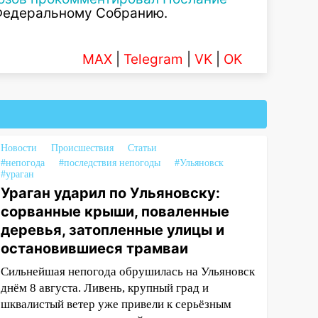
Федеральному Собранию.
MAX
|
Telegram
|
VK
|
OK
Новости
Происшествия
Статьи
#непогода
#последствия непогоды
#Ульяновск
#ураган
Ураган ударил по Ульяновску:
сорванные крыши, поваленные
деревья, затопленные улицы и
остановившиеся трамваи
Сильнейшая непогода обрушилась на Ульяновск
днём 8 августа. Ливень, крупный град и
шквалистый ветер уже привели к серьёзным