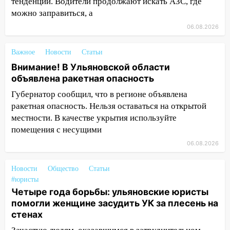
тенденции. Водители продолжают искать АЗС, где
12:10
Ульяновский алиментщик накопил
можно заправиться, а
120 тысяч долга
06.08.2026
11:49
Снят режим «Ракетная
опасность» на территории Ульяновской
Важное
Новости
Статьи
области
Внимание! В Ульяновской области
объявлена ракетная опасность
11:30
Кабмин РФ разрешил до 1 июля
2027 года импорт, выпуск и обращение
Губернатор сообщил, что в регионе объявлена
бензина Евро 2, Евро 3, Евро 4
ракетная опасность. Нельзя оставаться на открытой
местности. В качестве укрытия используйте
11:12
Соцсети: на Рябикова автомобиль
помещения с несущими
врезался в забор
06.08.2026
10:27
Где есть бензин в Ульяновске
днем 6 августа: список АЗС
Новости
Общество
Статьи
#юристы
10:16
Внимание! В Ульяновской области
Четыре года борьбы: ульяновские юристы
объявлена ракетная опасность
помогли женщине засудить УК за плесень на
10:00
В Старомайнском районе утонул
стенах
51-летний мужчина