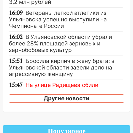
3,2 млн рублей
16:09
Ветераны легкой атлетики из
Ульяновска успешно выступили на
Чемпионате России
16:02
В Ульяновской области убрали
более 28% площадей зерновых и
зернобобовых культур
15:51
Бросила кирпич в жену брата: в
Ульяновской области завели дело на
агрессивную женщину
15:47
На улице Радищева сбили
курьера: крупная авария в Ульяновске
Другие новости
15:15
Проводил до квартиры и ограбил:
новый кавалер женщины оказался
рецидивистом
14:26
В Ульяновске ограничат движение
Популярное