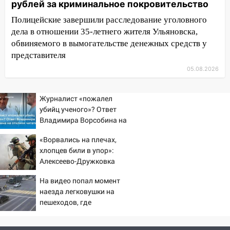
рублей за криминальное покровительство
05.08.2026
Полицейские завершили расследование уголовного
22:58
Соцсети: на проспекте Тюленева
дела в отношении 35-летнего жителя Ульяновска,
ДТП с мотоциклистом
обвиняемого в вымогательстве денежных средств у
20:22
Мошенники обманули 92-летнюю
представителя
жительницу Ульяновской области
05.08.2026
19:14
Житель Ульяновской области
подвез троих незнакомцев на трассе и
Журналист «пожалел
заработал уголовное дело
убийц ученого»? Ответ
Владимира Ворсобина на
18:14
Прогноз погоды на 6 августа в
отклики читателей
Ульяновской области
«Ворвались на плечах,
хлопцев били в упор»:
18:00
Мотофристайл, рок и силовой
Алексеево-Дружковка
экстрим: в Ульяновске пройдет
стала могильником для
большой фестиваль «Наше время»
На видео попал момент
«птах Мадьяра»
наезда легковушки на
17:30
Где есть бензин в Ульяновске 5
пешеходов, где
августа после рабочего дня: список АЗС
пострадали минимум
восемь человек
17:05
«Обыск» по видеосвязи: в