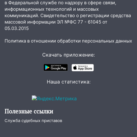
14:32
На Ульяновскую область
в Федеральной службе по надзору в сфере связи,
информационных технологий и массовых
надвигается жара
коммуникаций. Свидетельство о регистрации средства
14:08
Пешеход переходил по «зебре»:
массовой информации ЭЛ №ФС 77 - 61045 от
подробности серьезной аварии на
05.03.2015
Фруктовой
Политика в отношении обработки персональных данных
13:30
В Димитровграде на улице
Трудовой горело здание
Скачать приложение:
13:00
Водитель без прав врезался в
припаркованный автомобиль
12:37
Переезжал «зебру» на
Наша статистика:
велосипеде и попал под колеса
12:18
Вспыхнул изнутри: в
Железнодорожном районе горела дача
Полезные ссылки
11:33
В Засвияжье под колёса авто
Служба судебных приставов
попал мужчина
11:17
В Радищевском районе сгорели