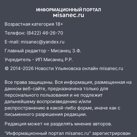
06/08/2026 – Новости
Ульяновске задержали 19-летнюю
ИНФОРМАЦИОННЫЙ ПОРТАЛ
сообщницу мошенников
16:12
Едва не перерезал горло: в
Возрастная категория 18+
Вешкайме посиделки с судимым
Телефон: (8422) 46-26-70
знакомым закончились для женщины
E-mail: misanec@yandex.ru
больницей
Главный редактор - Мисанец З.Ф.
16:06
18-летняя девушка без прав
Учредитель - ИП Мисанец Р.Р.
перевернулась на мопеде и попала в
больницу
© 2014-2026 Новости Ульяновска онлайн
misanec.ru
15:59
Ульяновец отдал более 14
Все права защищены. Вся информация, размещенная на
миллионов рублей за криминальное
данном веб-сайте, предназначена только для
покровительство
персонального пользования и не подлежит
дальнейшему воспроизведению и/или
15:32
На «кольце» кроссовер сбил 18-
распространению в какой-либо форме, иначе как с
летнего мопедиста
письменного разрешения редакции.
15:00
В Ульяновске после тройного ДТП
Редакция может не разделять мнение авторов.
госпитализировали 25-летнего байкера
"Информационный портал misanec.ru" зарегистрирован