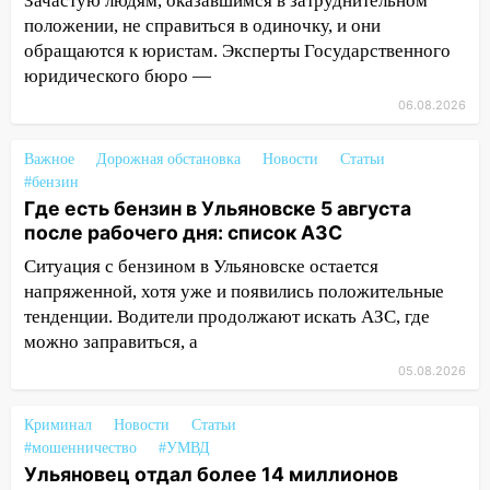
Зачастую людям, оказавшимся в затруднительном
09:50
положении, не справиться в одиночку, и они
В Ульяновске черный коршун
застрял в тепловозе
обращаются к юристам. Эксперты Государственного
юридического бюро —
09:44
Ульяновские спасатели помогли
06.08.2026
юному велосипедисту на улице
Чернышевского
Важное
Дорожная обстановка
Новости
Статьи
08:21
В Заволжском районе украли два
#бензин
велосипеда
Где есть бензин в Ульяновске 5 августа
после рабочего дня: список АЗС
07:18
В Ульяновск идет
Ситуация с бензином в Ульяновске остается
тридцатиградусная жара: какая будет
напряженной, хотя уже и появились положительные
погода в четверг
тенденции. Водители продолжают искать АЗС, где
06:00
Четыре года борьбы: ульяновские
можно заправиться, а
юристы помогли женщине засудить УК
05.08.2026
за плесень на стенах
05:00
Кому 6 августа звезды сулят
Криминал
Новости
Статьи
прибыль, а кому — испытания на
#мошенничество
#УМВД
прочность
Ульяновец отдал более 14 миллионов