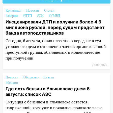
по улице Ефремова
14:23
67% ульяновцев готовы
Криминал
Новости
Статьи
передумать увольняться, если им
#аварии
#ДТП
#СК
#УМВД
повысят зарплату
Инсценировали ДТП и получили более 4,6
миллиона рублей: перед судом предстанет
14:01
Инсценировали ДТП и получили
банда автоподставщиков
более 4,6 миллиона рублей: перед
судом предстанет банда
Сегодня, 6 августа, стало известно о передаче в суд
автоподставщиков
уголовного дела в отношении членов организованной
преступной группы, обвиняемых в мошенничестве
13:36
В Инзе произошел крупный пожар
при получении
13:00
В суде защитили репутацию
06.08.2026
мужчины, которого необоснованно
обвиняли в жестоком обращении с
Новости
Общество
Статьи
животными
#бензин
Где есть бензин в Ульяновске днем 6
12:28
Миллион на «льготниках»: в
августа: список АЗС
Ульяновской области перевозчик
провернул хитрую схему с чужими
Ситуация с бензином в Ульяновске остается
проездными
напряженной, хотя уже и появились положительные