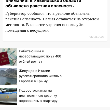
Внимание! В Ульяновской области
миллионов рублей за криминальное
объявлена ракетная опасность
покровительство
Губернатор сообщил, что в регионе объявлена
15:32
На «кольце» кроссовер сбил 18-
ракетная опасность. Нельзя оставаться на открытой
летнего мопедиста
местности. В качестве укрытия используйте
помещения с несущими
15:00
В Ульяновске после тройного ДТП
госпитализировали 25-летнего байкера
06.08.2026
14:32
На Ульяновскую область
Работающим, и
надвигается жара
неработающим: по 27 400
14:08
Пешеход переходил по «зебре»:
рублей вручат
подробности серьезной аварии на
пенсионерам в сентябре -
Живущая в Италии
Фруктовой
PrimaMedia.ru
русская сравнила жизнь в
13:30
В Димитровграде на улице
Европе и в Крыму
Трудовой горело здание
Подросток напал на
13:00
Водитель без прав врезался в
десятилетнюю девочку,
припаркованный автомобиль
ворвавшись в квартиру