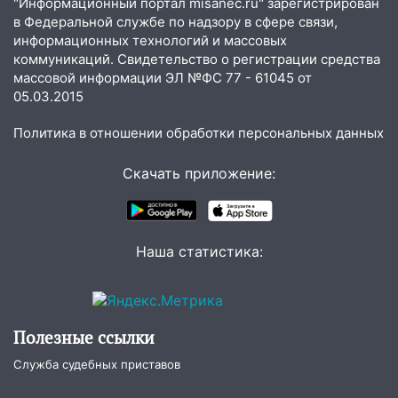
"Информационный портал misanec.ru" зарегистрирован
09:25
Вынесли приговор дебоширам,
в Федеральной службе по надзору в сфере связи,
избившим мужчину в трамвае
информационных технологий и массовых
коммуникаций. Свидетельство о регистрации средства
08:27
Ульяновская полиция получила
массовой информации ЭЛ №ФС 77 - 61045 от
один из шести уникальных автомобилей
05.03.2015
в России
Политика в отношении обработки персональных данных
07:02
Жара отступит: какой будет
погода в Ульяновске днем 5 августа
Скачать приложение:
06:10
Двое мигрантов изнасиловали 13-
летнюю девочку в центре Ульяновска
06:00
Мертвеца выкопали, посадили в
Наша статистика:
мешок и попытались утопить в Волге
05:30
Астрологи назвали самый
опасный день августа: что ждет каждый
Полезные ссылки
знак 5 августа
Служба судебных приставов
04.08.2026
23:27
Прокуратура проверяет