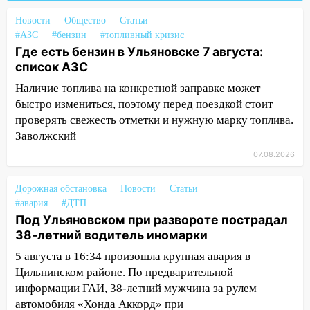
10:27
Где есть бензин в Ульяновске
Новости
Общество
Статьи
днем 6 августа: список АЗС
#АЗС
#бензин
#топливный кризис
Где есть бензин в Ульяновске 7 августа:
10:16
Внимание! В Ульяновской области
список АЗС
объявлена ракетная опасность
Наличие топлива на конкретной заправке может
10:00
В Старомайнском районе утонул
быстро измениться, поэтому перед поездкой стоит
51-летний мужчина
проверять свежесть отметки и нужную марку топлива.
Заволжский
09:50
В Ульяновске черный коршун
07.08.2026
застрял в тепловозе
09:44
Ульяновские спасатели помогли
Дорожная обстановка
Новости
Статьи
юному велосипедисту на улице
#авария
#ДТП
Чернышевского
Под Ульяновском при развороте пострадал
38-летний водитель иномарки
08:21
В Заволжском районе украли два
велосипеда
5 августа в 16:34 произошла крупная авария в
Цильнинском районе. По предварительной
07:18
В Ульяновск идет
информации ГАИ, 38-летний мужчина за рулем
тридцатиградусная жара: какая будет
автомобиля «Хонда Аккорд» при