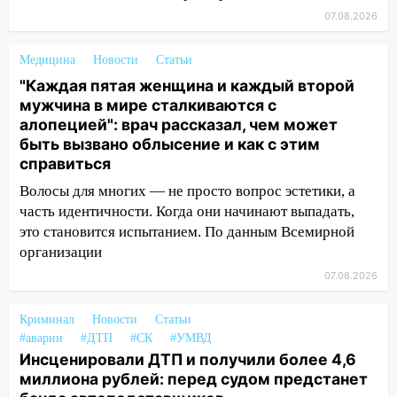
погода в четверг
07.08.2026
06:00
Четыре года борьбы: ульяновские
юристы помогли женщине засудить УК
Медицина
Новости
Статьи
за плесень на стенах
"Каждая пятая женщина и каждый второй
05:00
мужчина в мире сталкиваются с
Кому 6 августа звезды сулят
алопецией": врач рассказал, чем может
прибыль, а кому — испытания на
быть вызвано облысение и как с этим
прочность
справиться
05.08.2026
Волосы для многих — не просто вопрос эстетики, а
22:58
Соцсети: на проспекте Тюленева
часть идентичности. Когда они начинают выпадать,
ДТП с мотоциклистом
это становится испытанием. По данным Всемирной
20:22
Мошенники обманули 92-летнюю
организации
жительницу Ульяновской области
07.08.2026
19:14
Житель Ульяновской области
Криминал
подвез троих незнакомцев на трассе и
Новости
Статьи
#аварии
#ДТП
#СК
#УМВД
заработал уголовное дело
Инсценировали ДТП и получили более 4,6
18:14
Прогноз погоды на 6 августа в
миллиона рублей: перед судом предстанет
Ульяновской области