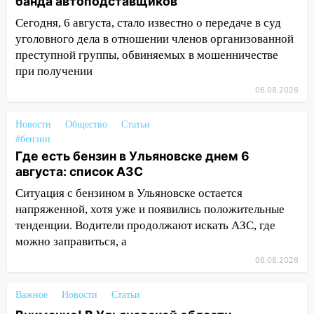
банда автоподставщиков
18:00
Сегодня, 6 августа, стало известно о передаче в суд
Мотофристайл, рок и силовой
экстрим: в Ульяновске пройдет
уголовного дела в отношении членов организованной
большой фестиваль «Наше время»
преступной группы, обвиняемых в мошенничестве
при получении
17:30
Где есть бензин в Ульяновске 5
06.08.2026
августа после рабочего дня: список АЗС
17:05
«Обыск» по видеосвязи: в
Новости
Общество
Статьи
Ульяновске задержали 19-летнюю
#бензин
сообщницу мошенников
Где есть бензин в Ульяновске днем 6
августа: список АЗС
16:12
Едва не перерезал горло: в
Ситуация с бензином в Ульяновске остается
Вешкайме посиделки с судимым
знакомым закончились для женщины
напряженной, хотя уже и появились положительные
больницей
тенденции. Водители продолжают искать АЗС, где
можно заправиться, а
16:06
18-летняя девушка без прав
06.08.2026
перевернулась на мопеде и попала в
больницу
Важное
Новости
Статьи
15:59
Ульяновец отдал более 14