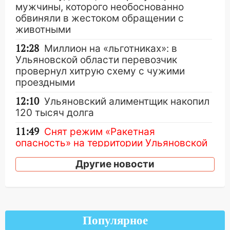
мужчины, которого необоснованно
обвиняли в жестоком обращении с
животными
12:28
Миллион на «льготниках»: в
Ульяновской области перевозчик
провернул хитрую схему с чужими
проездными
12:10
Ульяновский алиментщик накопил
120 тысяч долга
11:49
Снят режим «Ракетная
опасность» на территории Ульяновской
области
Другие новости
11:30
Кабмин РФ разрешил до 1 июля
2027 года импорт, выпуск и обращение
бензина Евро 2, Евро 3, Евро 4
11:12
Соцсети: на Рябикова автомобиль
Популярное
врезался в забор