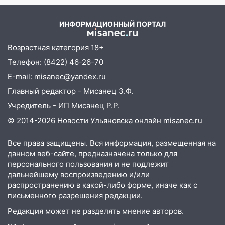
12:37
Переезжал «зебру» на
велосипеде и попал под колеса
ИНФОРМАЦИОННЫЙ ПОРТАЛ
12:18
Вспыхнул изнутри: в
Железнодорожном районе горела дача
Возрастная категория 18+
11:33
В Засвияжье под колёса авто
Телефон: (8422) 46-26-70
попал мужчина
E-mail: misanec@yandex.ru
11:17
В Радищевском районе сгорели
Главный редактор - Мисанец З.Ф.
хозяйственные постройки
Учредитель - ИП Мисанец Р.Р.
11:00
В Канадее горел жилой дом
© 2014-2026 Новости Ульяновска онлайн
misanec.ru
10:18
Губернатор Ульяновской области:
Все права защищены. Вся информация, размещенная на
уничтожено четыре беспилотника в
данном веб-сайте, предназначена только для
регионе
персонального пользования и не подлежит
дальнейшему воспроизведению и/или
10:00
В Ульяновске дотла сгорел
распространению в какой-либо форме, иначе как с
легковой автомобиль
письменного разрешения редакции.
09:39
В Ульяновске будут судить десять
Редакция может не разделять мнение авторов.
наркодилеров, снабжавших две области