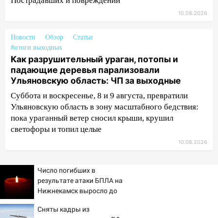
10:00
В Кузоватово ураганный ветер
Пострадавших и повреждений
повредил кровли районного дома
10.08.2026
культуры и школы
Новости
Обзор
Статьи
09:20
Момент падения дерева на
#итоги выходных
машину в Ульяновске попал на видео
Как разрушительный ураган, потопы и
09:16
Утро ульяновских водителей
падающие деревья парализовали
началось с «глухой» пробки на старом
Ульяновскую область: ЧП за выходные
мосту
Суббота и воскресенье, 8 и 9 августа, превратили
Ульяновскую область в зону масштабного бедствия:
09:10
Соцсети: на Московском шоссе в
пока ураганный ветер сносил крыши, крушил
Ульяновске произошла авария
светофоры и топил целые
08:02
В Ульяновске во время
10.08.2026
диспансеризации у 26-летнего парня
выявили онкологию
Число погибших в
07:00
Прохладная ночь и ветреный
результате атаки БПЛА на
день: прогноз погоды в Ульяновске 10
Нижнекамск выросло до
августа
13
Сняты кадры из
06:00
Как разрушительный ураган,