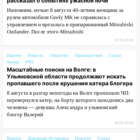
рассказал о событиях ужасной ночи
12:59
Губернатор Ульяновской области
выразил соболезнования в связи с
Напомним, ночью 8 августа 40-летняя женщина за
трагедией в Нижнекамске
рулем автомобиля Geely MK не справилась с
управлением и врезалась в припаркованный Mitsubishi
12:53
Число погибших в Нижнекамске
Outlander. После этого Mitsubishi
выросло до 13 человек, среди них есть
ребенок
10.08.2026
12:46
Масштабные поиски на Волге: в
Важное
Новости
Общество
Происшествия
Статьи
Ульяновской области продолжают
#катер
#ЧП
искать пропавшего после крушения
Масштабные поиски на Волге: в
катера блогера
Ульяновской области продолжают искать
пропавшего после крушения катера блогера
11:53
Стало известно о состоянии
девочки, которую зажало между
8 августа в разгар непогоды на Волге произошло ЧП:
автомобилем и перилами во время
перевернулся катер, на борту которого находились два
«пьяного» ДТП на Федерации
человека — девушка Александра и ульяновский
блогер Валерий
11:29
Сергей Клопков назначен
начальником управления
10.08.2026
административно-технического
контроля администрации Ульяновска
Важное
Дорожная обстановка
Новости
Статьи