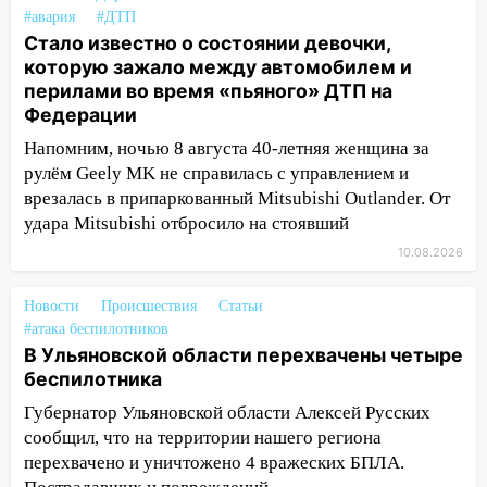
#авария
#ДТП
11:12
В Ульяновской области в огне
Стало известно о состоянии девочки,
погиб один человек
которую зажало между автомобилем и
перилами во время «пьяного» ДТП на
11:05
12 человек погибли и 39 получили
Федерации
ранения после атаки беспилотников на
Нижнекамск
Напомним, ночью 8 августа 40-летняя женщина за
рулём Geely MK не справилась с управлением и
10:51
В Ульяновской области
врезалась в припаркованный Mitsubishi Outlander. От
перехвачены четыре беспилотника
удара Mitsubishi отбросило на стоявший
10:15
Соцсети: мотоциклист врезался в
10.08.2026
«Калину» в Новом городе
Новости
Происшествия
Статьи
10:11
Во время атаки беспилотников в
#атака беспилотников
Нижнекамске погибли люди: в
В Ульяновской области перехвачены четыре
республике объявили траур
беспилотника
10:06
За выходные выпало больше
Губернатор Ульяновской области Алексей Русских
месячной нормы осадков и упало 111
сообщил, что на территории нашего региона
деревьев в Ульяновске
перехвачено и уничтожено 4 вражеских БПЛА.