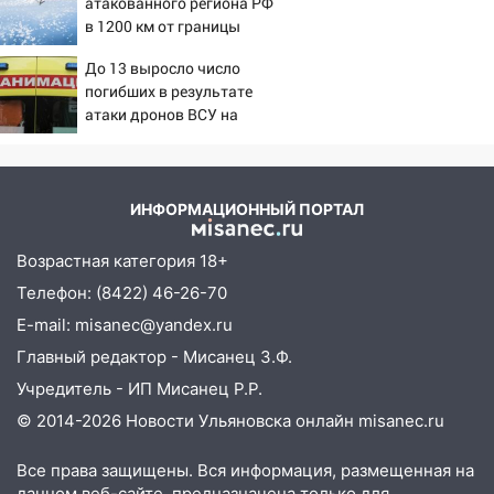
атакованного региона РФ
потопы и падающие деревья
в 1200 км от границы
парализовали Ульяновскую область: ЧП
за выходные
До 13 выросло число
погибших в результате
05:50
Пять украденных лошадей и
атаки дронов ВСУ на
смертельная драка
Нижнекамск - Новости на
Вести.ru
05:00
Боль, скованность и старение
дисков: как повседневные привычки
ИНФОРМАЦИОННЫЙ ПОРТАЛ
незаметно разрушают наш позвоночник
03:00
Возрастная категория 18+
День скрытых ловушек и
внезапных подарков судьбы: гороскоп
Телефон: (8422) 46-26-70
на 10 августа
E-mail: misanec@yandex.ru
09.08.2026
Главный редактор - Мисанец З.Ф.
21:58
В Ульяновске около «нового»
Учредитель - ИП Мисанец Р.Р.
моста утопили автомобиль «Вольво»
© 2014-2026 Новости Ульяновска онлайн
misanec.ru
20:20
Итоги 9 августа в Ульяновской
области: разгул стихии, поиски
Все права защищены. Вся информация, размещенная на
человека на Волге и транспортный
данном веб-сайте, предназначена только для