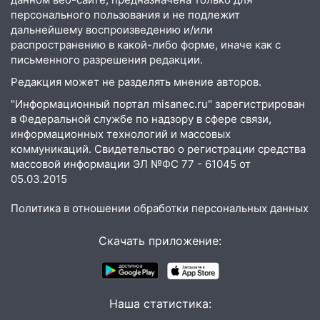
коллапс
персонального пользования и не подлежит
дальнейшему воспроизведению и/или
19:43
Из-за ураганного ветра упали
распространению в какой-либо форме, иначе как с
деревья в парке «Победы»
письменного разрешения редакции.
18:00
Редакция может не разделять мнение авторов.
Пепелище на Балтийской: в
Заволжье ульяновские спасатели
"Информационный портал misanec.ru" зарегистрирован
ликвидировали крупный пожар
в Федеральной службе по надзору в сфере связи,
информационных технологий и массовых
17:15
Прогноз погоды на 10 августа в
коммуникаций. Свидетельство о регистрации средства
Ульяновской области
массовой информации ЭЛ №ФС 77 - 61045 от
05.03.2015
16:00
В Ульяновске во время шторма на
Волге пропал известный блогер: нужна
Политика в отношении обработки персональных данных
помощь в поисках
15:28
Соцсети: на «Ауди» упало дерево
Скачать приложение:
в Новом городе
15:12
В Ульяновске выгорела кухня в
многоэтажке
Наша статистика: