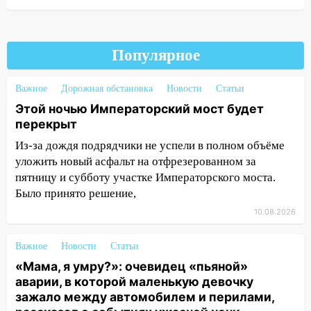
8 августа в шторм ульяновского
блогера
14:00
Этой ночью Императорский мост
Популярное
будет перекрыт
13:49
Сотрудники СУ СК России по
Важное
Дорожная обстановка
Новости
Статьи
Ульяновской области вручили ключи от
Этой ночью Императорский мост будет
квартир сиротам и детям, оставшихся
перекрыт
без попечения родителей
Из-за дождя подрядчики не успели в полном объёме
13:36
«Мама, я умру?»: очевидец
уложить новый асфальт на отфрезерованном за
«пьяной» аварии, в которой маленькую
пятницу и субботу участке Императорского моста.
девочку зажало между автомобилем и
Было принято решение,
перилами, рассказал о событиях
10.08.2026
ужасной ночи
13:05
17-летний парень находился за
Важное
Новости
Статьи
рулем мотоцикла во время ДТП в Новом
«Мама, я умру?»: очевидец «пьяной»
городе: в ГАИ прокомментировали
аварии, в которой маленькую девочку
сегодняшнюю аварию
зажало между автомобилем и перилами,