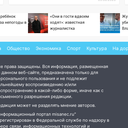
 ребёнок
«Они в гости вдвоем
Жу
-за непогоды в
ходят»: известная
уб
журналистка
Вл
подтвердила роман
от
Бондарчука и Исаковой
а
Общество
Экономика
Спорт
Культура
На до
се права защищены. Вся информация, размещенная
 данном веб-сайте, предназначена только для
ерсонального пользования и не подлежит
альнейшему воспроизведению и/или
аспространению в какой-либо форме, иначе как с
исьменного разрешения редакции.
едакция может не разделять мнение авторов.
Информационный портал misanec.ru"
арегистрирован в Федеральной службе по надзору в
фере связи, информационных технологий и