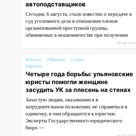
автоподставщиков
завели дело на агрессивную
женщину
Сегодня, 6 августа, стало известно о передаче в
суд уголовного дела в отношении членов
15:47
На улице Радищева
организованной преступной группы,
сбили курьера: крупная авария
обвиняемых в мошенничестве при получении
в Ульяновске
06.08.2026
15:15
Проводил до квартиры и
ограбил: новый кавалер
Новости
Общество
Статьи
женщины оказался
#юристы
рецидивистом
Четыре года борьбы: ульяновские
14:26
В Ульяновске ограничат
юристы помогли женщине
движение по улице Ефремова
засудить УК за плесень на стенах
14:23
67% ульяновцев готовы
Зачастую людям, оказавшимся в
передумать увольняться, если
затруднительном положении, не справиться в
им повысят зарплату
одиночку, и они обращаются к юристам.
Эксперты Государственного юридического
14:01
Инсценировали ДТП и
бюро —
получили более 4,6 миллиона
рублей: перед судом
06.08.2026