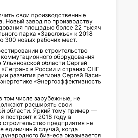
ичить свои производственные
а. Новый завод по производству
дования площадью более 22 тысяч
льного парка «Заволжье» к 2018
о 300 новых рабочих мест.
естировании в строительство
о коммутационного оборудования
р Ульяновской области Сергей
 «Легран» в России и странах СНГ
ции развития региона Сергей Васин
 энергетике «Энергоэффективность
в том числе зарубежные, не
одолжают расширять свои
ой области. Яркий тому пример —
я построит к 2018 году в
в строительство предприятия не
не единичный случай, когда
дународного бизнеса оказывается