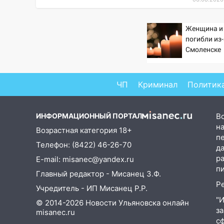
предстанет банда
автоподставщиков
Женщина и
13:36
В Инзе произошел
погибли из
крупный пожар
Смоленске
13:00
В суде защитили
репутацию мужчины, которого
ЧП
Криминал
Политик
необоснованно обвиняли в
жестоком обращении с
животными
ИНФОРМАЦИОННЫЙ ПОРТАЛ
В
на
12:28
Возрастная категория 18+
Миллион на «льготниках»:
п
в Ульяновской области
Телефон: (8422) 46-26-70
д
перевозчик провернул хитрую
р
E-mail: misanec@yandex.ru
схему с чужими проездными
п
Главный редактор - Мисанец З.Ф.
12:10
Ульяновский алиментщик
Р
Учредитель - ИП Мисанец Р.Р.
накопил 120 тысяч долга
"
© 2014-2026 Новости Ульяновска онлайн
з
11:49
Снят режим «Ракетная
misanec.ru
с
опасность» на территории