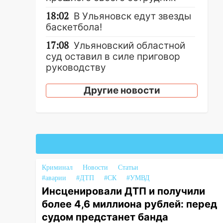
18:02
В Ульяновск едут звезды
баскетбола!
17:08
Ульяновский областной
суд оставил в силе приговор
руководству
«УльяновскФармации» за
махинации на 3,2 млн рублей
Другие новости
16:09
Ветераны легкой
атлетики из Ульяновска
успешно выступили на
Чемпионате России
16:02
В Ульяновской области
Криминал
Новости
Статьи
убрали более 28% площадей
#аварии
#ДТП
#СК
#УМВД
зерновых и зернобобовых
Инсценировали ДТП и получили
культур
более 4,6 миллиона рублей: перед
15:51
Бросила кирпич в жену
судом предстанет банда
брата: в Ульяновской области