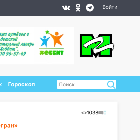
Войти
х
Гороскоп
1038
0
егран»