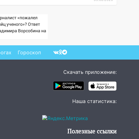
рналист «пожалел
ийц ученого»? Ответ
адимира Ворсобина на
клики читателей
рогах
Гороскоп
Скачать приложение:
Наша статистика:
Полезные ссылки