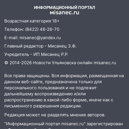
11:38
В Ленинском районе пожар
полностью уничтожил дачный дом и
ИНФОРМАЦИОННЫЙ ПОРТАЛ
сарай
Возрастная категория 18+
11:38
В Госдуме предложили отменить
Телефон: (8422) 46-26-70
ЕГЭ с 2027 года
E-mail: misanec@yandex.ru
11:25
В Ульяновске ИИ будет выявлять
Главный редактор - Мисанец З.Ф.
нарушителей на контейнерных
площадках
Учредитель - ИП Мисанец Р.Р.
© 2014-2026 Новости Ульяновска онлайн
misanec.ru
11:20
Ульяновская шахматистка
Валерия Клейменова выиграла два
Все права защищены. Вся информация, размещенная на
золота в составе сборной мира
данном веб-сайте, предназначена только для
11:16
В Ульяновске открыли памятную
персонального пользования и не подлежит
доску декабристу Кондратию Рылееву
дальнейшему воспроизведению и/или
распространению в какой-либо форме, иначе как с
10:40
В Ульяновске спасатели ночью
письменного разрешения редакции.
нашли потерявшегося в заброшенных
Редакция может не разделять мнение авторов.
садах 79-летнего мужчину
"Информационный портал misanec.ru" зарегистрирован
10:26
На нескольких улицах Ульяновска