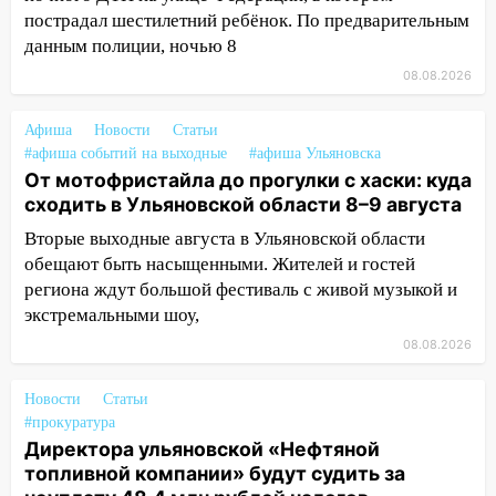
пострадал шестилетний ребёнок. По предварительным
14:40
На проспекте Гая в Ульяновске
данным полиции, ночью 8
запретили остановку автомобилей на
08.08.2026
50-метровом участке
14:22
В Новом городе 8 августа пройдет
Афиша
Новости
Статьи
большой фестиваль «Наше время» с
#афиша событий на выходные
#афиша Ульяновска
мотофристайлом и концертом
От мотофристайла до прогулки с хаски: куда
«Мураками»
сходить в Ульяновской области 8–9 августа
14:04
Жару смоет ливнями: прогноз
Вторые выходные августа в Ульяновской области
погоды в Ульяновской области на
обещают быть насыщенными. Жителей и гостей
выходные 8-9 августа
региона ждут большой фестиваль с живой музыкой и
экстремальными шоу,
13:30
В Ульяновске транспортные
08.08.2026
полицейские проведут акцию «Час
пассажира»
Новости
Статьи
13:20
В Ульяновске за один день
#прокуратура
обокрали женщину на пляже и
Директора ульяновской «Нефтяной
подростка в сквере
топливной компании» будут судить за