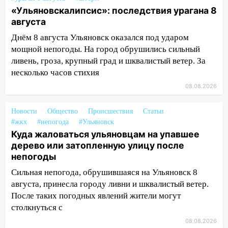
поддержать «Симбирскую чебурашку»
«Ульяновскалипсис»: последствия урагана 8
на фестивале «ФормАРТ»
августа
Днём 8 августа Ульяновск оказался под ударом
18:11
Ульяновская область стала
мощной непогоды. На город обрушились сильный
пилотным регионом проекта
ливень, гроза, крупный град и шквалистый ветер. За
«Культурное долголетие»
несколько часов стихия
17:23
Прогноз погоды в Ульяновской
08.08.2026
области на 8 августа
17:16
В реанимацию Ульяновской
Новости
Общество
Происшествия
Статьи
областной больницы поступили шесть
#жкх
#непогода
#Ульяновск
новых аппаратов ИВЛ
Куда жаловаться ульяновцам на упавшее
дерево или затопленную улицу после
16:51
В Чердаклинском районе
непогоды
ремонтируют дороги, ставят остановки
Сильная непогода, обрушившаяся на Ульяновск 8
и проводят новое освещение
августа, принесла городу ливни и шквалистый ветер.
16:35
В Ульяновске установили ещё
После таких погодных явлений жители могут
девять бункеров для крупногабаритного
столкнуться с
мусора
08.08.2026