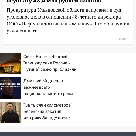
неуплату 48,4 млн рублей налогов
13:01
В Димитровграде мужчина
выбросил из машины страйкбольную
Прокуратура Ульяновской области направила в суд
гранату: его задержали
уголовное дело в отношении 48-летнего директора
ООО «Нефтяная топливная компания». Его обвиняют в
12:34
На Ульяновскую область
уклонении от
надвигается сильнейшая непогода: град
08.08.2026
и шквал до 27 м/с
12:31
Ульяновец хотел купить иномарку
Скотт Риттер: 40 дней
из Европы и потерял 760 тысяч рублей
"принуждения России и
12:20
Путина" резко приблизили
В Чердаклинском районе
крах режима Зеленского
столкнулись «Лада» и Chevrolet:
Дмитрий Медведев:
пострадал 14-летний подросток
важнее всего
12:00
национальные интересы
Где есть бензин в Ульяновске 7
России
августа: список АЗС
"За тысячи километров":
11:50
Зеленский закатил
Заснул рядом с ребёнком и
истерику Западу после
случайно задушил его: суд вынес
ночного удара
приговор