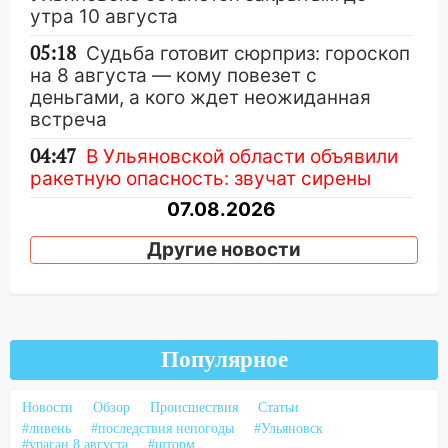
утра 10 августа
05:18
Судьба готовит сюрприз: гороскоп
на 8 августа — кому повезет с
деньгами, а кого ждет неожиданная
встреча
04:47
В Ульяновской области объявили
ракетную опасность: звучат сирены
07.08.2026
20:40
Ульяновские аграрии смогут
Другие новости
купить тракторы с отсрочкой платежа
до декабря
19:34
В следственном управлении
состоялось торжественное
Популярное
мероприятие, приуроченное к
празднованию Дня сотрудника органов
следствия Российской Федерации
Новости
Обзор
Происшествия
Статьи
#ливень
#последствия непогоды
#Ульяновск
19:30
Ульяновцев приглашают
#ураган 8 августа
#шторм