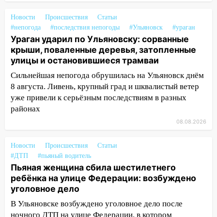
16:26
В Ульяновске бесплатно покажут
матч «Волги» под открытым небом
Новости
Происшествия
Статьи
#непогода
#последствия непогоды
#Ульяновск
#ураган
16:12
В Ульяновском госуниверситете
Ураган ударил по Ульяновску: сорванные
разработают отечественный прибор для
крыши, поваленные деревья, затопленные
цифровой ПЦР
улицы и остановившиеся трамваи
15:47
Ульяновцы могут вернуть деньги
Сильнейшая непогода обрушилась на Ульяновск днём
за абонементы закрывшегося фитнес-
8 августа. Ливень, крупный град и шквалистый ветер
клуба «Рекорд-Fitness»
уже привели к серьёзным последствиям в разных
районах
15:34
После вмешательства
08.08.2026
прокуратуры в селах Ульяновской
области привели в порядок детские
площадки
Новости
Происшествия
Статьи
#ДТП
#пьяный водитель
15:27
Прокуратура проверяет
Пьяная женщина сбила шестилетнего
капремонт школы в селе Кивать
ребёнка на улице Федерации: возбуждено
уголовное дело
15:08
В Кузоватово после прокурорской
проверки обновили разметку на
В Ульяновске возбуждено уголовное дело после
пешеходных переходах
ночного ДТП на улице Федерации, в котором