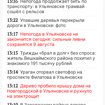
13:35
Непогода продолжает бить по
транспорту: в Ульяновске трамвай
сошёл с рельсов
13:22
Упавшие деревья перекрыли
дороги в Ульяновске: фото
13:17
Непогода в Ульяновске не
закончится сегодня: сильные ливни
сохранятся 9 августа
13:15
Трижды «брал в долг» без спроса:
житель Вешкаймского района похитил у
знакомого 191 тысячу рублей
13:14
Ураган оторвал светофор на
проспекте Филатова в Ульяновске
13:12
Дерево пробило крышу дома на
Новгородской в Ульяновске и рухнуло
на электрощит
13:10
В Заволжском районе дерево