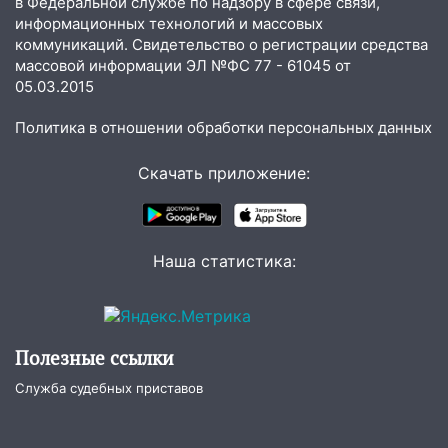
в Федеральной службе по надзору в сфере связи,
временно отключили холодную воду
информационных технологий и массовых
коммуникаций. Свидетельство о регистрации средства
10:14
В Ульяновске двоих участников
массовой информации ЭЛ №ФС 77 - 61045 от
коррупционной схемы при ЦГКБ
05.03.2015
отправили в колонию на 7 и 8 лет
Политика в отношении обработки персональных данных
09:52
Ночью беспилотники сбили над
соседними Татарстаном и Саратовской
Скачать приложение:
областью
09:41
Диана Шурыгина уверовала в
Бога в СИЗО
Наша статистика:
09:35
В Ульяновске директора фирмы
будут судить за неуплату налогов на 48
млн рублей
08:22
Полезные ссылки
Подросток на питбайке сбил
велосипедистку: пострадали двое
Служба судебных приставов
07:20
Жара возвращается: ожидается
знойный и сухой четверг