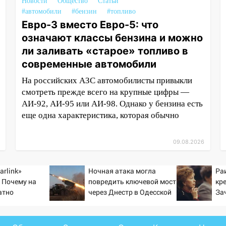
Новости
Общество
Статьи
#автомобили
#бензин
#топливо
Евро-3 вместо Евро-5: что
означают классы бензина и можно
ли заливать «старое» топливо в
современные автомобили
На российских АЗС автомобилисты привыкли
смотреть прежде всего на крупные цифры —
АИ-92, АИ-95 или АИ-98. Однако у бензина есть
еще одна характеристика, которая обычно
09.08.2026
arlink»
Ночная атака могла
Ра
 Почему на
повредить ключевой мост
кр
атно
через Днестр в Одесской
За
ь точность
области
тр
по объектам
ка