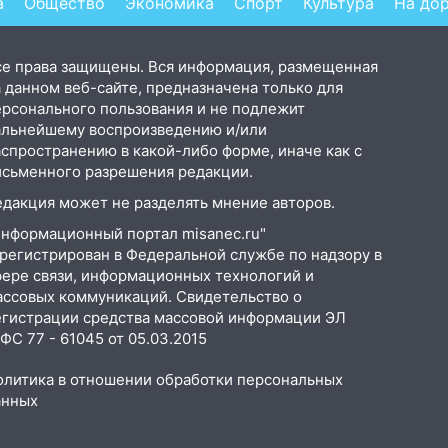
а
Общество
Экономика
Спорт
Культура
На до
се права защищены. Вся информация, размещенная
 данном веб-сайте, предназначена только для
ерсонального пользования и не подлежит
альнейшему воспроизведению и/или
аспространению в какой-либо форме, иначе как с
исьменного разрешения редакции.
едакция может не разделять мнение авторов.
Информационный портал misanec.ru"
арегистрирован в Федеральной службе по надзору в
фере связи, информационных технологий и
ассовых коммуникаций. Свидетельство о
егистрации средства массовой информации ЭЛ
С 77 - 61045 от 05.03.2015
олитика в отношении обработки персональных
анных