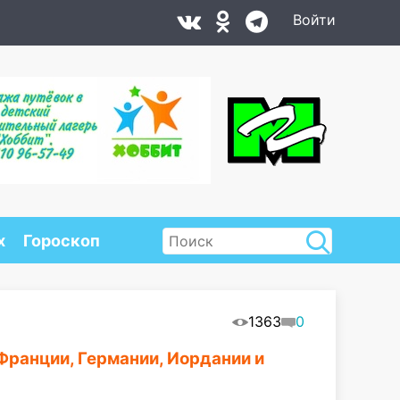
Войти
х
Гороскоп
1363
0
Франции, Германии, Иордании и