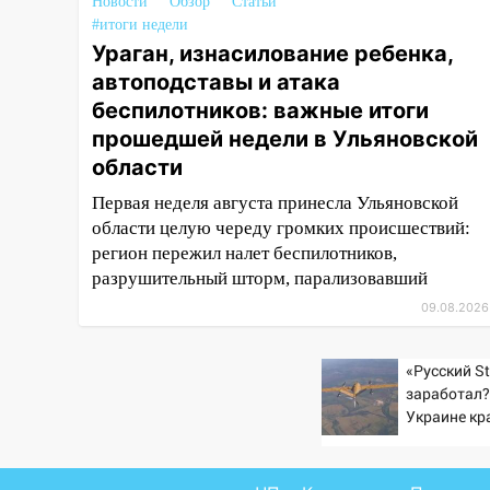
Новости
Обзор
Статьи
АЗС
#итоги недели
11:55
Ураган, изнасилование ребенка,
Соцсети: светофор упал
на машину во время сильного
автоподставы и атака
ливня в Ульяновске
беспилотников: важные итоги
прошедшей недели в Ульяновской
11:00
В Ульяновской области
люди в СНТ сидят без света
области
Первая неделя августа принесла Ульяновской
10:13
Прокуратура подвела
области целую череду громких происшествий:
итоги недели в Ульяновской
области
регион пережил налет беспилотников,
разрушительный шторм, парализовавший
09:18
Из-за ливня
09.08.2026
заблокировано движение
трамваев в Ульяновске
«Русский St
09:15
Ураган, изнасилование
заработал?
ребенка, автоподставы и атака
Украине кр
беспилотников: важные итоги
увеличилас
прошедшей недели в
попаданий 
Ульяновской области
ВСУ