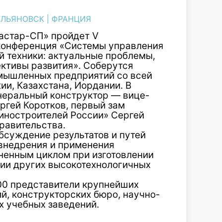
УЛЬЯНОВСК
|
ФРАНЦИЯ
иастар-СП» пройдет V
конференция «Системы управления
 техники: актуальные проблемы,
ективы развития». Соберутся
омышленных предприятий со всей
ии, Казахстана, Иордании. В
неральный конструктор — вице-
ргей Коротков, первый зам
иностроителей России» Сергей
равительства.
бсуждение результатов и путей
внедрения и применения
ненным циклом при изготовлении
ции других высокотехнологичных
00 представители крупнейших
й, конструкторских бюро, научно-
х учебных заведений.