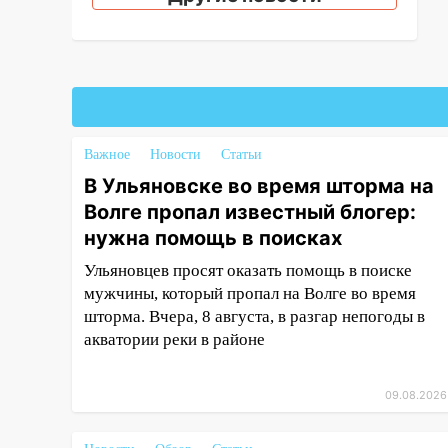
14:18
Гинеколог рассказала о
том, с какими сложностями
сталкиваются молодые мамы
13:02
Соцсети: на улице Розы
Люксембург дерево упало на
автомобиль
Важное
Новости
Статьи
13:00
«Благоприятный период
В Ульяновске во время шторма на
для новых начинаний: гороскоп
Волге пропал известный блогер:
для всех знаков зодиака на
нужна помощь в поисках
неделю с 10 по 16 августа
Ульяновцев просят оказать помощь в поиске
13:00
На проспекте Тюленева в
мужчины, который пропал на Волге во время
Ульяновске образовалось
шторма. Вчера, 8 августа, в разгар непогоды в
«море»
акватории реки в районе
12:57
В Ульяновской области
ожидается крупный град
09.08.2026
12:11
Где есть бензин в
Ульяновске 9 августа: список