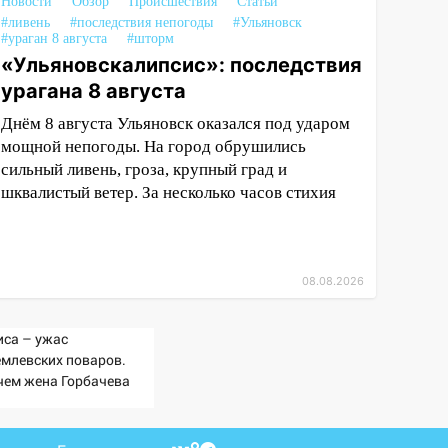
Новости
Обзор
Происшествия
Статьи
#ливень
#последствия непогоды
#Ульяновск
#ураган 8 августа
#шторм
«Ульяновскалипсис»: последствия
урагана 8 августа
Днём 8 августа Ульяновск оказался под ударом
мощной непогоды. На город обрушились
сильный ливень, гроза, крупный град и
шквалистый ветер. За несколько часов стихия
08.08.2026
иса – ужас
емлевских поваров.
чем жена Горбачева
ебовала пять видов
ши каждое утро?