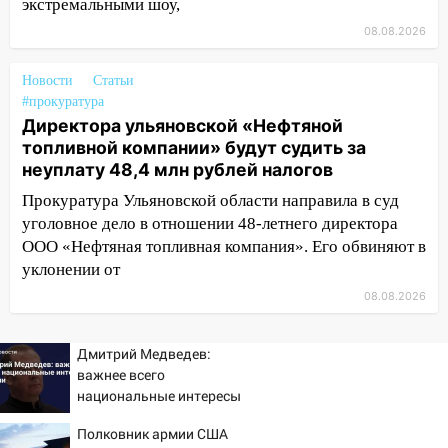
экстремальными шоу,
13:08
08.08.2026
Ураган ударил по Ульяновску:
сорванные крыши, поваленные деревья,
затопленные улицы и остановившиеся
Новости
Статьи
трамваи
#прокуратура
Директора ульяновской «Нефтяной
12:17
Ульяновск накрыл крупный град:
топливной компании» будут судить за
после ливня город снова уходит под
неуплату 48,4 млн рублей налогов
воду
Прокуратура Ульяновской области направила в суд
12:12
Прокуратура взяла на контроль
уголовное дело в отношении 48-летнего директора
ДТП с шестилетним ребёнком на улице
ООО «Нефтяная топливная компания». Его обвиняют в
Федерации
уклонении от
12:01
08.08.2026
Пьяная женщина сбила
шестилетнего ребёнка на улице
Федерации: возбуждено уголовное дело
Дмитрий Медведев:
важнее всего
11:16
В Ульяновске ищут 37-летнего
национальные интересы
мужчину, пропавшего ещё 19 июля
России
Полковник армии США
10:30
От мотофристайла до прогулки с