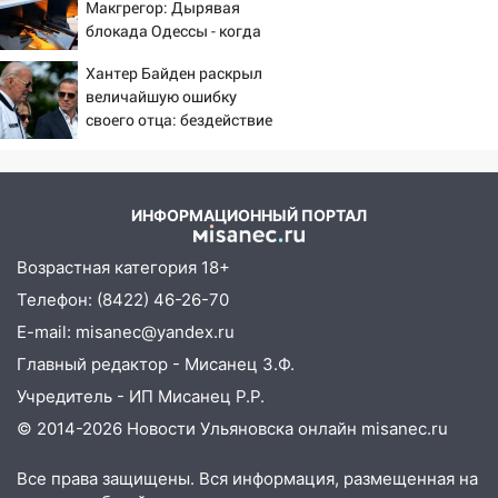
Макгрегор: Дырявая
хаски: куда сходить в Ульяновской
блокада Одессы - когда
области 8–9 августа
же в командовании ВМФ
Хантер Байден раскрыл
России за это полетят
10:11
Директора ульяновской
величайшую ошибку
головы?
«Нефтяной топливной компании» будут
своего отца: бездействие
судить за неуплату 48,4 млн рублей
против Трампа
налогов
09:28
Дети на дорогах: пострадали
ИНФОРМАЦИОННЫЙ ПОРТАЛ
велосипедисты, мотоциклисты и
пешеходы. Обзор крупных аварий в
Возрастная категория 18+
Ульяновской области
Телефон: (8422) 46-26-70
08:30
Поджог со свечой, 16 сгоревших
E-mail: misanec@yandex.ru
домов и выстрел за водку
Главный редактор - Мисанец З.Ф.
07:50
Какая погоды будет днем 8
Учредитель - ИП Мисанец Р.Р.
августа
© 2014-2026 Новости Ульяновска онлайн
misanec.ru
06:45
Императорский мост в
Ульяновске останется закрытым до
Все права защищены. Вся информация, размещенная на
утра 10 августа