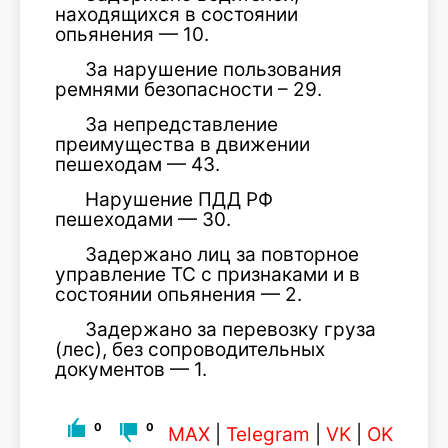
находящихся в состоянии
опьянения — 10.
За нарушение пользования
ремнями безопасности – 29.
За непредставление
преимущества в движении
пешеходам — 43.
Нарушение ПДД РФ
пешеходами — 30.
Задержано лиц за повторное
управление ТС с признаками и в
состоянии опьянения — 2.
Задержано за перевозку груза
(лес), без сопроводительных
документов — 1.
0
0
MAX
|
Telegram
|
VK
|
OK