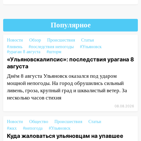
Ульяновской области подали более 10
тысяч заявлений
15:04
Фоторепортаж с улиц Ульяновска
Популярное
после шторма: поваленные деревья и
затопленные улицы
Новости
Обзор
Происшествия
Статьи
#ливень
#последствия непогоды
#Ульяновск
14:28
Ураган вырвал остановку на улице
#ураган 8 августа
#шторм
Деева в Заволжье
«Ульяновскалипсис»: последствия урагана 8
августа
14:26
Жители Ульяновска сами
пытаются расчистить ливнёвки, не
Днём 8 августа Ульяновск оказался под ударом
дождавшись коммунальщиков
мощной непогоды. На город обрушились сильный
ливень, гроза, крупный град и шквалистый ветер. За
14:16
Шторм продолжает ломать город:
несколько часов стихия
на улице Любови Шевцовой рухнул
светофор
08.08.2026
14:14
Студента из Ульяновска обманули
Новости
Общество
Происшествия
Статьи
мошенники под видом преподавателя
#жкх
#непогода
#Ульяновск
Куда жаловаться ульяновцам на упавшее
14:12
Куда жаловаться ульяновцам на