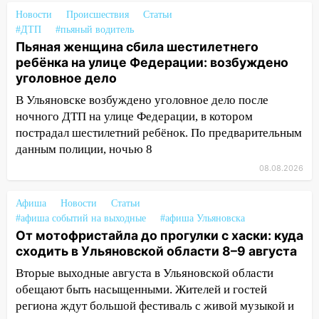
транспорту: в Ульяновске трамвай
Новости
Происшествия
Статьи
сошёл с рельсов
#ДТП
#пьяный водитель
13:22
Упавшие деревья перекрыли
Пьяная женщина сбила шестилетнего
дороги в Ульяновске: фото
ребёнка на улице Федерации: возбуждено
уголовное дело
13:17
Непогода в Ульяновске не
В Ульяновске возбуждено уголовное дело после
закончится сегодня: сильные ливни
ночного ДТП на улице Федерации, в котором
сохранятся 9 августа
пострадал шестилетний ребёнок. По предварительным
13:15
Трижды «брал в долг» без спроса:
данным полиции, ночью 8
житель Вешкаймского района похитил у
08.08.2026
знакомого 191 тысячу рублей
13:14
Ураган оторвал светофор на
Афиша
Новости
Статьи
проспекте Филатова в Ульяновске
#афиша событий на выходные
#афиша Ульяновска
От мотофристайла до прогулки с хаски: куда
13:12
Дерево пробило крышу дома на
сходить в Ульяновской области 8–9 августа
Новгородской в Ульяновске и рухнуло
Вторые выходные августа в Ульяновской области
на электрощит
обещают быть насыщенными. Жителей и гостей
13:10
В Заволжском районе дерево
региона ждут большой фестиваль с живой музыкой и
упало во дворе