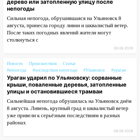
дерево или затопленную улицу после
упавшее дерево или затопленную улицу
непогоды
после непогоды
Сильная непогода, обрушившаяся на Ульяновск 8
13:59
В Новом городе ураганным
августа, принесла городу ливни и шквалистый ветер.
ветром сорвало опалубку со
После таких погодных явлений жители могут
строящегося дома
столкнуться с
13:54
В мэрии Ульяновска рассказали,
08.08.2026
как устраняют последствия мощного
шторма
Новости
Происшествия
Статьи
#непогода
#последствия непогоды
#Ульяновск
#ураган
13:49
Стихия продолжает крушить
Ураган ударил по Ульяновску: сорванные
Ульяновск: дерево рухнуло на дом на
крыши, поваленные деревья, затопленные
Орджоникидзе
улицы и остановившиеся трамваи
13:47
На Нижней Террасе мощным
Сильнейшая непогода обрушилась на Ульяновск днём
ветром вырвало дерево с корнем
8 августа. Ливень, крупный град и шквалистый ветер
уже привели к серьёзным последствиям в разных
13:46
Сильный ветер сорвал крышу с
районах
СТО на проспекте Созидателей
08.08.2026
13:35
Непогода продолжает бить по