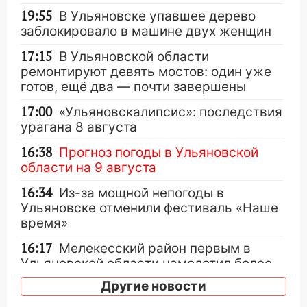
19:55
В Ульяновске упавшее дерево
заблокировало в машине двух женщин
17:15
В Ульяновской области
ремонтируют девять мостов: один уже
готов, ещё два — почти завершены
17:00
«Ульяновскалипсис»: последствия
урагана 8 августа
16:38
Прогноз погоды в Ульяновской
области на 9 августа
16:34
Из-за мощной непогоды в
Ульяновске отменили фестиваль «Наше
время»
16:17
Мелекесский район первым в
Ульяновской области намолотил более
100 тысяч тонн зерна
Другие новости
15:17
В колледжи и техникумы