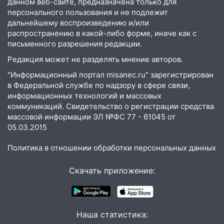
данном веб-сайте, предназначена только для
персонального пользования и не подлежит
05:18
Судьба готовит сюрприз: гороскоп
дальнейшему воспроизведению и/или
на 8 августа — кому повезет с
распространению в какой-либо форме, иначе как с
деньгами, а кого ждет неожиданная
письменного разрешения редакции.
встреча
Редакция может не разделять мнение авторов.
04:47
В Ульяновской области объявили
"Информационный портал misanec.ru" зарегистрирован
ракетную опасность: звучат сирены
в Федеральной службе по надзору в сфере связи,
07.08.2026
информационных технологий и массовых
коммуникаций. Свидетельство о регистрации средства
20:40
Ульяновские аграрии смогут
массовой информации ЭЛ №ФС 77 - 61045 от
купить тракторы с отсрочкой платежа
05.03.2015
до декабря
Политика в отношении обработки персональных данных
19:34
В следственном управлении
состоялось торжественное
Скачать приложение:
мероприятие, приуроченное к
празднованию Дня сотрудника органов
следствия Российской Федерации
19:30
Ульяновцев приглашают
Наша статистика:
поддержать «Симбирскую чебурашку»