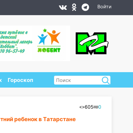
Войти
х
Гороскоп
605
0
тний ребенок в Татарстане