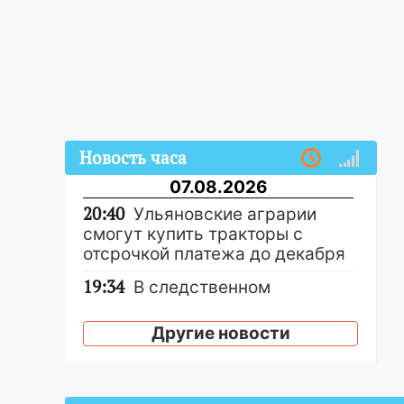
Новость часа
07.08.2026
20:40
Ульяновские аграрии
смогут купить тракторы с
отсрочкой платежа до декабря
19:34
В следственном
управлении состоялось
торжественное мероприятие,
Другие новости
приуроченное к празднованию
Дня сотрудника органов
следствия Российской