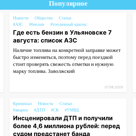
Популярное
Новости
Общество
Статьи
#АЗС
#бензин
#топливный кризис
Где есть бензин в Ульяновске 7
августа: список АЗС
Наличие топлива на конкретной заправке может
быстро измениться, поэтому перед поездкой
стоит проверять свежесть отметки и нужную
марку топлива. Заволжский
07.08.2026
Криминал
Новости
Статьи
#аварии
#ДТП
#СК
#УМВД
Инсценировали ДТП и получили
более 4,6 миллиона рублей: перед
судом предстанет банда