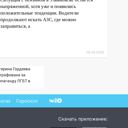
напряженной, хотя уже и появились
положительные тенденции. Водители
продолжают искать АЗС, где можно
заправиться, а
06.08.2026
терина Гордеева
трафована за
опаганду ЛГБТ в
ернете - Новости на
ти.ru
рогах
Гороскоп
Скачать приложение: