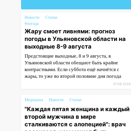
Федерации
19:30
Ульяновцев приглашают
поддержать «Симбирскую
Новости
Статьи
чебурашку» на фестивале
#погода
«ФормАРТ»
Жару смоет ливнями: прогноз
погоды в Ульяновской области на
18:11
Ульяновская область
выходные 8-9 августа
стала пилотным регионом
проекта «Культурное
Предстоящие выходные, 8 и 9 августа, в
долголетие»
Ульяновской области обещают быть крайне
контрастными. Если суббота ещё начнётся с
17:16
В реанимацию
жары, то уже во второй половине дня погода
Ульяновской областной
больницы поступили шесть
07.08.2026
новых аппаратов ИВЛ
Медицина
Новости
Статьи
16:51
В Чердаклинском районе
ремонтируют дороги, ставят
"Каждая пятая женщина и каждый
остановки и проводят новое
второй мужчина в мире
освещение
сталкиваются с алопецией": врач