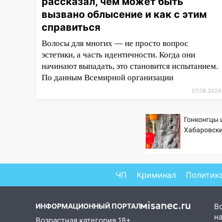
рассказал, чем может быть
16:35
В Ульяновске установили
ещё девять бункеров для
вызвано облысение и как с этим
крупногабаритного мусора
справиться
16:26
В Ульяновске бесплатно
Волосы для многих — не просто вопрос
покажут матч «Волги» под
эстетики, а часть идентичности. Когда они
открытым небом
начинают выпадать, это становится испытанием.
По данным Всемирной организации
16:12
В Ульяновском
госуниверситете разработают
07.08.2026
отечественный прибор для
цифровой ПЦР
Гонконгцы
Хабаровски
15:47
Ульяновцы могут
вернуть деньги за абонементы
закрывшегося фитнес-клуба
«Рекорд-Fitness»
ЧП
Криминал
Политик
15:34
После вмешательства
прокуратуры в селах
Ульяновской области привели
ИНФОРМАЦИОННЫЙ ПОРТАЛ
В
в порядок детские площадки
на
Возрастная категория 18+