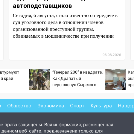
автоподставщиков
Сегодня, 6 августа, стало известно о передаче в
суд уголовного дела в отношении членов
организованной преступной группы,
обвиняемых в мошенничестве при получении
06.08.2026
 штурмуют
“Генерал 200” в квадрате.
Ка
й край
Как Драпатый
ош
переплюнул Сырского
пр
инт
Вес
а
Общество
Экономика
Спорт
Культура
На до
се права защищены. Вся информация, размещенная
 данном веб-сайте, предназначена только для