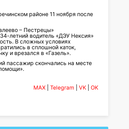
ечинском районе 11 ноября после
алеево
– Пестрецы»
34-летний водитель «ДЭУ Нексия»
ость. В сложных условиях
вратились в сплошной каток,
ку и врезался в «Газель».
ий пассажир скончались на месте
помощи».
MAX
|
Telegram
|
VK
|
OK