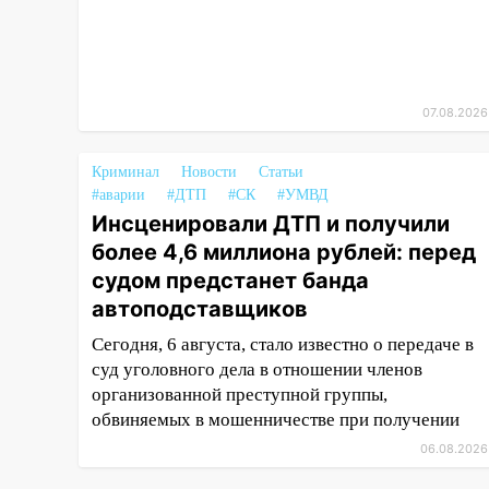
10:40
В Ульяновске спасатели
ночью нашли потерявшегося в
заброшенных садах 79-летнего
мужчину
07.08.2026
10:26
На нескольких улицах
Ульяновска временно
отключили холодную воду
Криминал
Новости
Статьи
#аварии
#ДТП
#СК
#УМВД
10:14
В Ульяновске двоих
Инсценировали ДТП и получили
участников коррупционной
более 4,6 миллиона рублей: перед
схемы при ЦГКБ отправили в
судом предстанет банда
колонию на 7 и 8 лет
автоподставщиков
09:52
Ночью беспилотники
Сегодня, 6 августа, стало известно о передаче в
сбили над соседними
суд уголовного дела в отношении членов
Татарстаном и Саратовской
организованной преступной группы,
областью
обвиняемых в мошенничестве при получении
09:41
Диана Шурыгина
06.08.2026
уверовала в Бога в СИЗО