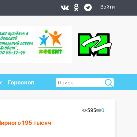
Войти
х
Гороскоп
595
0
ирного 195 тысяч