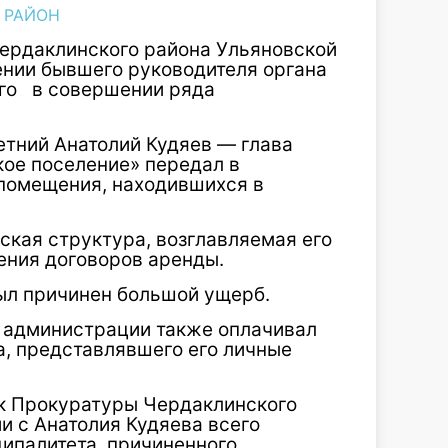
 РАЙОН
Чердаклинского района Ульяновской
ении бывшего руководителя органа
ого в совершении ряда
етний Анатолий Кудяев — глава
ое поселение» передал в
помещения, находившихся в
ская структура, возглавляемая его
ения договоров аренды.
ыл причинен большой ущерб.
ва администрации также оплачивал
, представлявшего его личные
к Прокуратуры Чердаклинского
и с Анатолия Кудяева всего
ипалитета, причиненного