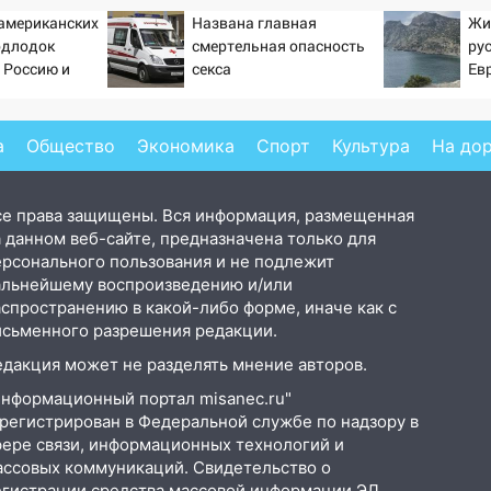
 американских
Названа главная
Жи
одлодок
смертельная опасность
ру
 Россию и
секса
Ев
 инструмент
ссированного
а
Общество
Экономика
Спорт
Культура
На до
се права защищены. Вся информация, размещенная
 данном веб-сайте, предназначена только для
ерсонального пользования и не подлежит
альнейшему воспроизведению и/или
аспространению в какой-либо форме, иначе как с
исьменного разрешения редакции.
едакция может не разделять мнение авторов.
Информационный портал misanec.ru"
арегистрирован в Федеральной службе по надзору в
фере связи, информационных технологий и
ассовых коммуникаций. Свидетельство о
егистрации средства массовой информации ЭЛ