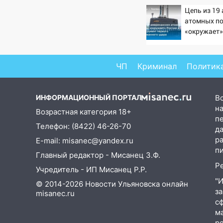
09:35
В Ульяновске директора
Цепь из 19
фирмы будут судить за
атомных п
неуплату налогов на 48 млн
«окружает»
рублей
Китай: это
первого ма
08:22
Подросток на питбайке
удара
ЧП
Криминал
Политик
сбил велосипедистку:
пострадали двое
07:20
Жара возвращается:
ИНФОРМАЦИОННЫЙ ПОРТАЛ
В
ожидается знойный и сухой
на
Возрастная категория 18+
четверг
п
Телефон: (8422) 46-26-70
д
06:00
Под Ульяновском при
р
E-mail: misanec@yandex.ru
развороте пострадал 38-
п
Главный редактор - Мисанец З.Ф.
летний водитель иномарки
Р
Учредитель - ИП Мисанец Р.Р.
05:00
«Каждая пятая женщина
"
© 2014-2026 Новости Ульяновска онлайн
и каждый второй мужчина в
з
misanec.ru
мире сталкиваются с
с
алопецией»: врач рассказал,
м
чем может быть вызвано
р