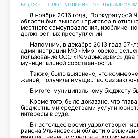
БЮДЖЕТ
|
ПРЕСТУПЛЕНИЕ
|
ЧЕРДАКЛИНСКИЙ
8 ноября 2016 года, Прокуратурой 
области был вынесен приговор в отнош
местного самоуправления, изобличенн
должностных преступлений
Напомним, в декабре 2013 года 57-л
администрации МО «Мирновское сельск
пользование ООО «Ремдомсервис» два 
муниципальной собственности.
Также, было выяснено, что коммерче
женой, получила имущество без заключ
В итоге, муниципальному бюджету б
Кроме того, было доказано, что гла
бюджетными средствами услуги юриста
интересы в суде.
В настоящее время удовлетворен ис
района Ульяновской области о взыскани
имущественного ущерба в пользу муниц