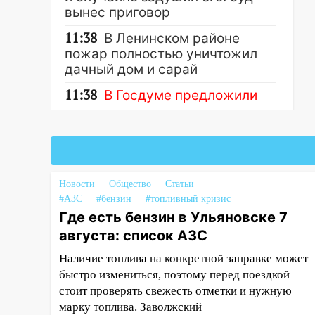
вынес приговор
11:38
В Ленинском районе
пожар полностью уничтожил
дачный дом и сарай
11:38
В Госдуме предложили
отменить ЕГЭ с 2027 года
Другие новости
11:25
В Ульяновске ИИ будет
выявлять нарушителей на
контейнерных площадках
Новости
Общество
Статьи
11:20
Ульяновская
#АЗС
#бензин
#топливный кризис
шахматистка Валерия
Где есть бензин в Ульяновске 7
Клейменова выиграла два
августа: список АЗС
золота в составе сборной мира
Наличие топлива на конкретной заправке может
11:16
В Ульяновске открыли
быстро измениться, поэтому перед поездкой
памятную доску декабристу
стоит проверять свежесть отметки и нужную
Кондратию Рылееву
марку топлива. Заволжский