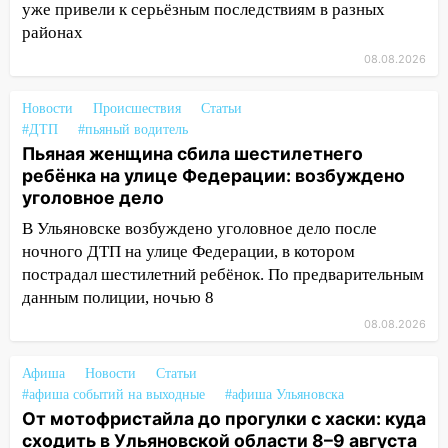
уже привели к серьёзным последствиям в разных
13:10
В Заволжском районе дерево
районах
упало во дворе
08.08.2026
13:08
Ураган ударил по Ульяновску:
сорванные крыши, поваленные деревья,
Новости
Происшествия
Статьи
затопленные улицы и остановившиеся
#ДТП
#пьяный водитель
трамваи
Пьяная женщина сбила шестилетнего
ребёнка на улице Федерации: возбуждено
12:17
Ульяновск накрыл крупный град:
уголовное дело
после ливня город снова уходит под
воду
В Ульяновске возбуждено уголовное дело после
ночного ДТП на улице Федерации, в котором
12:12
Прокуратура взяла на контроль
пострадал шестилетний ребёнок. По предварительным
ДТП с шестилетним ребёнком на улице
данным полиции, ночью 8
Федерации
08.08.2026
12:01
Пьяная женщина сбила
шестилетнего ребёнка на улице
Афиша
Новости
Статьи
Федерации: возбуждено уголовное дело
#афиша событий на выходные
#афиша Ульяновска
От мотофристайла до прогулки с хаски: куда
11:16
В Ульяновске ищут 37-летнего
сходить в Ульяновской области 8–9 августа