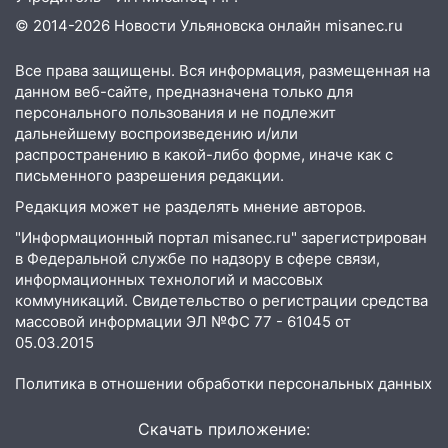
19:30
Ульяновцев приглашают
© 2014-2026 Новости Ульяновска онлайн
misanec.ru
поддержать «Симбирскую чебурашку»
на фестивале «ФормАРТ»
Все права защищены. Вся информация, размещенная на
данном веб-сайте, предназначена только для
18:11
Ульяновская область стала
персонального пользования и не подлежит
пилотным регионом проекта
дальнейшему воспроизведению и/или
«Культурное долголетие»
распространению в какой-либо форме, иначе как с
письменного разрешения редакции.
17:23
Прогноз погоды в Ульяновской
области на 8 августа
Редакция может не разделять мнение авторов.
"Информационный портал misanec.ru" зарегистрирован
17:16
В реанимацию Ульяновской
в Федеральной службе по надзору в сфере связи,
областной больницы поступили шесть
информационных технологий и массовых
новых аппаратов ИВЛ
коммуникаций. Свидетельство о регистрации средства
16:51
В Чердаклинском районе
массовой информации ЭЛ №ФС 77 - 61045 от
ремонтируют дороги, ставят остановки
05.03.2015
и проводят новое освещение
Политика в отношении обработки персональных данных
16:35
В Ульяновске установили ещё
девять бункеров для крупногабаритного
Скачать приложение:
мусора