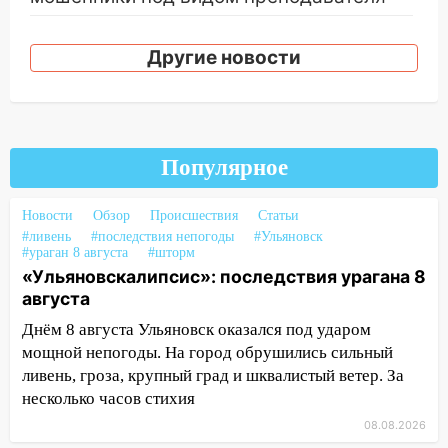
14:12
Куда жаловаться ульяновцам на
упавшее дерево или затопленную улицу
Другие новости
после непогоды
13:59
В Новом городе ураганным
ветром сорвало опалубку со
строящегося дома
Популярное
13:54
В мэрии Ульяновска рассказали,
как устраняют последствия мощного
Новости
Обзор
Происшествия
Статьи
шторма
#ливень
#последствия непогоды
#Ульяновск
#ураган 8 августа
#шторм
13:49
Стихия продолжает крушить
«Ульяновскалипсис»: последствия урагана 8
Ульяновск: дерево рухнуло на дом на
августа
Орджоникидзе
Днём 8 августа Ульяновск оказался под ударом
мощной непогоды. На город обрушились сильный
13:47
На Нижней Террасе мощным
ливень, гроза, крупный град и шквалистый ветер. За
ветром вырвало дерево с корнем
несколько часов стихия
13:46
Сильный ветер сорвал крышу с
08.08.2026
СТО на проспекте Созидателей