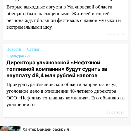
мужчину, пропавшего ещё 19 июля
Вторые выходные августа в Ульяновской области
10:30
От мотофристайла до прогулки с
обещают быть насыщенными. Жителей и гостей
хаски: куда сходить в Ульяновской
региона ждут большой фестиваль с живой музыкой и
области 8–9 августа
экстремальными шоу,
10:11
Директора ульяновской
08.08.2026
«Нефтяной топливной компании» будут
судить за неуплату 48,4 млн рублей
Новости
Статьи
налогов
#прокуратура
Директора ульяновской «Нефтяной
09:28
Дети на дорогах: пострадали
топливной компании» будут судить за
велосипедисты, мотоциклисты и
неуплату 48,4 млн рублей налогов
пешеходы. Обзор крупных аварий в
Ульяновской области
Прокуратура Ульяновской области направила в суд
уголовное дело в отношении 48-летнего директора
08:30
Поджог со свечой, 16 сгоревших
ООО «Нефтяная топливная компания». Его обвиняют в
домов и выстрел за водку
уклонении от
07:50
Какая погоды будет днем 8
08.08.2026
августа
06:45
Императорский мост в
Хантер Байден раскрыл