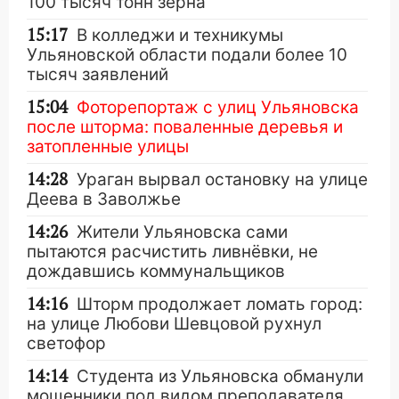
100 тысяч тонн зерна
15:17
В колледжи и техникумы
Ульяновской области подали более 10
тысяч заявлений
15:04
Фоторепортаж с улиц Ульяновска
после шторма: поваленные деревья и
затопленные улицы
14:28
Ураган вырвал остановку на улице
Деева в Заволжье
14:26
Жители Ульяновска сами
пытаются расчистить ливнёвки, не
дождавшись коммунальщиков
14:16
Шторм продолжает ломать город:
на улице Любови Шевцовой рухнул
светофор
14:14
Студента из Ульяновска обманули
мошенники под видом преподавателя