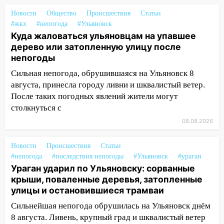
13:35
Непогода продолжает бить по
Новости
Общество
Происшествия
Статьи
транспорту: в Ульяновске трамвай
#жкх
#непогода
#Ульяновск
сошёл с рельсов
Куда жаловаться ульяновцам на упавшее
дерево или затопленную улицу после
13:22
Упавшие деревья перекрыли
непогоды
дороги в Ульяновске: фото
Сильная непогода, обрушившаяся на Ульяновск 8
13:17
Непогода в Ульяновске не
августа, принесла городу ливни и шквалистый ветер.
закончится сегодня: сильные ливни
После таких погодных явлений жители могут
сохранятся 9 августа
столкнуться с
08.08.2026
13:15
Трижды «брал в долг» без спроса:
житель Вешкаймского района похитил у
знакомого 191 тысячу рублей
Новости
Происшествия
Статьи
#непогода
#последствия непогоды
#Ульяновск
#ураган
13:14
Ураган оторвал светофор на
Ураган ударил по Ульяновску: сорванные
проспекте Филатова в Ульяновске
крыши, поваленные деревья, затопленные
улицы и остановившиеся трамваи
13:12
Дерево пробило крышу дома на
Новгородской в Ульяновске и рухнуло
Сильнейшая непогода обрушилась на Ульяновск днём
на электрощит
8 августа. Ливень, крупный град и шквалистый ветер