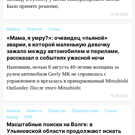
перилами, рассказал о событиях
Было принято решение,
ужасной ночи
10.08.2026
13:05
17-летний парень находился за
Важное
Новости
Статьи
рулем мотоцикла во время ДТП в Новом
городе: в ГАИ прокомментировали
«Мама, я умру?»: очевидец «пьяной»
сегодняшнюю аварию
аварии, в которой маленькую девочку
зажало между автомобилем и перилами,
12:59
Губернатор Ульяновской области
рассказал о событиях ужасной ночи
выразил соболезнования в связи с
Напомним, ночью 8 августа 40-летняя женщина за
трагедией в Нижнекамске
рулем автомобиля Geely MK не справилась с
12:53
Число погибших в Нижнекамске
управлением и врезалась в припаркованный Mitsubishi
выросло до 13 человек, среди них есть
Outlander. После этого Mitsubishi
ребенок
10.08.2026
12:46
Масштабные поиски на Волге: в
Ульяновской области продолжают
Важное
Новости
Общество
Происшествия
Статьи
искать пропавшего после крушения
#катер
#ЧП
катера блогера
Масштабные поиски на Волге: в
Ульяновской области продолжают искать
11:53
Стало известно о состоянии