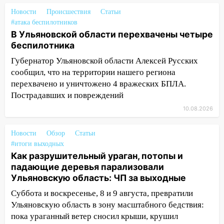
10:11
Во время атаки беспилотников в
Новости
Происшествия
Статьи
Нижнекамске погибли люди: в
#атака беспилотников
республике объявили траур
В Ульяновской области перехвачены четыре
беспилотника
10:06
За выходные выпало больше
месячной нормы осадков и упало 111
Губернатор Ульяновской области Алексей Русских
деревьев в Ульяновске
сообщил, что на территории нашего региона
перехвачено и уничтожено 4 вражеских БПЛА.
10:00
В Кузоватово ураганный ветер
Пострадавших и повреждений
повредил кровли районного дома
культуры и школы
10.08.2026
09:20
Момент падения дерева на
Новости
Обзор
Статьи
машину в Ульяновске попал на видео
#итоги выходных
Как разрушительный ураган, потопы и
09:16
Утро ульяновских водителей
падающие деревья парализовали
началось с «глухой» пробки на старом
Ульяновскую область: ЧП за выходные
мосту
Суббота и воскресенье, 8 и 9 августа, превратили
09:10
Соцсети: на Московском шоссе в
Ульяновскую область в зону масштабного бедствия:
Ульяновске произошла авария
пока ураганный ветер сносил крыши, крушил