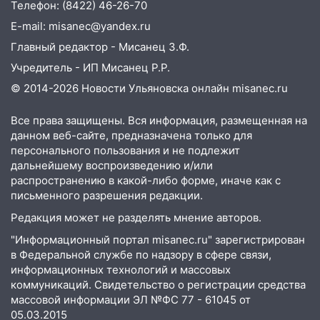
Телефон: (8422) 46-26-70
на 10 августа
E-mail: misanec@yandex.ru
09.08.2026
Главный редактор - Мисанец З.Ф.
21:58
В Ульяновске около «нового»
моста утопили автомобиль «Вольво»
Учредитель - ИП Мисанец Р.Р.
© 2014-2026 Новости Ульяновска онлайн
misanec.ru
20:20
Итоги 9 августа в Ульяновской
области: разгул стихии, поиски
Все права защищены. Вся информация, размещенная на
человека на Волге и транспортный
данном веб-сайте, предназначена только для
коллапс
персонального пользования и не подлежит
19:43
дальнейшему воспроизведению и/или
Из-за ураганного ветра упали
распространению в какой-либо форме, иначе как с
деревья в парке «Победы»
письменного разрешения редакции.
18:00
Пепелище на Балтийской: в
Редакция может не разделять мнение авторов.
Заволжье ульяновские спасатели
ликвидировали крупный пожар
"Информационный портал misanec.ru" зарегистрирован
в Федеральной службе по надзору в сфере связи,
17:15
Прогноз погоды на 10 августа в
информационных технологий и массовых
Ульяновской области
коммуникаций. Свидетельство о регистрации средства
массовой информации ЭЛ №ФС 77 - 61045 от
16:00
В Ульяновске во время шторма на
05.03.2015