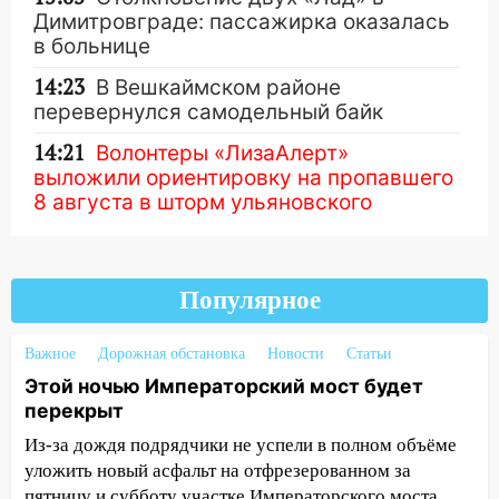
Димитровграде: пассажирка оказалась
в больнице
14:23
В Вешкаймском районе
перевернулся самодельный байк
14:21
Волонтеры «ЛизаАлерт»
выложили ориентировку на пропавшего
8 августа в шторм ульяновского
блогера
Другие новости
14:00
Этой ночью Императорский мост
будет перекрыт
Популярное
13:49
Сотрудники СУ СК России по
Важное
Ульяновской области вручили ключи от
Дорожная обстановка
Новости
Статьи
квартир сиротам и детям, оставшихся
Этой ночью Императорский мост будет
без попечения родителей
перекрыт
Из-за дождя подрядчики не успели в полном объёме
13:36
«Мама, я умру?»: очевидец
уложить новый асфальт на отфрезерованном за
«пьяной» аварии, в которой маленькую
девочку зажало между автомобилем и
пятницу и субботу участке Императорского моста.