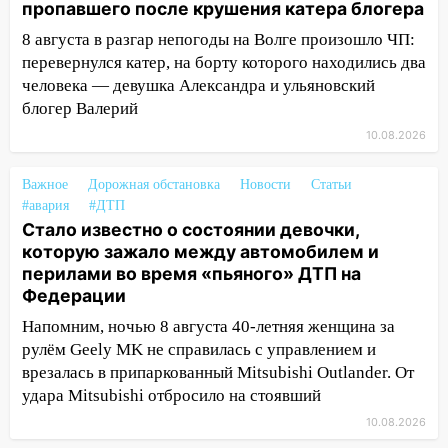
пропавшего после крушения катера блогера
девочки, которую зажало между
8 августа в разгар непогоды на Волге произошло ЧП:
автомобилем и перилами во время
перевернулся катер, на борту которого находились два
«пьяного» ДТП на Федерации
человека — девушка Александра и ульяновский
11:29
Сергей Клопков назначен
блогер Валерий
начальником управления
10.08.2026
административно-технического
контроля администрации Ульяновска
Важное
Дорожная обстановка
Новости
Статьи
11:12
В Ульяновской области в огне
#авария
#ДТП
погиб один человек
Стало известно о состоянии девочки,
которую зажало между автомобилем и
11:05
12 человек погибли и 39 получили
перилами во время «пьяного» ДТП на
ранения после атаки беспилотников на
Федерации
Нижнекамск
Напомним, ночью 8 августа 40-летняя женщина за
10:51
В Ульяновской области
рулём Geely MK не справилась с управлением и
перехвачены четыре беспилотника
врезалась в припаркованный Mitsubishi Outlander. От
удара Mitsubishi отбросило на стоявший
10:15
Соцсети: мотоциклист врезался в
«Калину» в Новом городе
10.08.2026