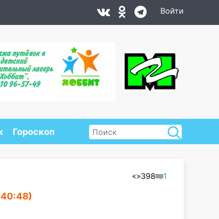
Войти
х
Гороскоп
398
1
:40:48)