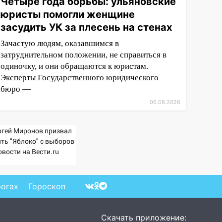
Четыре года борьбы: ульяновские
юристы помогли женщине
засудить УК за плесень на стенах
Зачастую людям, оказавшимся в
затруднительном положении, не справиться в
одиночку, и они обращаются к юристам.
Эксперты Государственного юридического
бюро —
06.08.2026
ргей Миронов призвал
ять "Яблоко" с выборов
овости на Вести.ru
рогах
Гороскоп
Скачать приложение: