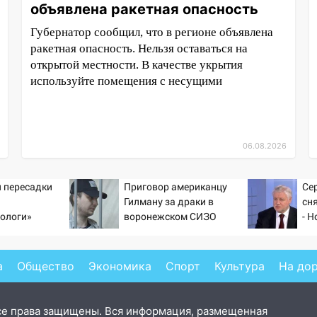
объявлена ракетная опасность
Губернатор сообщил, что в регионе объявлена
ракетная опасность. Нельзя оставаться на
открытой местности. В качестве укрытия
используйте помещения с несущими
06.08.2026
 пересадки
Приговор американцу
Се
Гилману за драки в
сн
ологи»
воронежском СИЗО
- Н
у еще живых
потребовали ужесточить -
Новости на Вести.ru
а
Общество
Экономика
Спорт
Культура
На до
се права защищены. Вся информация, размещенная