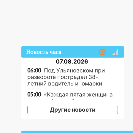
Новость часа
07.08.2026
06:00
Под Ульяновском при
развороте пострадал 38-
летний водитель иномарки
05:00
«Каждая пятая женщина
и каждый второй мужчина в
мире сталкиваются с
Другие новости
алопецией»: врач рассказал,
чем может быть вызвано
облысение и как с этим