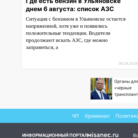
Где есть бензин в Ульяновске
баскетбола!
днем 6 августа: список АЗС
17:08
Ульяновский областной
Ситуация с бензином в Ульяновске остается
суд оставил в силе приговор
напряженной, хотя уже и появились
руководству
«УльяновскФармации» за
положительные тенденции. Водители
махинации на 3,2 млн рублей
продолжают искать АЗС, где можно
заправиться, а
16:09
Ветераны легкой
атлетики из Ульяновска
06.08.2026
успешно выступили на
Чемпионате России
Органы для
16:02
В Ульяновской области
«черные
убрали более 28% площадей
трансплант
зерновых и зернобобовых
извлекали 
культур
пациентов
15:51
Бросила кирпич в жену
ЧП
Криминал
Политик
брата: в Ульяновской области
завели дело на агрессивную
женщину
ИНФОРМАЦИОННЫЙ ПОРТАЛ
В