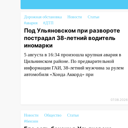
справиться
03:30
Гороскоп на 7 августа:
пятница принесет прилив
Дорожная обстановка
Новости
Статьи
творческой энергии и отличные
#авария
#ДТП
шансы исправить старые
Под Ульяновском при развороте
ошибки
пострадал 38-летний водитель
иномарки
06.08.2026
23:20
Прогноз погоды на 7
5 августа в 16:34 произошла крупная авария в
августа в Ульяновской области
Цильнинском районе. По предварительной
информации ГАИ, 38-летний мужчина за рулем
20:04
Ульяновцев приглашают
автомобиля «Хонда Аккорд» при
на забег, посвящённый Дню
воздушного флота России
19:12
В Ульяновской области
руководителя частной
07.08.2026
компании наказали за сокрытие
прошлого своего сотрудник
Новости
Общество
Статьи
#бензин
18:02
В Ульяновск едут звезды