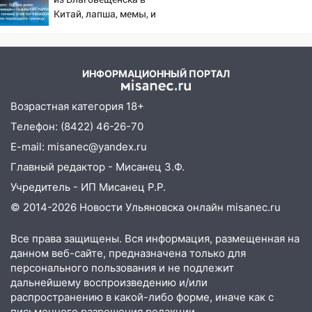
погоды в Ульяновской области на
Китай, лапша, мемы, и
выходные 8-9 августа
почему утке по-пекински
запретили переходить
13:30
В Ульяновске транспортные
границу
полицейские проведут акцию «Час
ИНФОРМАЦИОННЫЙ ПОРТАЛ
пассажира»
13:20
В Ульяновске за один день
Возрастная категория 18+
обокрали женщину на пляже и
Телефон: (8422) 46-26-70
подростка в сквере
E-mail: misanec@yandex.ru
13:01
В Димитровграде мужчина
Главный редактор - Мисанец З.Ф.
выбросил из машины страйкбольную
Учредитель - ИП Мисанец Р.Р.
гранату: его задержали
© 2014-2026 Новости Ульяновска онлайн
misanec.ru
12:34
На Ульяновскую область
надвигается сильнейшая непогода: град
Все права защищены. Вся информация, размещенная на
и шквал до 27 м/с
данном веб-сайте, предназначена только для
персонального пользования и не подлежит
12:31
Ульяновец хотел купить иномарку
дальнейшему воспроизведению и/или
из Европы и потерял 760 тысяч рублей
распространению в какой-либо форме, иначе как с
письменного разрешения редакции.