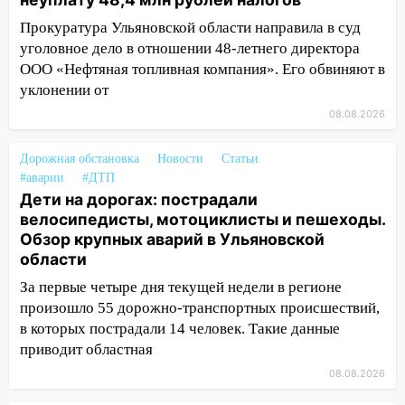
областной больницы поступили шесть
Прокуратура Ульяновской области направила в суд
новых аппаратов ИВЛ
уголовное дело в отношении 48-летнего директора
16:51
В Чердаклинском районе
ООО «Нефтяная топливная компания». Его обвиняют в
ремонтируют дороги, ставят остановки
уклонении от
и проводят новое освещение
08.08.2026
16:35
В Ульяновске установили ещё
девять бункеров для крупногабаритного
Дорожная обстановка
Новости
Статьи
мусора
#аварии
#ДТП
Дети на дорогах: пострадали
16:26
В Ульяновске бесплатно покажут
велосипедисты, мотоциклисты и пешеходы.
матч «Волги» под открытым небом
Обзор крупных аварий в Ульяновской
области
16:12
В Ульяновском госуниверситете
разработают отечественный прибор для
За первые четыре дня текущей недели в регионе
цифровой ПЦР
произошло 55 дорожно-транспортных происшествий,
в которых пострадали 14 человек. Такие данные
15:47
Ульяновцы могут вернуть деньги
приводит областная
за абонементы закрывшегося фитнес-
клуба «Рекорд-Fitness»
08.08.2026