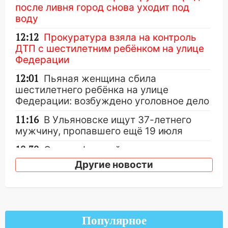
после ливня город снова уходит под
воду
12:12
Прокуратура взяла на контроль
ДТП с шестилетним ребёнком на улице
Федерации
12:01
Пьяная женщина сбила
шестилетнего ребёнка на улице
Федерации: возбуждено уголовное дело
11:16
В Ульяновске ищут 37-летнего
мужчину, пропавшего ещё 19 июля
10:30
От мотофристайла до прогулки с
хаски: куда сходить в Ульяновской
Другие новости
области 8–9 августа
10:11
Директора ульяновской
«Нефтяной топливной компании» будут
судить за неуплату 48,4 млн рублей
Популярное
налогов