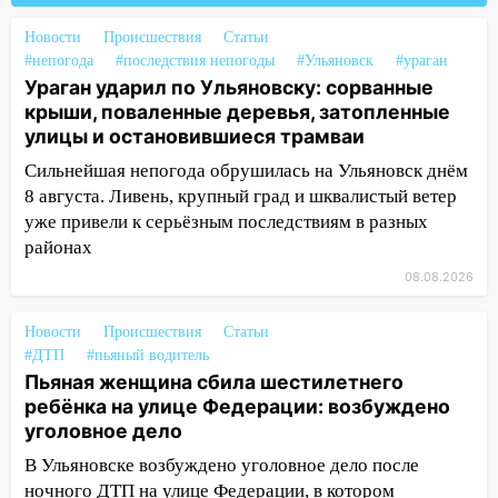
09:28
Дети на дорогах: пострадали
Новости
Происшествия
Статьи
велосипедисты, мотоциклисты и
#непогода
#последствия непогоды
#Ульяновск
#ураган
пешеходы. Обзор крупных аварий в
Ураган ударил по Ульяновску: сорванные
Ульяновской области
крыши, поваленные деревья, затопленные
улицы и остановившиеся трамваи
08:30
Поджог со свечой, 16 сгоревших
Сильнейшая непогода обрушилась на Ульяновск днём
домов и выстрел за водку
8 августа. Ливень, крупный град и шквалистый ветер
07:50
Какая погоды будет днем 8
уже привели к серьёзным последствиям в разных
августа
районах
06:45
Императорский мост в
08.08.2026
Ульяновске останется закрытым до
утра 10 августа
Новости
Происшествия
Статьи
#ДТП
#пьяный водитель
05:18
Судьба готовит сюрприз: гороскоп
Пьяная женщина сбила шестилетнего
на 8 августа — кому повезет с
ребёнка на улице Федерации: возбуждено
деньгами, а кого ждет неожиданная
уголовное дело
встреча
В Ульяновске возбуждено уголовное дело после
04:47
В Ульяновской области объявили
ночного ДТП на улице Федерации, в котором