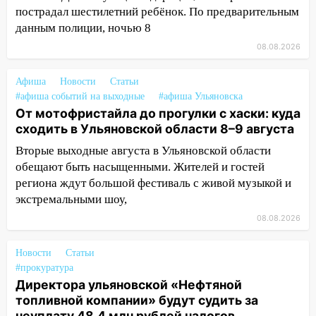
ракетную опасность: звучат сирены
пострадал шестилетний ребёнок. По предварительным
07.08.2026
данным полиции, ночью 8
20:40
Ульяновские аграрии смогут
08.08.2026
купить тракторы с отсрочкой платежа
до декабря
Афиша
Новости
Статьи
#афиша событий на выходные
#афиша Ульяновска
19:34
В следственном управлении
От мотофристайла до прогулки с хаски: куда
состоялось торжественное
сходить в Ульяновской области 8–9 августа
мероприятие, приуроченное к
Вторые выходные августа в Ульяновской области
празднованию Дня сотрудника органов
обещают быть насыщенными. Жителей и гостей
следствия Российской Федерации
региона ждут большой фестиваль с живой музыкой и
19:30
Ульяновцев приглашают
экстремальными шоу,
поддержать «Симбирскую чебурашку»
08.08.2026
на фестивале «ФормАРТ»
18:11
Ульяновская область стала
Новости
Статьи
пилотным регионом проекта
#прокуратура
«Культурное долголетие»
Директора ульяновской «Нефтяной
топливной компании» будут судить за
17:16
В реанимацию Ульяновской
неуплату 48,4 млн рублей налогов