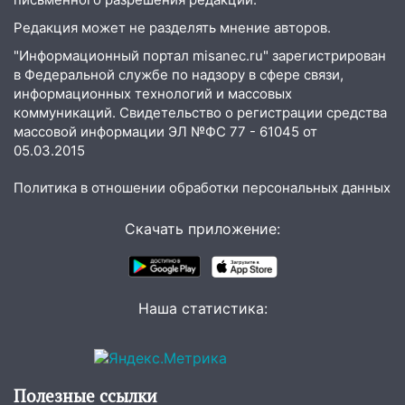
12:20
В Чердаклинском районе
столкнулись «Лада» и Chevrolet:
Редакция может не разделять мнение авторов.
пострадал 14-летний подросток
"Информационный портал misanec.ru" зарегистрирован
12:00
Где есть бензин в Ульяновске 7
в Федеральной службе по надзору в сфере связи,
августа: список АЗС
информационных технологий и массовых
коммуникаций. Свидетельство о регистрации средства
11:50
Заснул рядом с ребёнком и
массовой информации ЭЛ №ФС 77 - 61045 от
случайно задушил его: суд вынес
05.03.2015
приговор
Политика в отношении обработки персональных данных
11:38
В Ленинском районе пожар
полностью уничтожил дачный дом и
Скачать приложение:
сарай
11:38
В Госдуме предложили отменить
ЕГЭ с 2027 года
Наша статистика:
11:25
В Ульяновске ИИ будет выявлять
нарушителей на контейнерных
площадках
Полезные ссылки
11:20
Ульяновская шахматистка