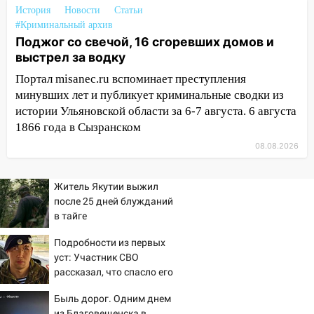
15:34
После вмешательства
История
Новости
Статьи
прокуратуры в селах Ульяновской
#Криминальный архив
области привели в порядок детские
Поджог со свечой, 16 сгоревших домов и
площадки
выстрел за водку
15:27
Прокуратура проверяет
Портал misanec.ru вспоминает преступления
капремонт школы в селе Кивать
минувших лет и публикует криминальные сводки из
истории Ульяновской области за 6-7 августа. 6 августа
15:08
В Кузоватово после прокурорской
1866 года в Сызранском
проверки обновили разметку на
пешеходных переходах
08.08.2026
14:40
На проспекте Гая в Ульяновске
Житель Якутии выжил
запретили остановку автомобилей на
после 25 дней блужданий
50-метровом участке
в тайге
14:22
В Новом городе 8 августа пройдет
Подробности из первых
большой фестиваль «Наше время» с
уст: Участник СВО
мотофристайлом и концертом
рассказал, что спасло его
«Мураками»
в схватке с медведем
Быль дорог. Одним днем
14:04
Жару смоет ливнями: прогноз
из Благовещенска в