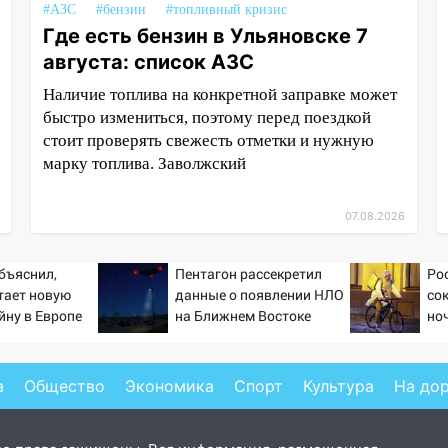
#АЗС
#бензин
#топливный кризис
Где есть бензин в Ульяновске 7
августа: список АЗС
Наличие топлива на конкретной заправке может
быстро измениться, поэтому перед поездкой
стоит проверять свежесть отметки и нужную
марку топлива. Заволжский
07.08.2026
бъяснил,
Пентагон рассекретил
Ро
тает новую
данные о появлении НЛО
со
йну в Европе
на Ближнем Востоке
но
й
а
Общество
Экономика
Спорт
Культура
На до