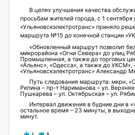
В целях улучшения качества обслуж
просьбам жителей города, с 1 сентябр
«Ульяновскэлектротранс» приняло реше
маршрута №15 до конечной станции «У
«Обновленный маршрут позволит без
микрорайона «Огни Севера» до улиц Ряб
Промышленная, а также до торговых цен
«Альянс», «Одесса», а также до УКСМ»,
«Ульяновскэлектротранс» Александр М
Путь следования маршрута: мкрн. «Ог
Репина – пр-т Нариманова – ул. Верхняя
Пушкарева – ул. Октябрьская – ул. Ряби
Интервал движения в будние дни в «ч
остальное время – 23 минуты, в выходны
минут.
1
0