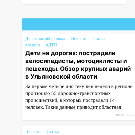
8 августа
06:45
Императорский мост в
Ульяновске останется
закрытым до утра 10 августа
Дорожная обстановка
Новости
Статьи
05:18
Судьба готовит сюрприз:
#аварии
#ДТП
гороскоп на 8 августа — кому
Дети на дорогах: пострадали
повезет с деньгами, а кого
велосипедисты, мотоциклисты и
ждет неожиданная встреча
пешеходы. Обзор крупных аварий
04:47
В Ульяновской области
в Ульяновской области
объявили ракетную опасность:
звучат сирены
За первые четыре дня текущей недели в регионе
произошло 55 дорожно-транспортных
07.08.2026
происшествий, в которых пострадали 14
20:40
Ульяновские аграрии
человек. Такие данные приводит областная
смогут купить тракторы с
08.08.2026
отсрочкой платежа до декабря
19:34
В следственном
Новости
Статьи
управлении состоялось