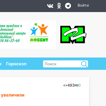
Войти
х
Гороскоп
493
0
 увеличили