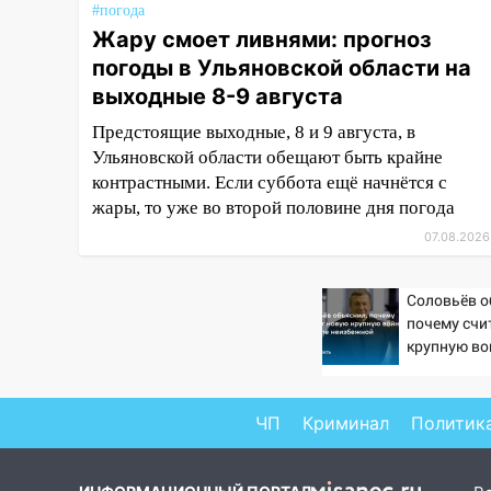
#погода
торжественное мероприятие,
Жару смоет ливнями: прогноз
приуроченное к празднованию
погоды в Ульяновской области на
Дня сотрудника органов
следствия Российской
выходные 8-9 августа
Федерации
Предстоящие выходные, 8 и 9 августа, в
19:30
Ульяновской области обещают быть крайне
Ульяновцев приглашают
поддержать «Симбирскую
контрастными. Если суббота ещё начнётся с
чебурашку» на фестивале
жары, то уже во второй половине дня погода
«ФормАРТ»
07.08.2026
18:11
Ульяновская область
стала пилотным регионом
Соловьёв о
проекта «Культурное
почему счи
долголетие»
крупную во
неизбежно
17:16
В реанимацию
Ульяновской областной
ЧП
Криминал
Политик
больницы поступили шесть
новых аппаратов ИВЛ