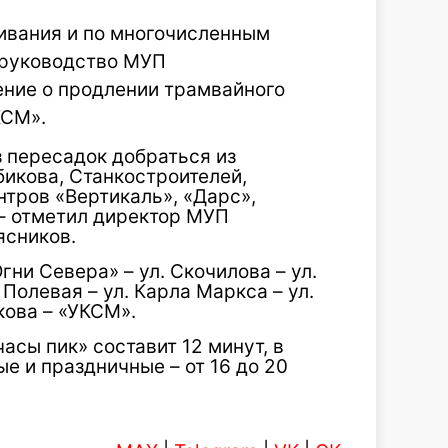
ивания и по многочисленным
я руководство МУП
ние о продлении трамвайного
КСМ».
 пересадок добраться из
икова, Станкостроителей,
тров «Вертикаль», «Дарс»,
 – отметил директор МУП
ясников.
ни Севера» – ул. Скочилова – ул.
 Полевая – ул. Карла Маркса – ул.
кова – «УКСМ».
асы пик» составит 12 минут, в
е и праздничные – от 16 до 20