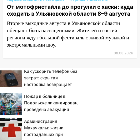
Ульяновск: дерево рухнуло на дом на
От мотофристайла до прогулки с хаски: куда
Орджоникидзе
сходить в Ульяновской области 8–9 августа
13:47
На Нижней Террасе мощным
Вторые выходные августа в Ульяновской области
ветром вырвало дерево с корнем
обещают быть насыщенными. Жителей и гостей
региона ждут большой фестиваль с живой музыкой и
13:46
Сильный ветер сорвал крышу с
экстремальными шоу,
СТО на проспекте Созидателей
08.08.2026
13:35
Непогода продолжает бить по
транспорту: в Ульяновске трамвай
сошёл с рельсов
Как ускорить телефон без
затрат: скрытая
13:22
Упавшие деревья перекрыли
настройка возвращает
дороги в Ульяновске: фото
скорость смартфону
Пожар в больнице в
13:17
Непогода в Ульяновске не
Подольске ликвидирован,
закончится сегодня: сильные ливни
проведена эвакуация
сохранятся 9 августа
Администрация
13:15
Трижды «брал в долг» без спроса:
Махачкалы: жизни
житель Вешкаймского района похитил у
пострадавших при