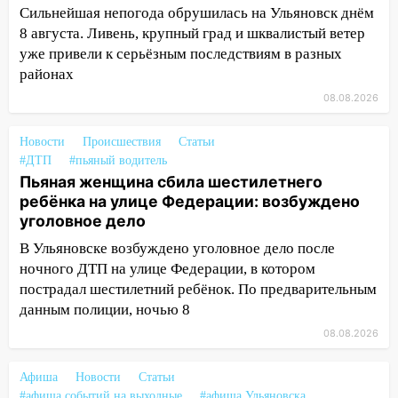
дождавшись коммунальщиков
Сильнейшая непогода обрушилась на Ульяновск днём
8 августа. Ливень, крупный град и шквалистый ветер
14:16
Шторм продолжает ломать город:
уже привели к серьёзным последствиям в разных
на улице Любови Шевцовой рухнул
районах
светофор
08.08.2026
14:14
Студента из Ульяновска обманули
мошенники под видом преподавателя
Новости
Происшествия
Статьи
#ДТП
#пьяный водитель
14:12
Куда жаловаться ульяновцам на
Пьяная женщина сбила шестилетнего
упавшее дерево или затопленную улицу
ребёнка на улице Федерации: возбуждено
после непогоды
уголовное дело
13:59
В Новом городе ураганным
В Ульяновске возбуждено уголовное дело после
ветром сорвало опалубку со
ночного ДТП на улице Федерации, в котором
строящегося дома
пострадал шестилетний ребёнок. По предварительным
данным полиции, ночью 8
13:54
В мэрии Ульяновска рассказали,
как устраняют последствия мощного
08.08.2026
шторма
Афиша
Новости
Статьи
13:49
Стихия продолжает крушить
#афиша событий на выходные
#афиша Ульяновска