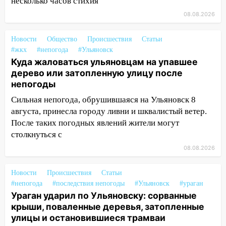
несколько часов стихия
08.08.2026
16:34
Из-за мощной непогоды в
Ульяновске отменили фестиваль «Наше
время»
Новости
Общество
Происшествия
Статьи
#жкх
#непогода
#Ульяновск
16:17
Мелекесский район первым в
Куда жаловаться ульяновцам на упавшее
Ульяновской области намолотил более
дерево или затопленную улицу после
100 тысяч тонн зерна
непогоды
15:17
В колледжи и техникумы
Сильная непогода, обрушившаяся на Ульяновск 8
Ульяновской области подали более 10
августа, принесла городу ливни и шквалистый ветер.
тысяч заявлений
После таких погодных явлений жители могут
столкнуться с
15:04
Фоторепортаж с улиц Ульяновска
08.08.2026
после шторма: поваленные деревья и
затопленные улицы
Новости
Происшествия
Статьи
14:28
Ураган вырвал остановку на улице
#непогода
#последствия непогоды
#Ульяновск
#ураган
Деева в Заволжье
Ураган ударил по Ульяновску: сорванные
крыши, поваленные деревья, затопленные
14:26
Жители Ульяновска сами
улицы и остановившиеся трамваи
пытаются расчистить ливнёвки, не