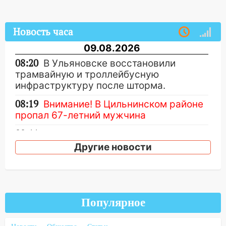
Новость часа
09.08.2026
08:20
В Ульяновске восстановили
трамвайную и троллейбусную
инфраструктуру после шторма.
08:19
Внимание! В Цильнинском районе
пропал 67-летний мужчина
08:11
На Ульяновск снова надвигается
непогода
Другие новости
07:30
Евро-3 вместо Евро-5: что
означают классы бензина и можно ли
заливать «старое» топливо в
современные автомобили
Популярное
06:30
Какая погода будет в Ульяновской