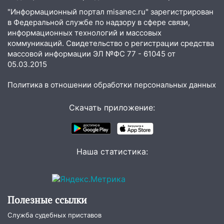
Федерации
"Информационный портал misanec.ru" зарегистрирован
в Федеральной службе по надзору в сфере связи,
12:01
Пьяная женщина сбила
информационных технологий и массовых
шестилетнего ребёнка на улице
коммуникаций. Свидетельство о регистрации средства
Федерации: возбуждено уголовное дело
массовой информации ЭЛ №ФС 77 - 61045 от
05.03.2015
11:16
В Ульяновске ищут 37-летнего
мужчину, пропавшего ещё 19 июля
Политика в отношении обработки персональных данных
10:30
От мотофристайла до прогулки с
Скачать приложение:
хаски: куда сходить в Ульяновской
области 8–9 августа
10:11
Директора ульяновской
«Нефтяной топливной компании» будут
Наша статистика:
судить за неуплату 48,4 млн рублей
налогов
09:28
Дети на дорогах: пострадали
Полезные ссылки
велосипедисты, мотоциклисты и
пешеходы. Обзор крупных аварий в
Служба судебных приставов
Ульяновской области