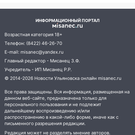
знакомого 191 тысячу рублей
падении лифта ничто не
угрожает
13:14
Ураган оторвал светофор на
проспекте Филатова в Ульяновске
ИНФОРМАЦИОННЫЙ ПОРТАЛ
13:12
Дерево пробило крышу дома на
Возрастная категория 18+
Новгородской в Ульяновске и рухнуло
на электрощит
Телефон: (8422) 46-26-70
E-mail: misanec@yandex.ru
13:10
В Заволжском районе дерево
упало во дворе
Главный редактор - Мисанец З.Ф.
Учредитель - ИП Мисанец Р.Р.
13:08
Ураган ударил по Ульяновску:
сорванные крыши, поваленные деревья,
© 2014-2026 Новости Ульяновска онлайн
misanec.ru
затопленные улицы и остановившиеся
трамваи
Все права защищены. Вся информация, размещенная на
данном веб-сайте, предназначена только для
12:17
Ульяновск накрыл крупный град:
персонального пользования и не подлежит
после ливня город снова уходит под
дальнейшему воспроизведению и/или
воду
распространению в какой-либо форме, иначе как с
письменного разрешения редакции.
12:12
Прокуратура взяла на контроль
Редакция может не разделять мнение авторов.
ДТП с шестилетним ребёнком на улице