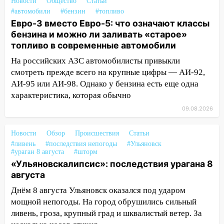
области днем 9 августа
Новости
Общество
Статьи
#автомобили
#бензин
#топливо
05:05
День, когда всё может
Евро-3 вместо Евро-5: что означают классы
измениться: гороскоп на 9 августа —
бензина и можно ли заливать «старое»
три знака получат шанс, который нельзя
топливо в современные автомобили
упустить
На российских АЗС автомобилисты привыкли
08.08.2026
смотреть прежде всего на крупные цифры — АИ-92,
20:10
Во время урагана в Ульяновске на
АИ-95 или АИ-98. Однако у бензина есть еще одна
Волге перевернулась лодка
характеристика, которая обычно
09.08.2026
19:55
В Ульяновске упавшее дерево
заблокировало в машине двух женщин
Новости
Обзор
Происшествия
Статьи
17:15
В Ульяновской области
#ливень
#последствия непогоды
#Ульяновск
ремонтируют девять мостов: один уже
#ураган 8 августа
#шторм
готов, ещё два — почти завершены
«Ульяновскалипсис»: последствия урагана 8
августа
17:00
«Ульяновскалипсис»: последствия
Днём 8 августа Ульяновск оказался под ударом
урагана 8 августа
мощной непогоды. На город обрушились сильный
16:38
Прогноз погоды в Ульяновской
ливень, гроза, крупный град и шквалистый ветер. За
области на 9 августа