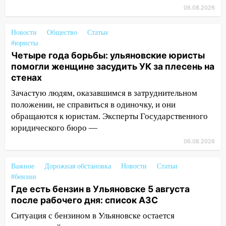
летнего мопедиста
06.08.2026
15:00
В Ульяновске после тройного ДТП
госпитализировали 25-летнего байкера
Новости
Общество
Статьи
#юристы
14:32
На Ульяновскую область
Четыре года борьбы: ульяновские юристы
надвигается жара
помогли женщине засудить УК за плесень на
стенах
14:08
Пешеход переходил по «зебре»:
подробности серьезной аварии на
Зачастую людям, оказавшимся в затруднительном
Фруктовой
положении, не справиться в одиночку, и они
обращаются к юристам. Эксперты Государственного
13:30
В Димитровграде на улице
юридического бюро —
Трудовой горело здание
06.08.2026
13:00
Водитель без прав врезался в
припаркованный автомобиль
Важное
Дорожная обстановка
Новости
Статьи
#бензин
12:37
Переезжал «зебру» на
Где есть бензин в Ульяновске 5 августа
велосипеде и попал под колеса
после рабочего дня: список АЗС
12:18
Вспыхнул изнутри: в
Ситуация с бензином в Ульяновске остается
Железнодорожном районе горела дача