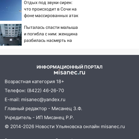
Отдых под звуки сирен:
«птах Мадьяра»
один из шести уникальных автомобилей
что происходит в Сочи на
в России
фоне массированных атак
беспилотников
07:02
Жара отступит: какой будет
Пыталась спасти малыша
погода в Ульяновске днем 5 августа
и погибла с ним: женщина
разбилась насмерть на
06:10
Двое мигрантов изнасиловали 13-
глазах у детей 06/08/2026
летнюю девочку в центре Ульяновска
– Новости
06:00
Мертвеца выкопали, посадили в
мешок и попытались утопить в Волге
ИНФОРМАЦИОННЫЙ ПОРТАЛ
05:30
Астрологи назвали самый
Возрастная категория 18+
опасный день августа: что ждет каждый
Телефон: (8422) 46-26-70
знак 5 августа
E-mail: misanec@yandex.ru
04.08.2026
Главный редактор - Мисанец З.Ф.
23:27
Прокуратура проверяет
капремонт школы в посёлке Налейка
Учредитель - ИП Мисанец Р.Р.
© 2014-2026 Новости Ульяновска онлайн
misanec.ru
22:33
Прокуратура проверяет
спортивные объекты в Старой Майне