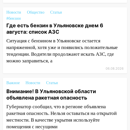
17:30
Где есть бензин в Ульяновске 5
Новости
Общество
Статьи
августа после рабочего дня: список АЗС
#бензин
17:05
«Обыск» по видеосвязи: в
Где есть бензин в Ульяновске днем 6
Ульяновске задержали 19-летнюю
августа: список АЗС
сообщницу мошенников
Ситуация с бензином в Ульяновске остается
напряженной, хотя уже и появились положительные
16:12
Едва не перерезал горло: в
тенденции. Водители продолжают искать АЗС, где
Вешкайме посиделки с судимым
знакомым закончились для женщины
можно заправиться, а
больницей
06.08.2026
16:06
18-летняя девушка без прав
Важное
Новости
Статьи
перевернулась на мопеде и попала в
больницу
Внимание! В Ульяновской области
объявлена ракетная опасность
15:59
Ульяновец отдал более 14
Губернатор сообщил, что в регионе объявлена
миллионов рублей за криминальное
ракетная опасность. Нельзя оставаться на открытой
покровительство
местности. В качестве укрытия используйте
15:32
На «кольце» кроссовер сбил 18-
помещения с несущими