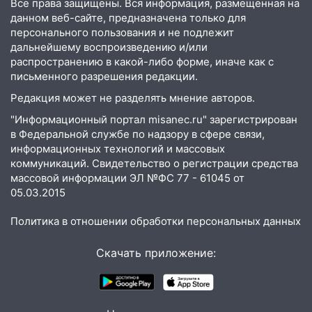
Все права защищены. Вся информация, размещенная на
21:01
данном веб-сайте, предназначена только для
Ульяновцев приглашают сдать
персонального пользования и не подлежит
кровь: День донора пройдёт 6 августа
дальнейшему воспроизведению и/или
20:17
Ульяновская область девятую
распространению в какой-либо форме, иначе как с
неделю подряд удерживает самые
письменного разрешения редакции.
низкие цены на подсолнечное масло
Редакция может не разделять мнение авторов.
19:33
Коровы-рекордсменки: в
"Информационный портал misanec.ru" зарегистрирован
Ульяновской области выросли надои
в Федеральной службе по надзору в сфере связи,
молока
информационных технологий и массовых
коммуникаций. Свидетельство о регистрации средства
18:20
В Ульяновской области до конца
массовой информации ЭЛ №ФС 77 - 61045 от
года благоустроят 20 родников
05.03.2015
17:27
В Ульяновской области 114 детей-
Политика в отношении обработки персональных данных
сирот получили жильё с начала года
Скачать приложение:
16:43
Дорожный сезон перевалил за
экватор: в Ульяновской области
обновили половину региональных трасс
16:31
В Ульяновской области