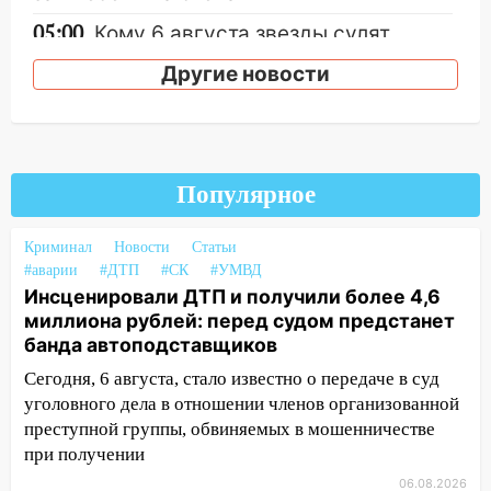
05:00
Кому 6 августа звезды сулят
прибыль, а кому — испытания на
Другие новости
прочность
05.08.2026
22:58
Соцсети: на проспекте Тюленева
ДТП с мотоциклистом
Популярное
20:22
Мошенники обманули 92-летнюю
жительницу Ульяновской области
Криминал
Новости
Статьи
#аварии
#ДТП
#СК
#УМВД
19:14
Житель Ульяновской области
Инсценировали ДТП и получили более 4,6
подвез троих незнакомцев на трассе и
миллиона рублей: перед судом предстанет
заработал уголовное дело
банда автоподставщиков
18:14
Прогноз погоды на 6 августа в
Сегодня, 6 августа, стало известно о передаче в суд
Ульяновской области
уголовного дела в отношении членов организованной
18:00
преступной группы, обвиняемых в мошенничестве
Мотофристайл, рок и силовой
экстрим: в Ульяновске пройдет
при получении
большой фестиваль «Наше время»
06.08.2026